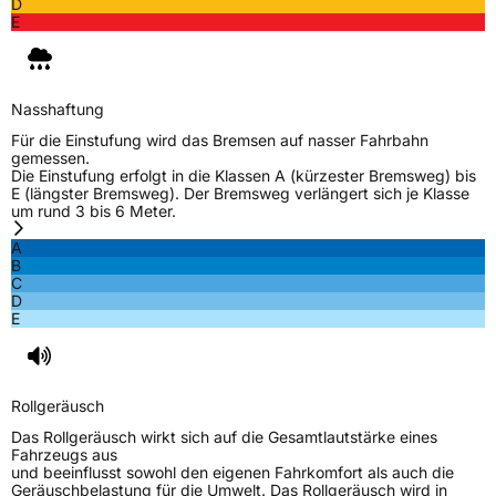
D
Zustand
Neureifen
E
M+S
Ja
Nasshaftung
EU Label
Für die Einstufung wird das Bremsen auf nasser Fahrbahn
gemessen.
Effizienz
E
Die Einstufung erfolgt in die Klassen A (kürzester Bremsweg) bis
E (längster Bremsweg). Der Bremsweg verlängert sich je Klasse
um rund 3 bis 6 Meter.
Nasshaftung
E
A
B
Rollgeräusch (Klasse)
B
C
D
E
Rollgeräusch (dB)
70
Fahrzeugklasse
C1
Rollgeräusch
3PMSF / Schneeflockensymbol / Alpine-Symbol
Ja
Das Rollgeräusch wirkt sich auf die Gesamtlautstärke eines
Fahrzeugs aus
EPREL ID
668705
und beeinflusst sowohl den eigenen Fahrkomfort als auch die
Geräuschbelastung für die Umwelt. Das Rollgeräusch wird in