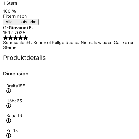
1 Stern
100 %
Filtern nach
Alle
Lautstärke
GE
Giovanni E.
15.12.2025
Sehr schlecht. Sehr viel Rollgeräuche. Niemals wieder. Gar keine
Sterne.
Produktdetails
Dimension
Breite
185
Höhe
65
Bauart
R
Zoll
15