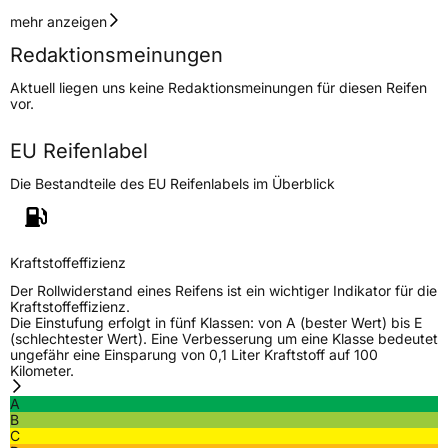
Geschwindigkeitsindex
T
mehr anzeigen
Redaktionsmeinungen
Höchstgeschwindigkeit
190 km/h
Aktuell liegen uns keine Redaktionsmeinungen für diesen Reifen
Lastindex
88
vor.
Höchstlast
560 kg
EU Reifenlabel
Die Bestandteile des EU Reifenlabels im Überblick
Generelle Merkmale
Fahrzeugtyp
PKW
Verwendung
Winterreifen
Kraftstoffeffizienz
Modellname
Snowgard
Der Rollwiderstand eines Reifens ist ein wichtiger Indikator für die
Kraftstoffeffizienz.
Fahrzeugart
PKW & SUV
Die Einstufung erfolgt in fünf Klassen: von A (bester Wert) bis E
(schlechtester Wert). Eine Verbesserung um eine Klasse bedeutet
ungefähr eine Einsparung von 0,1 Liter Kraftstoff auf 100
Kilometer.
Weitere Eigenschaften
A
Schlauchtyp
TL
B
C