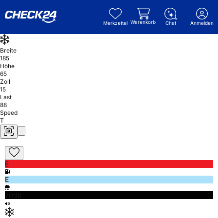
Warenkorb
Merkzettel
Chat
Anmelden
Breite
185
Höhe
65
Zoll
15
Last
88
Speed
T
E
E
70db