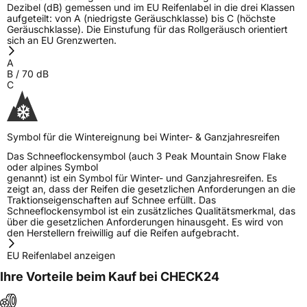
Allgemeine Produktsicherheit (GPSR)
Dezibel (dB) gemessen und im EU Reifenlabel in die drei Klassen
aufgeteilt: von A (niedrigste Geräuschklasse) bis C (höchste
Geräuschklasse). Die Einstufung für das Rollgeräusch orientiert
Herstellerkontakt
AUTOMIR s.r.o., 09100 Bila Tserkva Kyiv
sich an EU Grenzwerten.
Region Ukraine Levanevskogo str. 91,
www.rosava.com, rosava@rosava.com
A
B
/
70
dB
C
Symbol für die Wintereignung bei Winter- & Ganzjahresreifen
Das Schneeflockensymbol (auch 3 Peak Mountain Snow Flake
oder alpines Symbol
genannt) ist ein Symbol für Winter- und Ganzjahresreifen. Es
zeigt an, dass der Reifen die gesetzlichen Anforderungen an die
Traktionseigenschaften auf Schnee erfüllt. Das
Schneeflockensymbol ist ein zusätzliches Qualitätsmerkmal, das
über die gesetzlichen Anforderungen hinausgeht. Es wird von
den Herstellern freiwillig auf die Reifen aufgebracht.
EU Reifenlabel anzeigen
Ihre Vorteile beim Kauf bei CHECK24