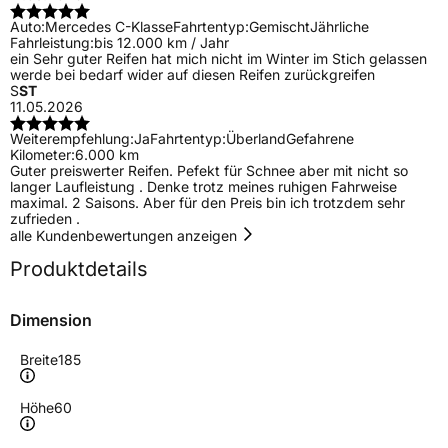
Auto:
Mercedes C-Klasse
Fahrtentyp:
Gemischt
Jährliche
Fahrleistung:
bis 12.000 km / Jahr
ein Sehr guter Reifen hat mich nicht im Winter im Stich gelassen
werde bei bedarf wider auf diesen Reifen zurückgreifen
S
ST
11.05.2026
Weiterempfehlung:
Ja
Fahrtentyp:
Überland
Gefahrene
Kilometer:
6.000 km
Guter preiswerter Reifen. Pefekt für Schnee aber mit nicht so
langer Laufleistung . Denke trotz meines ruhigen Fahrweise
maximal. 2 Saisons. Aber für den Preis bin ich trotzdem sehr
zufrieden .
alle Kundenbewertungen anzeigen
Produktdetails
Dimension
Breite
185
Höhe
60