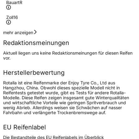
Bauart
R
Zoll
16
Geschwindigkeitsindex
H
mehr anzeigen
Redaktionsmeinungen
Höchstgeschwindigkeit
210 km/h
Aktuell liegen uns keine Redaktionsmeinungen für diesen Reifen
Lastindex
86
vor.
Höchstlast
530 kg
Herstellerbewertung
Rotalla ist eine Reifenmarke der Enjoy Tyre Co., Ltd aus
Generelle Merkmale
Hangzhou, China. Obwohl dieses spezielle Modell nicht in
Reifentests getestet wurde, gibt es Tests für andere Rotalla-
Fahrzeugtyp
PKW
Modelle. Diese Reifen zeigen insgesamt gute Winterqualitäten
und wirtschaftliche Vorteile wie geringen Spritverbrauch und
Verwendung
Winterreifen
wenig Abrieb. Allerdings weisen sie Schwächen auf nasser
Fahrbahn und verlängerte Trockenbremswege auf.
Modellname
S 130
Fahrzeugart
PKW & SUV
EU Reifenlabel
Die Bestandteile des EU Reifenlabels im Überblick