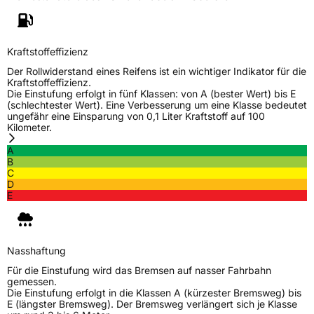
Weitere Eigenschaften
Schlauchtyp
TL
Kraftstoffeffizienz
Zustand
Neureifen
Der Rollwiderstand eines Reifens ist ein wichtiger Indikator für die
Kraftstoffeffizienz.
Die Einstufung erfolgt in fünf Klassen: von A (bester Wert) bis E
M+S
Ja
(schlechtester Wert). Eine Verbesserung um eine Klasse bedeutet
ungefähr eine Einsparung von 0,1 Liter Kraftstoff auf 100
Kilometer.
EU Label
A
Effizienz
D
B
C
D
Nasshaftung
B
E
Rollgeräusch (Klasse)
B
Nasshaftung
Rollgeräusch (dB)
70
Für die Einstufung wird das Bremsen auf nasser Fahrbahn
gemessen.
Fahrzeugklasse
C1
Die Einstufung erfolgt in die Klassen A (kürzester Bremsweg) bis
E (längster Bremsweg). Der Bremsweg verlängert sich je Klasse