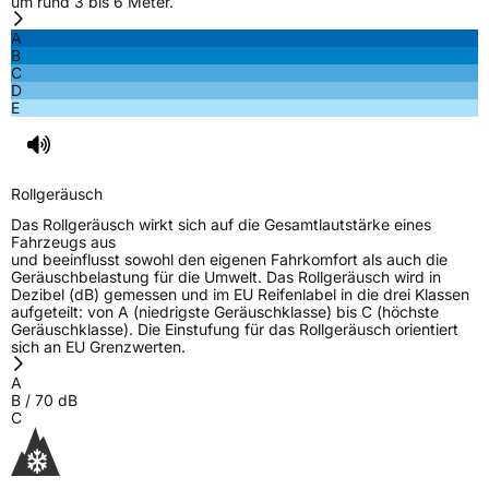
um rund 3 bis 6 Meter.
3PMSF / Schneeflockensymbol / Alpine-Symbol
Ja
A
B
EPREL ID
612404
C
D
Allgemeine Produktsicherheit (GPSR)
E
Herstellerkontakt
ROTALLA, Room 608 Sunyard International
Creative Center 1750 Jianghong Road
Binjiang District Hangzhou,
Rollgeräusch
zhaoye@enjoytyre.com
Das Rollgeräusch wirkt sich auf die Gesamtlautstärke eines
Verantwortliche
HONCH HUSDOW CO. (CYPRUS) LTD, Room
Fahrzeugs aus
in der EU
608 Sunyard International Creative Center
und beeinflusst sowohl den eigenen Fahrkomfort als auch die
1750 Jianghong Road Binjiang District
Geräuschbelastung für die Umwelt. Das Rollgeräusch wird in
Hangzhou, zhaoye@enjoytyre.com
Dezibel (dB) gemessen und im EU Reifenlabel in die drei Klassen
aufgeteilt: von A (niedrigste Geräuschklasse) bis C (höchste
Geräuschklasse). Die Einstufung für das Rollgeräusch orientiert
sich an EU Grenzwerten.
A
B
/
70
dB
C