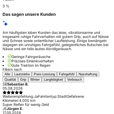
3 %
Das sagen unsere Kunden
Am häufigsten loben Kunden das leise, vibrationsarme und
insgesamt ruhige Fahrverhalten mit gutem Grip, auch auf Nässe
und Schnee sowie ordentlicher Laufleistung. Einige bemängeln
dagegen ein unruhiges Fahrgefühl, gelegentliches Rutschen bei
Nässe und ein teils lautes Abrollgeräusch.
Geringe Fahrgeräusche
Präzises Einlenkverhalten
Gute Traktion im Regen
Filtern nach
Alle
Lautstärke
Preis-Leistung
Fahrgefühl
Nasshaftung
Qualität
Grip
Winter
Langlebigkeit
Verbrauch
SB
Sebastian B.
05.08.2026
Weiterempfehlung:
Ja
Fahrtentyp:
Stadt
Gefahrene
Kilometer:
4.000 km
Super Reifen für wenig Geld
JE
Jürgen E.
17.05.2026