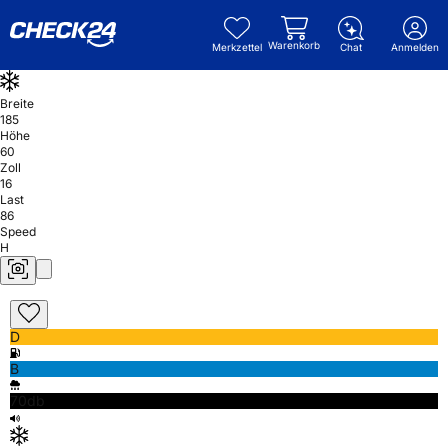
Warenkorb
Merkzettel
Chat
Anmelden
Breite
185
Höhe
60
Zoll
16
Last
86
Speed
H
D
B
70db