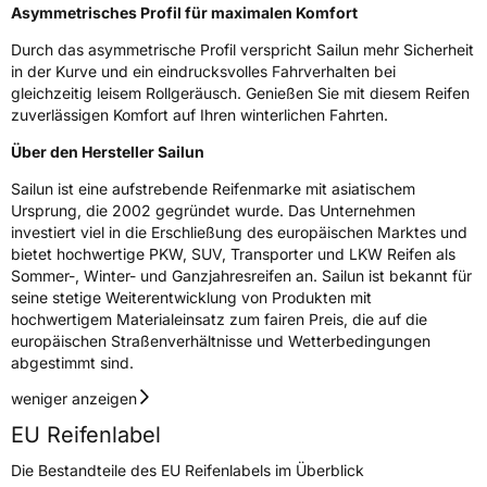
Fahrzeugklasse
C1
Asymmetrisches Profil für maximalen Komfort
Durch das asymmetrische Profil verspricht Sailun mehr Sicherheit
3PMSF / Schneeflockensymbol / Alpine-Symbol
Ja
in der Kurve und ein eindrucksvolles Fahrverhalten bei
gleichzeitig leisem Rollgeräusch. Genießen Sie mit diesem Reifen
EPREL ID
695145
zuverlässigen Komfort auf Ihren winterlichen Fahrten.
Allgemeine Produktsicherheit (GPSR)
Über den Hersteller Sailun
Sailun ist eine aufstrebende Reifenmarke mit asiatischem
Herstellerkontakt
Sailun Europe GmbH, Grosser Hasenpfad 30
Ursprung, die 2002 gegründet wurde. Das Unternehmen
60598 Frankfurt Deutschland, www.sailun-
tyres.eu
investiert viel in die Erschließung des europäischen Marktes und
bietet hochwertige PKW, SUV, Transporter und LKW Reifen als
Sommer-, Winter- und Ganzjahresreifen an. Sailun ist bekannt für
seine stetige Weiterentwicklung von Produkten mit
hochwertigem Materialeinsatz zum fairen Preis, die auf die
europäischen Straßenverhältnisse und Wetterbedingungen
abgestimmt sind.
weniger anzeigen
EU Reifenlabel
Die Bestandteile des EU Reifenlabels im Überblick