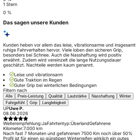
1 Stern
0 %
Das sagen unsere Kunden
Kunden heben vor allem das leise, vibrationsarme und insgesamt
ruhige Fahrverhalten hervor. Viele loben den sicheren Grip,
besonders bei Schnee. Auch die Nasshaftung wird positiv
erwähnt. Zudem wird vereinzelt die lange Nutzungsdauer
geschätzt. Nachteile werden kaum genannt.
Leise und vibrationsarm
Gute Traktion im Regen
Guter Grip bei winterlichen Bedingungen
Filtern nach
Alle
Preis-Leistung
Qualität
Lautstärke
Nasshaftung
Winter
Fahrgefühl
Grip
Langlebigkeit
UP
Uwe P.
08.06.2026
Weiterempfehlung:
Ja
Fahrtentyp:
Überland
Gefahrene
Kilometer:
7.000 km
Nach fast 7 Monaten und gefahrenen 7500 Km noch über 50%
Profil ist für einen so günstigen Winterreifen wirklich ein gutes