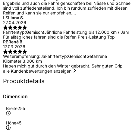
Ergebnis und auch die Fahreigenschaften bei Nässe und Schnee
sind voll zufriedenstellend. Ich bin rundum zufrieden mit diesen
Reifen und kann sie nur empfehlen....
LS
Liana S.
27.04.2026
Fahrtentyp:
Gemischt
Jährliche Fahrleistung:
bis 12.000 km / Jahr
Für alltägliches fahren sind die Reifen Preis-Leistung Top
RB
René B.
17.03.2026
Weiterempfehlung:
Ja
Fahrtentyp:
Gemischt
Gefahrene
Kilometer:
3.000 km
Haben mich gut durch den Winter gebracht. Sehr guten Grip
alle Kundenbewertungen anzeigen
Produktdetails
Dimension
Breite
255
Höhe
45