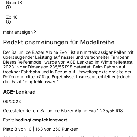
Bauart
R
Zoll
18
Geschwindigkeitsindex
V
mehr anzeigen
Redaktionsmeinungen für Modellreihe
Höchstgeschwindigkeit
240 km/h
Der Sailun Ice Blazer Alpine Evo 1 ist ein mittelklassiger Reifen mit
Lastindex
103
überzeugender Leistung auf nasser und verschneiter Fahrbahn.
Dieses Reifenmodell wurde von ACE-Lenkrad im Winterreifentest
2023 in der Dimension 235/55 R18 getestet. Beim Fahren auf
Höchstlast
875 kg
trockner Fahrbahn und in Bezug auf Umweltaspekte erzielte der
Reifen nur mittelmäßige Ergebnisse. Insgesamt erhielt er jedoch
das Fazit "empfehlenswert".
Generelle Merkmale
ACE-Lenkrad
Fahrzeugtyp
PKW
09/2023
Verwendung
Winterreifen
Getesteter Reifen:
Sailun Ice Blazer Alpine Evo 1 235/55 R18
Modellname
Ice Blazer Alpine Evo 1
Fazit:
bedingt empfehlenswert
Fahrzeugart
PKW & SUV
Platz 8 von 10 | 163 von 250 Punkten