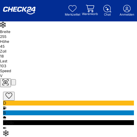
Warenkorb
Merkzettel
Chat
Anmelden
Breite
255
Höhe
45
Zoll
18
Last
103
Speed
V
D
B
72db