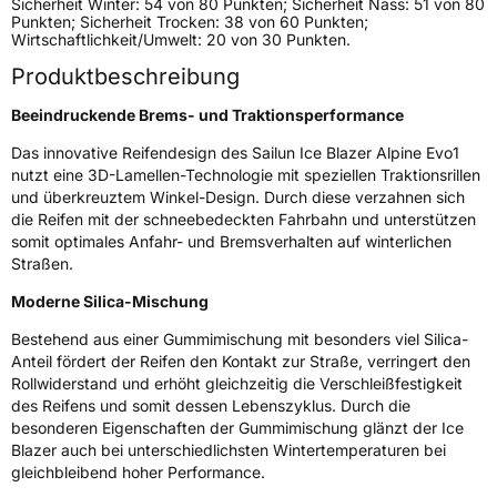
Sicherheit Winter: 54 von 80 Punkten; Sicherheit Nass: 51 von 80
Weitere Eigenschaften
Punkten; Sicherheit Trocken: 38 von 60 Punkten;
Wirtschaftlichkeit/Umwelt: 20 von 30 Punkten.
Schlauchtyp
TL
Produktbeschreibung
Zustand
Neureifen
Beeindruckende Brems- und Traktionsperformance
Das innovative Reifendesign des Sailun Ice Blazer Alpine Evo1
M+S
Ja
nutzt eine 3D-Lamellen-Technologie mit speziellen Traktionsrillen
und überkreuztem Winkel-Design. Durch diese verzahnen sich
Verstärkt
XL
die Reifen mit der schneebedeckten Fahrbahn und unterstützen
somit optimales Anfahr- und Bremsverhalten auf winterlichen
EU Label
Straßen.
Moderne Silica-Mischung
Effizienz
D
Bestehend aus einer Gummimischung mit besonders viel Silica-
Nasshaftung
B
Anteil fördert der Reifen den Kontakt zur Straße, verringert den
Rollwiderstand und erhöht gleichzeitig die Verschleißfestigkeit
des Reifens und somit dessen Lebenszyklus. Durch die
Rollgeräusch (Klasse)
B
besonderen Eigenschaften der Gummimischung glänzt der Ice
Blazer auch bei unterschiedlichsten Wintertemperaturen bei
Rollgeräusch (dB)
72
gleichbleibend hoher Performance.