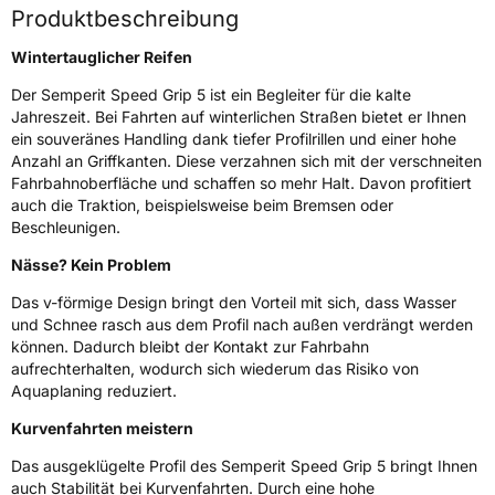
Produktbeschreibung
3PMSF / Schneeflockensymbol / Alpine-Symbol
Ja
Wintertauglicher Reifen
Eisgrip
Nein
Der Semperit Speed Grip 5 ist ein Begleiter für die kalte
EPREL ID
636297
Jahreszeit. Bei Fahrten auf winterlichen Straßen bietet er Ihnen
ein souveränes Handling dank tiefer Profilrillen und einer hohe
Allgemeine Produktsicherheit (GPSR)
Anzahl an Griffkanten. Diese verzahnen sich mit der verschneiten
Fahrbahnoberfläche und schaffen so mehr Halt. Davon profitiert
Herstellerkontakt
Continental Reifen Deutschland GmbH,
auch die Traktion, beispielsweise beim Bremsen oder
Continental-Plaza 1 30175 Hannover
Beschleunigen.
Deutschland,
customerservice_tires@conti.de
Nässe? Kein Problem
Das v-förmige Design bringt den Vorteil mit sich, dass Wasser
und Schnee rasch aus dem Profil nach außen verdrängt werden
können. Dadurch bleibt der Kontakt zur Fahrbahn
aufrechterhalten, wodurch sich wiederum das Risiko von
Aquaplaning reduziert.
Kurvenfahrten meistern
Das ausgeklügelte Profil des Semperit Speed Grip 5 bringt Ihnen
auch Stabilität bei Kurvenfahrten. Durch eine hohe