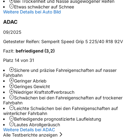
Bei Trockenheit und Nässe ausgewogener Reifen
Etwas schwächer auf Schnee
Weitere Eigenschaften
Weitere Details bei Auto Bild
Schlauchtyp
TL
ADAC
09/2025
Zustand
Neureifen
Getesteter Reifen:
Semperit Speed Grip 5 225/40 R18 92V
M+S
Ja
Fazit:
befriedigend (3,2)
Platz 14 von 31
EU Label
Sichere und präzise Fahreigenschaften auf nasser
Fahrbahn
Effizienz
D
Geringer Abrieb
Geringes Gewicht
Nasshaftung
C
Niedriger Kraftstoffverbrauch
Schwächen bei den Fahreigenschaften auf trockener
Fahrbahn
Rollgeräusch (Klasse)
B
Leichte Schwächen bei den Fahreigenschaften auf
winterlicher Fahrbahn
Befriedigende prognostizierte Laufleistung
Rollgeräusch (dB)
72
Lautes Abrollgeräusch
Weitere Details bei ADAC
Fahrzeugklasse
C1
Alle Testberichte anzeigen