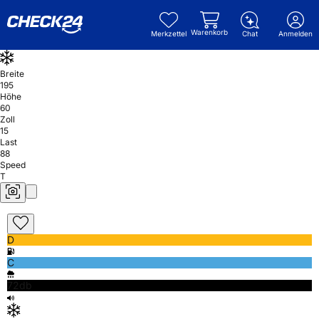
Warenkorb
Merkzettel
Chat
Anmelden
Breite
195
Höhe
60
Zoll
15
Last
88
Speed
T
D
C
72db