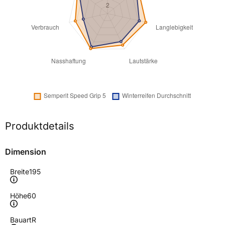
Produktdetails
Dimension
Breite
195
Höhe
60
Bauart
R