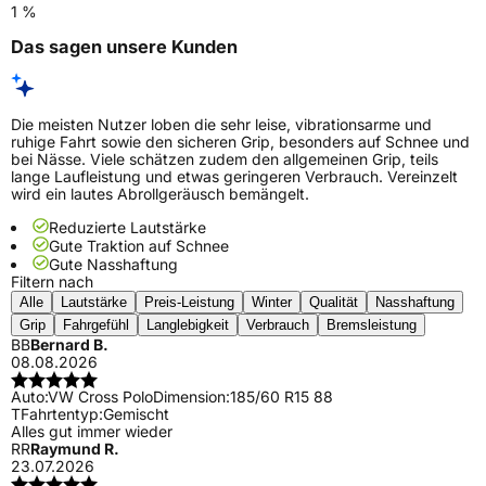
1 %
Das sagen unsere Kunden
Die meisten Nutzer loben die sehr leise, vibrationsarme und
ruhige Fahrt sowie den sicheren Grip, besonders auf Schnee und
bei Nässe. Viele schätzen zudem den allgemeinen Grip, teils
lange Laufleistung und etwas geringeren Verbrauch. Vereinzelt
wird ein lautes Abrollgeräusch bemängelt.
Reduzierte Lautstärke
Gute Traktion auf Schnee
Gute Nasshaftung
Filtern nach
Alle
Lautstärke
Preis-Leistung
Winter
Qualität
Nasshaftung
Grip
Fahrgefühl
Langlebigkeit
Verbrauch
Bremsleistung
BB
Bernard B.
08.08.2026
Auto:
VW Cross Polo
Dimension:
185/60 R15 88
T
Fahrtentyp:
Gemischt
Alles gut immer wieder
RR
Raymund R.
23.07.2026