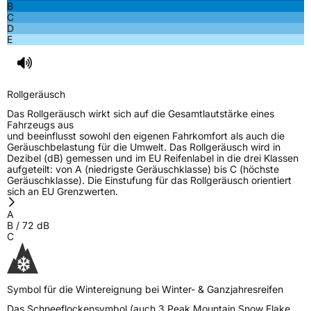
B
C
D
E
Rollgeräusch
Das Rollgeräusch wirkt sich auf die Gesamtlautstärke eines
Fahrzeugs aus
und beeinflusst sowohl den eigenen Fahrkomfort als auch die
Geräuschbelastung für die Umwelt. Das Rollgeräusch wird in
Dezibel (dB) gemessen und im EU Reifenlabel in die drei Klassen
aufgeteilt: von A (niedrigste Geräuschklasse) bis C (höchste
Geräuschklasse). Die Einstufung für das Rollgeräusch orientiert
sich an EU Grenzwerten.
A
B
/
72
dB
C
Symbol für die Wintereignung bei Winter- & Ganzjahresreifen
Das Schneeflockensymbol (auch 3 Peak Mountain Snow Flake