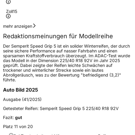
Zoll
15
Geschwindigkeitsindex
T
mehr anzeigen
Redaktionsmeinungen für Modellreihe
Höchstgeschwindigkeit
190 km/h
Der Semperit Speed Grip 5 ist ein solider Winterreifen, der durch
Lastindex
88
seine sichere Performance auf nasser Fahrbahn und einen
sparsamen Kraftstoffverbrauch überzeugt. Im ADAC-Test wurde
das Modell in der Dimension 225/40 R18 92V im Jahr 2025
Höchstlast
560 kg
geprüft. Dabei zeigte der Reifen leichte Schwächen auf
trockener und winterlicher Strecke sowie ein lautes
Gewicht (in kg)
7,68 kg
Abrollgeräusch, was zu der Bewertung "befriedigend (3,2)"
führte.
Generelle Merkmale
Auto Bild 2025
Fahrzeugtyp
PKW
Ausgabe (41/2025)
Verwendung
Winterreifen
Getesteter Reifen:
Semperit Speed Grip 5 225/40 R18 92V
Modellname
Speed Grip 5
Fazit:
gut
Fahrzeugart
PKW & SUV
Platz 11 von 20