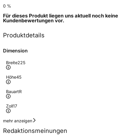
0 %
Für dieses Produkt liegen uns aktuell noch keine
Kundenbewertungen
vor.
Produktdetails
Dimension
Breite
225
Höhe
45
Bauart
R
Zoll
17
Geschwindigkeitsindex
V
mehr anzeigen
Redaktionsmeinungen
Höchstgeschwindigkeit
240 km/h