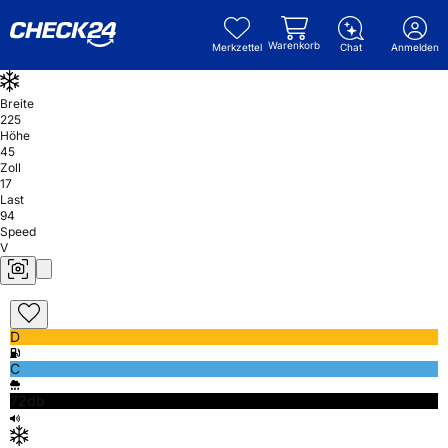
Warenkorb
Merkzettel
Chat
Anmelden
Breite
225
Höhe
45
Zoll
17
Last
94
Speed
V
D
C
72db