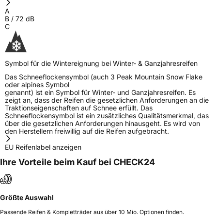
A
Herstellerkontakt
MANUFACTURE FRANCAISE DES
B
/
72
dB
PNEUMATIQUES MICHELIN, place des
C
Carmes-Déchaux 23 63000 Clermont-
Ferrand France, contact@tc.michelin.eu
Symbol für die Wintereignung bei Winter- & Ganzjahresreifen
Das Schneeflockensymbol (auch 3 Peak Mountain Snow Flake
oder alpines Symbol
genannt) ist ein Symbol für Winter- und Ganzjahresreifen. Es
zeigt an, dass der Reifen die gesetzlichen Anforderungen an die
Traktionseigenschaften auf Schnee erfüllt. Das
Schneeflockensymbol ist ein zusätzliches Qualitätsmerkmal, das
über die gesetzlichen Anforderungen hinausgeht. Es wird von
den Herstellern freiwillig auf die Reifen aufgebracht.
EU Reifenlabel anzeigen
Ihre Vorteile beim Kauf bei CHECK24
Größte Auswahl
Passende Reifen & Kompletträder aus über 10 Mio. Optionen finden.