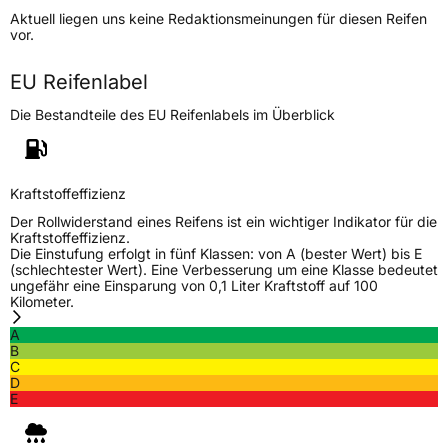
Aktuell liegen uns keine Redaktionsmeinungen für diesen Reifen
Lastindex
94
vor.
Höchstlast
670 kg
EU Reifenlabel
Die Bestandteile des EU Reifenlabels im Überblick
Generelle Merkmale
Fahrzeugtyp
PKW
Verwendung
Winterreifen
Kraftstoffeffizienz
Modellname
Winter
Der Rollwiderstand eines Reifens ist ein wichtiger Indikator für die
Kraftstoffeffizienz.
Fahrzeugart
PKW & SUV
Die Einstufung erfolgt in fünf Klassen: von A (bester Wert) bis E
(schlechtester Wert). Eine Verbesserung um eine Klasse bedeutet
ungefähr eine Einsparung von 0,1 Liter Kraftstoff auf 100
Kilometer.
Weitere Eigenschaften
A
Schlauchtyp
TL
B
C
D
Zustand
Neureifen
E
M+S
Ja