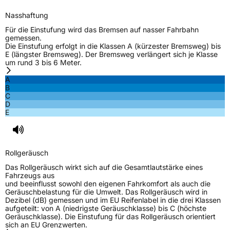
Verstärkt
XL
Nasshaftung
Für die Einstufung wird das Bremsen auf nasser Fahrbahn
gemessen.
EU Label
Die Einstufung erfolgt in die Klassen A (kürzester Bremsweg) bis
E (längster Bremsweg). Der Bremsweg verlängert sich je Klasse
um rund 3 bis 6 Meter.
Effizienz
D
A
B
Nasshaftung
C
C
D
E
Rollgeräusch (Klasse)
B
Rollgeräusch (dB)
72
Rollgeräusch
Fahrzeugklasse
C1
Das Rollgeräusch wirkt sich auf die Gesamtlautstärke eines
Fahrzeugs aus
3PMSF / Schneeflockensymbol / Alpine-Symbol
Ja
und beeinflusst sowohl den eigenen Fahrkomfort als auch die
Geräuschbelastung für die Umwelt. Das Rollgeräusch wird in
Dezibel (dB) gemessen und im EU Reifenlabel in die drei Klassen
EPREL ID
419191
aufgeteilt: von A (niedrigste Geräuschklasse) bis C (höchste
Geräuschklasse). Die Einstufung für das Rollgeräusch orientiert
Allgemeine Produktsicherheit (GPSR)
sich an EU Grenzwerten.