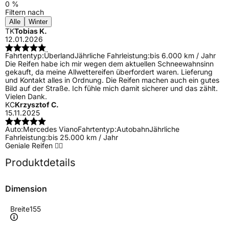
0 %
Filtern nach
Alle
Winter
TK
Tobias K.
12.01.2026
Fahrtentyp:
Überland
Jährliche Fahrleistung:
bis 6.000 km / Jahr
Die Reifen habe ich mir wegen dem aktuellen Schneewahnsinn
gekauft, da meine Allwettereifen überfordert waren. Lieferung
und Kontakt alles in Ordnung. Die Reifen machen auch ein gutes
Bild auf der Straße. Ich fühle mich damit sicherer und das zählt.
Vielen Dank.
KC
Krzysztof C.
15.11.2025
Auto:
Mercedes Viano
Fahrtentyp:
Autobahn
Jährliche
Fahrleistung:
bis 25.000 km / Jahr
Geniale Reifen 👌🏻
Produktdetails
Dimension
Breite
155