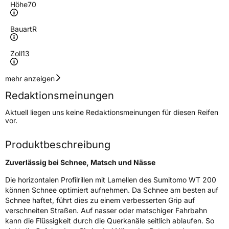
Höhe
70
Bauart
R
Zoll
13
Geschwindigkeitsindex
T
mehr anzeigen
Redaktionsmeinungen
Höchstgeschwindigkeit
190 km/h
Aktuell liegen uns keine Redaktionsmeinungen für diesen Reifen
Lastindex
75
vor.
Höchstlast
387 kg
Produktbeschreibung
Gewicht (in kg)
5,8 kg
Zuverlässig bei Schnee, Matsch und Nässe
Generelle Merkmale
Die horizontalen Profilrillen mit Lamellen des Sumitomo WT 200
können Schnee optimiert aufnehmen. Da Schnee am besten auf
Fahrzeugtyp
PKW
Schnee haftet, führt dies zu einem verbesserten Grip auf
verschneiten Straßen. Auf nasser oder matschiger Fahrbahn
Verwendung
Winterreifen
kann die Flüssigkeit durch die Querkanäle seitlich ablaufen. So