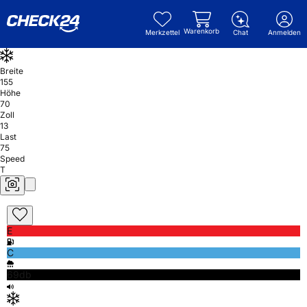
Warenkorb
Merkzettel
Chat
Anmelden
Breite
155
Höhe
70
Zoll
13
Last
75
Speed
T
E
C
69db