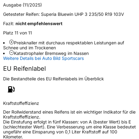
Ausgabe (11/2025)
Verwendung
Winterreifen
Getesteter Reifen:
Superia Bluewin UHP 3 235/50 R19 103V
Modellname
Bluewin UHP 3
Fazit:
nicht empfehlenswert
Fahrzeugart
PKW & SUV
Platz 11 von 11
Preisknaller mit durchaus respektablen Leistungen auf
Weitere Eigenschaften
Schnee und im Trockenen
Katastrophaler Bremsweg im Nassen
Schlauchtyp
TL
Weitere Details bei Auto Bild Sportscars
EU Reifenlabel
Zustand
Neureifen
Die Bestandteile des EU Reifenlabels im Überblick
M+S
Ja
Verstärkt
XL
Kraftstoffeffizienz
Der Rollwiderstand eines Reifens ist ein wichtiger Indikator für die
EU Label
Kraftstoffeffizienz.
Die Einstufung erfolgt in fünf Klassen: von A (bester Wert) bis E
(schlechtester Wert). Eine Verbesserung um eine Klasse bedeutet
Effizienz
C
ungefähr eine Einsparung von 0,1 Liter Kraftstoff auf 100
Kilometer.