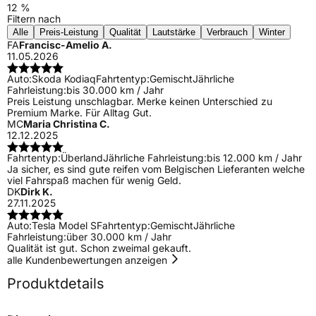
12 %
Filtern nach
Alle
Preis-Leistung
Qualität
Lautstärke
Verbrauch
Winter
FA
Francisc-Amelio A.
11.05.2026
Auto:
Skoda Kodiaq
Fahrtentyp:
Gemischt
Jährliche
Fahrleistung:
bis 30.000 km / Jahr
Preis Leistung unschlagbar. Merke keinen Unterschied zu
Premium Marke. Für Alltag Gut.
MC
Maria Christina C.
12.12.2025
Fahrtentyp:
Überland
Jährliche Fahrleistung:
bis 12.000 km / Jahr
Ja sicher, es sind gute reifen vom Belgischen Lieferanten welche
viel Fahrspaß machen für wenig Geld.
DK
Dirk K.
27.11.2025
Auto:
Tesla Model S
Fahrtentyp:
Gemischt
Jährliche
Fahrleistung:
über 30.000 km / Jahr
Qualität ist gut. Schon zweimal gekauft.
alle Kundenbewertungen anzeigen
Produktdetails