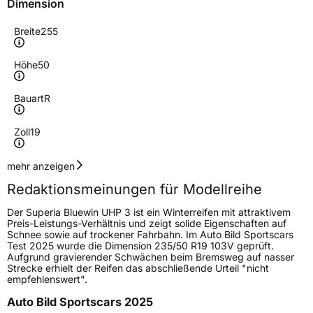
Dimension
Breite
255
Höhe
50
Bauart
R
Zoll
19
Geschwindigkeitsindex
H
mehr anzeigen
Redaktionsmeinungen für Modellreihe
Höchstgeschwindigkeit
210 km/h
Der Superia Bluewin UHP 3 ist ein Winterreifen mit attraktivem
Lastindex
107
Preis-Leistungs-Verhältnis und zeigt solide Eigenschaften auf
Schnee sowie auf trockener Fahrbahn. Im Auto Bild Sportscars
Test 2025 wurde die Dimension 235/50 R19 103V geprüft.
Höchstlast
975 kg
Aufgrund gravierender Schwächen beim Bremsweg auf nasser
Strecke erhielt der Reifen das abschließende Urteil "nicht
empfehlenswert".
Generelle Merkmale
Auto Bild Sportscars 2025
Fahrzeugtyp
PKW