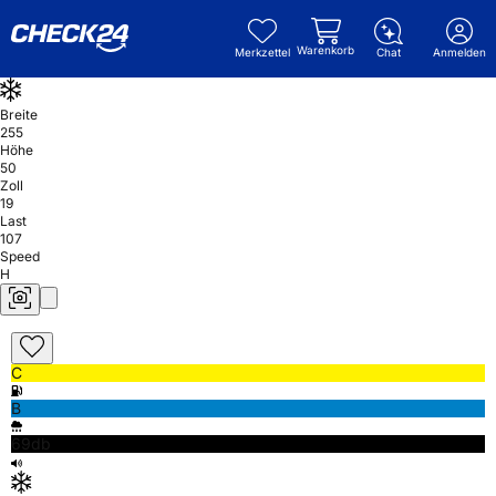
Warenkorb
Merkzettel
Chat
Anmelden
Breite
255
Höhe
50
Zoll
19
Last
107
Speed
H
C
B
69db