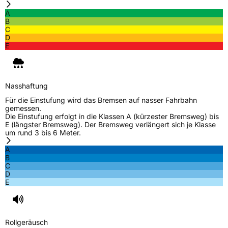
Nasshaftung
B
A
B
Rollgeräusch (Klasse)
A
C
D
E
Rollgeräusch (dB)
69
Fahrzeugklasse
C1
Nasshaftung
3PMSF / Schneeflockensymbol / Alpine-Symbol
Ja
Für die Einstufung wird das Bremsen auf nasser Fahrbahn
gemessen.
Die Einstufung erfolgt in die Klassen A (kürzester Bremsweg) bis
Eisgrip
Nein
E (längster Bremsweg). Der Bremsweg verlängert sich je Klasse
um rund 3 bis 6 Meter.
EPREL ID
2330452
A
Allgemeine Produktsicherheit (GPSR)
B
C
D
Herstellerkontakt
Deldo Autobanden NV, Essensteenweg 113
E
2930 Brasschaat, compliance@deldo.com
Rollgeräusch