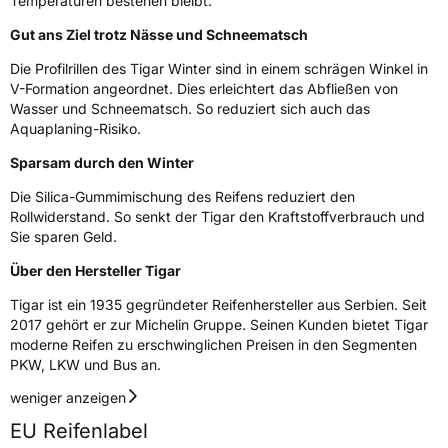
Temperaturen bestehen bleibt.
Fahrzeugart
PKW & SUV
Gut ans Ziel trotz Nässe und Schneematsch
Die Profilrillen des Tigar Winter sind in einem schrägen Winkel in
Weitere Eigenschaften
V-Formation angeordnet. Dies erleichtert das Abfließen von
Wasser und Schneematsch. So reduziert sich auch das
Schlauchtyp
TL
Aquaplaning-Risiko.
Sparsam durch den Winter
Zustand
Neureifen
Die Silica-Gummimischung des Reifens reduziert den
Rollwiderstand. So senkt der Tigar den Kraftstoffverbrauch und
M+S
Ja
Sie sparen Geld.
EU Label
Über den Hersteller Tigar
Tigar ist ein 1935 gegründeter Reifenhersteller aus Serbien. Seit
Effizienz
D
2017 gehört er zur Michelin Gruppe. Seinen Kunden bietet Tigar
moderne Reifen zu erschwinglichen Preisen in den Segmenten
Nasshaftung
C
PKW, LKW und Bus an.
weniger anzeigen
Rollgeräusch (Klasse)
B
EU Reifenlabel