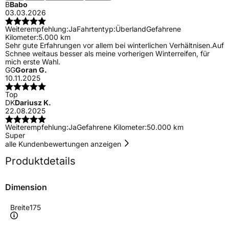
B
Babo
03.03.2026
Weiterempfehlung:
Ja
Fahrtentyp:
Überland
Gefahrene
Kilometer:
5.000 km
Sehr gute Erfahrungen vor allem bei winterlichen Verhältnisen.Auf
Schnee weitaus besser als meine vorherigen Winterreifen, für
mich erste Wahl.
GG
Goran G.
10.11.2025
Top
DK
Dariusz K.
22.08.2025
Weiterempfehlung:
Ja
Gefahrene Kilometer:
50.000 km
Super
alle Kundenbewertungen anzeigen
Produktdetails
Dimension
Breite
175