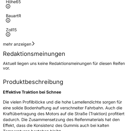
Höhe
65
Bauart
R
Zoll
15
Geschwindigkeitsindex
T
mehr anzeigen
Redaktionsmeinungen
Höchstgeschwindigkeit
190 km/h
Aktuell liegen uns keine Redaktionsmeinungen für diesen Reifen
Lastindex
84
vor.
Höchstlast
500 kg
Produktbeschreibung
Gewicht (in kg)
7,23 kg
Effektive Traktion bei Schnee
Generelle Merkmale
Die vielen Profilblöcke und die hohe Lamellendichte sorgen für
eine solide Bodenhaftung auf verschneiter Fahrbahn. Auch die
Fahrzeugtyp
PKW
Kraftübertragung des Motors auf die Straße (Traktion) profitiert
dadurch. Die Zusammensetzung des Reifenmaterials hat den
Verwendung
Winterreifen
Effekt, dass die Konsistenz des Gummis auch bei kalten
Modellname
Winter