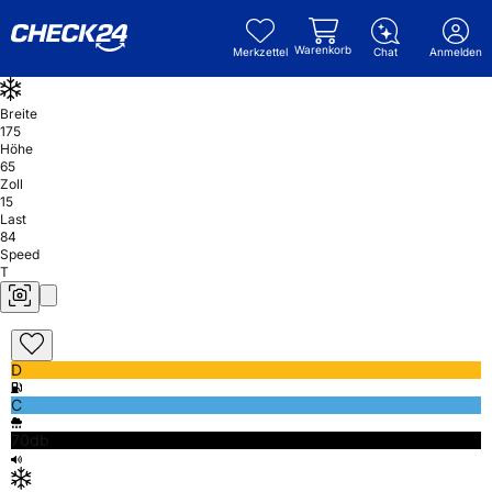
Warenkorb
Merkzettel
Chat
Anmelden
Breite
175
Höhe
65
Zoll
15
Last
84
Speed
T
D
C
70db