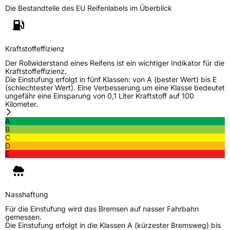
Rollgeräusch (dB)
70
Die Bestandteile des EU Reifenlabels im Überblick
Fahrzeugklasse
C1
3PMSF / Schneeflockensymbol / Alpine-Symbol
Ja
Kraftstoffeffizienz
Der Rollwiderstand eines Reifens ist ein wichtiger Indikator für die
Eisgrip
Nein
Kraftstoffeffizienz.
Die Einstufung erfolgt in fünf Klassen: von A (bester Wert) bis E
EPREL ID
410838
(schlechtester Wert). Eine Verbesserung um eine Klasse bedeutet
ungefähr eine Einsparung von 0,1 Liter Kraftstoff auf 100
Allgemeine Produktsicherheit (GPSR)
Kilometer.
A
Herstellerkontakt
MANUFACTURE FRANCAISE DES
B
PNEUMATIQUES MICHELIN, place des
C
Carmes-Déchaux 23 63000 Clermont-
D
Ferrand Frankreich, contact@tc.michelin.eu
E
Nasshaftung
Für die Einstufung wird das Bremsen auf nasser Fahrbahn
gemessen.
Die Einstufung erfolgt in die Klassen A (kürzester Bremsweg) bis