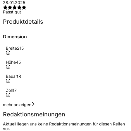
28.01.2025
Passt gut
Produktdetails
Dimension
Breite
215
Höhe
45
Bauart
R
Zoll
17
Geschwindigkeitsindex
V
mehr anzeigen
Redaktionsmeinungen
Höchstgeschwindigkeit
240 km/h
Aktuell liegen uns keine Redaktionsmeinungen für diesen Reifen
Lastindex
91
vor.