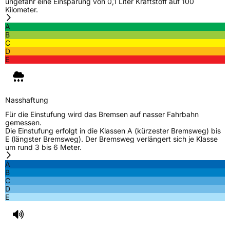
ungefähr eine Einsparung von 0,1 Liter Kraftstoff auf 100
Kilometer.
EU Label
A
B
Effizienz
C
C
D
E
Nasshaftung
D
Rollgeräusch (Klasse)
A
Nasshaftung
Für die Einstufung wird das Bremsen auf nasser Fahrbahn
Rollgeräusch (dB)
68
gemessen.
Die Einstufung erfolgt in die Klassen A (kürzester Bremsweg) bis
Fahrzeugklasse
C1
E (längster Bremsweg). Der Bremsweg verlängert sich je Klasse
um rund 3 bis 6 Meter.
3PMSF / Schneeflockensymbol / Alpine-Symbol
Ja
A
B
C
EPREL ID
1292922
D
E
Allgemeine Produktsicherheit (GPSR)
Herstellerkontakt
TOMKET s.r.o., Vojtesska 245/1 11000 Praha