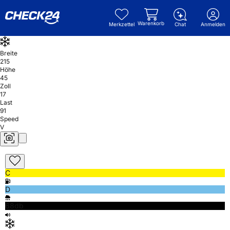
Warenkorb
Merkzettel
Chat
Anmelden
Breite
215
Höhe
45
Zoll
17
Last
91
Speed
V
C
D
68db