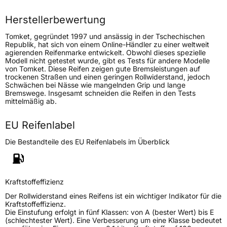
Höchstlast
615 kg
Herstellerbewertung
Tomket, gegründet 1997 und ansässig in der Tschechischen
Generelle Merkmale
Republik, hat sich von einem Online-Händler zu einer weltweit
agierenden Reifenmarke entwickelt. Obwohl dieses spezielle
Fahrzeugtyp
PKW
Modell nicht getestet wurde, gibt es Tests für andere Modelle
von Tomket. Diese Reifen zeigen gute Bremsleistungen auf
Verwendung
Winterreifen
trockenen Straßen und einen geringen Rollwiderstand, jedoch
Schwächen bei Nässe wie mangelnden Grip und lange
Modellname
SnowRoad Pro
Bremswege. Insgesamt schneiden die Reifen in den Tests
mittelmäßig ab.
Fahrzeugart
PKW & SUV
EU Reifenlabel
Weitere Eigenschaften
Die Bestandteile des EU Reifenlabels im Überblick
Schlauchtyp
TL
Zustand
Neureifen
Kraftstoffeffizienz
Der Rollwiderstand eines Reifens ist ein wichtiger Indikator für die
M+S
Ja
Kraftstoffeffizienz.
Die Einstufung erfolgt in fünf Klassen: von A (bester Wert) bis E
Verstärkt
XL
(schlechtester Wert). Eine Verbesserung um eine Klasse bedeutet