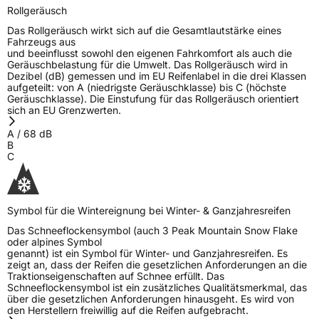
1 Tschechische Republik,
Rollgeräusch
www.TOMKET.com, sales@tomket.com
Das Rollgeräusch wirkt sich auf die Gesamtlautstärke eines
Fahrzeugs aus
und beeinflusst sowohl den eigenen Fahrkomfort als auch die
Geräuschbelastung für die Umwelt. Das Rollgeräusch wird in
Dezibel (dB) gemessen und im EU Reifenlabel in die drei Klassen
aufgeteilt: von A (niedrigste Geräuschklasse) bis C (höchste
Geräuschklasse). Die Einstufung für das Rollgeräusch orientiert
sich an EU Grenzwerten.
A
/
68
dB
B
C
Symbol für die Wintereignung bei Winter- & Ganzjahresreifen
Das Schneeflockensymbol (auch 3 Peak Mountain Snow Flake
oder alpines Symbol
genannt) ist ein Symbol für Winter- und Ganzjahresreifen. Es
zeigt an, dass der Reifen die gesetzlichen Anforderungen an die
Traktionseigenschaften auf Schnee erfüllt. Das
Schneeflockensymbol ist ein zusätzliches Qualitätsmerkmal, das
über die gesetzlichen Anforderungen hinausgeht. Es wird von
den Herstellern freiwillig auf die Reifen aufgebracht.