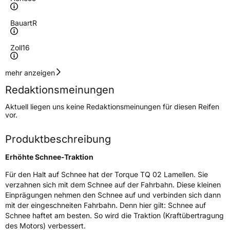
Bauart
R
Zoll
16
Geschwindigkeitsindex
H
mehr anzeigen
Redaktionsmeinungen
Höchstgeschwindigkeit
210 km/h
Aktuell liegen uns keine Redaktionsmeinungen für diesen Reifen
Lastindex
91
vor.
Höchstlast
615 kg
Produktbeschreibung
Gewicht (in kg)
9 kg
Erhöhte Schnee-Traktion
Generelle Merkmale
Für den Halt auf Schnee hat der Torque TQ 02 Lamellen. Sie
verzahnen sich mit dem Schnee auf der Fahrbahn. Diese kleinen
Fahrzeugtyp
PKW
Einprägungen nehmen den Schnee auf und verbinden sich dann
mit der eingeschneiten Fahrbahn. Denn hier gilt: Schnee auf
Verwendung
Winterreifen
Schnee haftet am besten. So wird die Traktion (Kraftübertragung
Modellname
TQ 022
des Motors) verbessert.