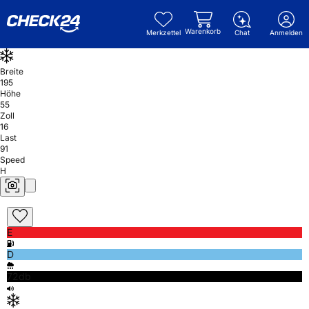
Warenkorb
Merkzettel
Chat
Anmelden
Breite
195
Höhe
55
Zoll
16
Last
91
Speed
H
E
D
72db