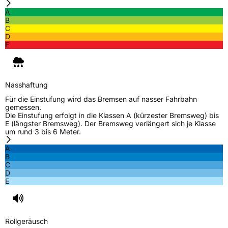
3PMSF / Schneeflockensymbol / Alpine-Symbol
Ja
A
B
Eisgrip
Nein
C
D
EPREL ID
654457
E
Allgemeine Produktsicherheit (GPSR)
Herstellerkontakt
TOURADOR, Haier Road Lao Shan District
Nasshaftung
Qingdao China, ZOE.LI@OTAITIRE.COM
Für die Einstufung wird das Bremsen auf nasser Fahrbahn
Verantwortliche
Zhongce Rubber Europe, Hollerithallee 17
gemessen.
in der EU
30419 Hannover Deutschland, sales@zc-
Die Einstufung erfolgt in die Klassen A (kürzester Bremsweg) bis
rubber.com
E (längster Bremsweg). Der Bremsweg verlängert sich je Klasse
um rund 3 bis 6 Meter.
A
B
C
D
E
Rollgeräusch