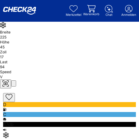
Warenkorb
Merkzettel
Chat
Anmelden
Breite
225
Höhe
45
Zoll
17
Last
94
Speed
V
D
C
67db