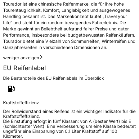
Schlauchtyp
TL
Tourador ist eine chinesische Reifenmarke, die für ihre hohe
Tourentauglichkeit, Komfort, Langlebigkeit und ausgewogenes
Zustand
Neureifen
Handling bekannt ist. Das Markenkonzept lautet „Travel your
Life“ und steht für ein rundum bewegendes Fahrerlebnis. Die
Marke gewinnt an Beliebtheit aufgrund fairer Preise und guter
M+S
Ja
Performance, insbesondere bei budgetbewussten Reifenkäufern.
Verstärkt
XL
Tourador bietet eine Vielzahl von Sommerreifen, Winterreifen und
Ganzjahresreifen in verschiedenen Dimensionen an.
weniger anzeigen
EU Label
EU Reifenlabel
Effizienz
D
Die Bestandteile des EU Reifenlabels im Überblick
Nasshaftung
C
Rollgeräusch (Klasse)
A
Kraftstoffeffizienz
Der Rollwiderstand eines Reifens ist ein wichtiger Indikator für die
Rollgeräusch (dB)
67
Kraftstoffeffizienz.
Die Einstufung erfolgt in fünf Klassen: von A (bester Wert) bis E
Fahrzeugklasse
C1
(schlechtester Wert). Eine Verbesserung um eine Klasse bedeutet
ungefähr eine Einsparung von 0,1 Liter Kraftstoff auf 100
Kilometer.