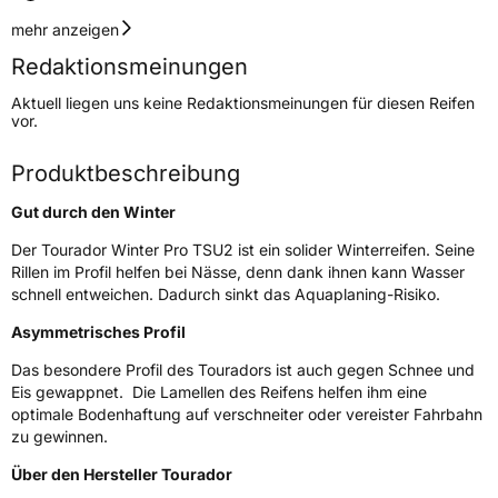
Geschwindigkeitsindex
V
mehr anzeigen
Redaktionsmeinungen
Höchstgeschwindigkeit
240 km/h
Aktuell liegen uns keine Redaktionsmeinungen für diesen Reifen
Lastindex
94
vor.
Höchstlast
670 kg
Produktbeschreibung
Gewicht (in kg)
10 kg
Gut durch den Winter
Generelle Merkmale
Der Tourador Winter Pro TSU2 ist ein solider Winterreifen. Seine
Rillen im Profil helfen bei Nässe, denn dank ihnen kann Wasser
Fahrzeugtyp
PKW
schnell entweichen. Dadurch sinkt das Aquaplaning-Risiko.
Verwendung
Winterreifen
Asymmetrisches Profil
Modellname
Winter Pro TSU2
Das besondere Profil des Touradors ist auch gegen Schnee und
Eis gewappnet. Die Lamellen des Reifens helfen ihm eine
Fahrzeugart
PKW & SUV
optimale Bodenhaftung auf verschneiter oder vereister Fahrbahn
zu gewinnen.
Weitere Eigenschaften
Über den Hersteller Tourador