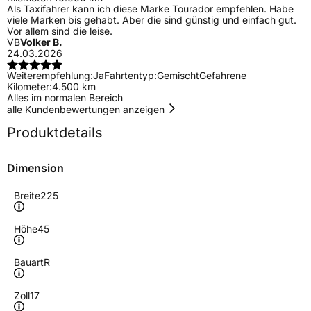
Als Taxifahrer kann ich diese Marke Tourador empfehlen. Habe
viele Marken bis gehabt. Aber die sind günstig und einfach gut.
Vor allem sind die leise.
VB
Volker B.
24.03.2026
Weiterempfehlung:
Ja
Fahrtentyp:
Gemischt
Gefahrene
Kilometer:
4.500 km
Alles im normalen Bereich
alle Kundenbewertungen anzeigen
Produktdetails
Dimension
Breite
225
Höhe
45
Bauart
R
Zoll
17