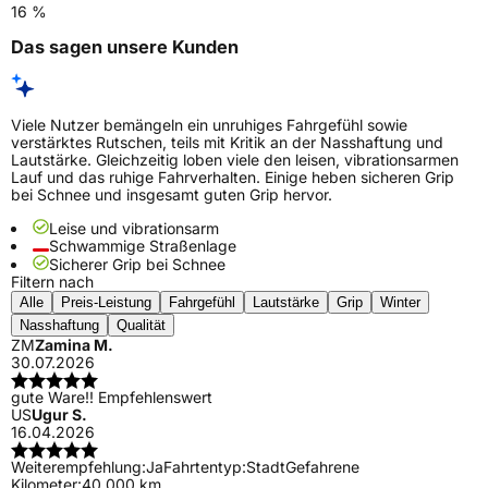
16 %
Das sagen unsere Kunden
Viele Nutzer bemängeln ein unruhiges Fahrgefühl sowie
verstärktes Rutschen, teils mit Kritik an der Nasshaftung und
Lautstärke. Gleichzeitig loben viele den leisen, vibrationsarmen
Lauf und das ruhige Fahrverhalten. Einige heben sicheren Grip
bei Schnee und insgesamt guten Grip hervor.
Leise und vibrationsarm
Schwammige Straßenlage
Sicherer Grip bei Schnee
Filtern nach
Alle
Preis-Leistung
Fahrgefühl
Lautstärke
Grip
Winter
Nasshaftung
Qualität
ZM
Zamina M.
30.07.2026
gute Ware!! Empfehlenswert
US
Ugur S.
16.04.2026
Weiterempfehlung:
Ja
Fahrtentyp:
Stadt
Gefahrene
Kilometer:
40.000 km