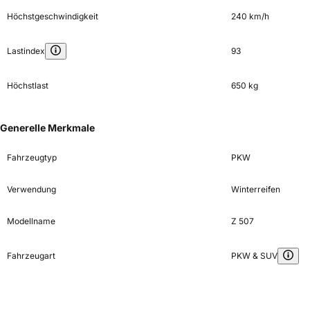
Höchstgeschwindigkeit
240 km/h
Lastindex
93
Höchstlast
650 kg
Generelle Merkmale
Fahrzeugtyp
PKW
Verwendung
Winterreifen
Modellname
Z 507
Fahrzeugart
PKW & SUV