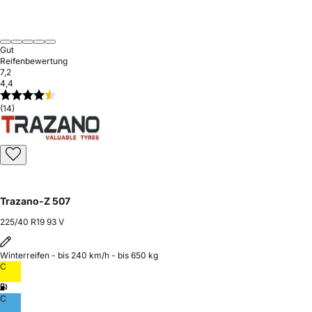
Gut
Reifenbewertung
7,2
4,4
(14)
Trazano-Z 507
225/40 R19 93 V
Winterreifen - bis 240 km/h - bis 650 kg
C
C