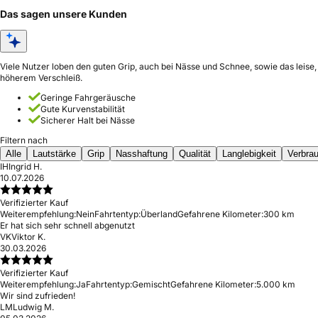
Das sagen unsere Kunden
Viele Nutzer loben den guten Grip, auch bei Nässe und Schnee, sowie das leise
höherem Verschleiß.
Geringe Fahrgeräusche
Gute Kurvenstabilität
Sicherer Halt bei Nässe
Filtern nach
Alle
Lautstärke
Grip
Nasshaftung
Qualität
Langlebigkeit
Verbra
IH
Ingrid H.
10.07.2026
Verifizierter Kauf
Weiterempfehlung:
Nein
Fahrtentyp:
Überland
Gefahrene Kilometer:
300 km
Er hat sich sehr schnell abgenutzt
VK
Viktor K.
30.03.2026
Verifizierter Kauf
Weiterempfehlung:
Ja
Fahrtentyp:
Gemischt
Gefahrene Kilometer:
5.000 km
Wir sind zufrieden!
LM
Ludwig M.