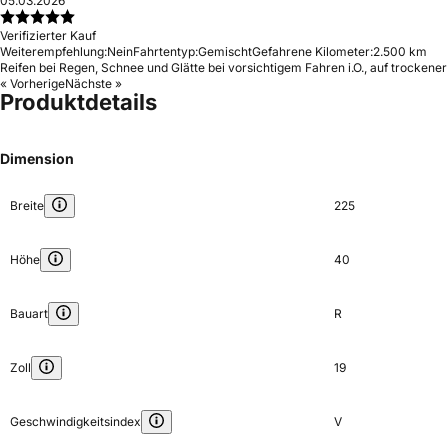
05.03.2026
Verifizierter Kauf
Weiterempfehlung:
Nein
Fahrtentyp:
Gemischt
Gefahrene Kilometer:
2.500 km
Reifen bei Regen, Schnee und Glätte bei vorsichtigem Fahren i.O., auf trockener
« Vorherige
Nächste »
Produktdetails
Dimension
Breite
225
Höhe
40
Bauart
R
Zoll
19
Geschwindigkeitsindex
V