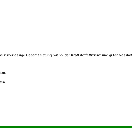
e zuverlässige Gesamtleistung mit solider Kraftstoffeffizienz und guter Nassh
ten.
ten.