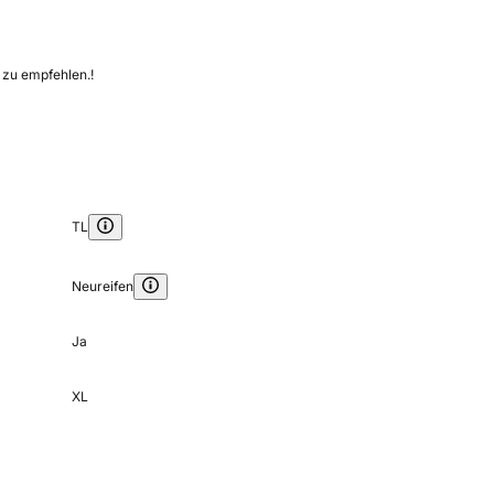
 zu empfehlen.!
TL
Neureifen
Ja
XL