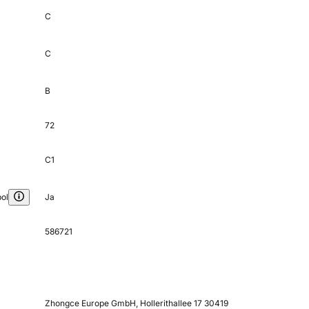
C
C
B
72
C1
ol
Ja
586721
Zhongce Europe GmbH, Hollerithallee 17 30419