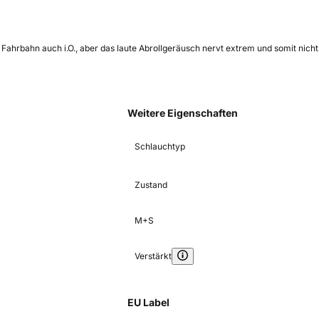
 Fahrbahn auch i.O., aber das laute Abrollgeräusch nervt extrem und somit nicht
Weitere Eigenschaften
Schlauchtyp
Zustand
M+S
Verstärkt
EU Label