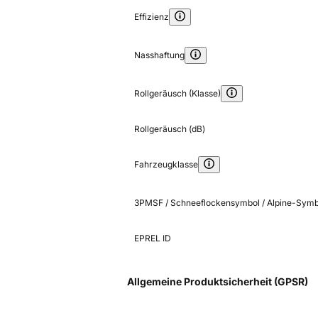
Effizienz
Nasshaftung
Rollgeräusch (Klasse)
Rollgeräusch (dB)
Fahrzeugklasse
3PMSF / Schneeflockensymbol / Alpine-Symb
EPREL ID
Allgemeine Produktsicherheit (GPSR)