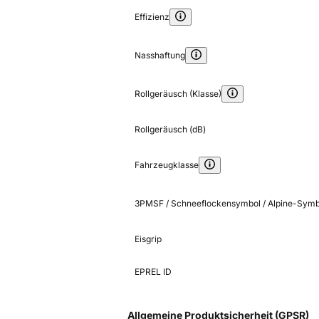
Effizienz
Nasshaftung
Rollgeräusch (Klasse)
Rollgeräusch (dB)
Fahrzeugklasse
3PMSF / Schneeflockensymbol / Alpine-Symb
Eisgrip
EPREL ID
Allgemeine Produktsicherheit (GPSR)