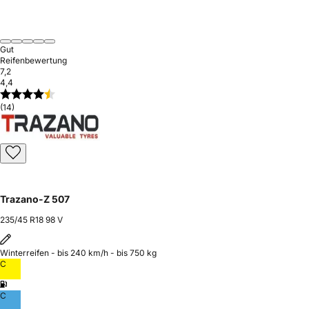
Gut
Reifenbewertung
7,2
4,4
(14)
Trazano-Z 507
235/45 R18 98 V
Winterreifen - bis 240 km/h - bis 750 kg
C
C