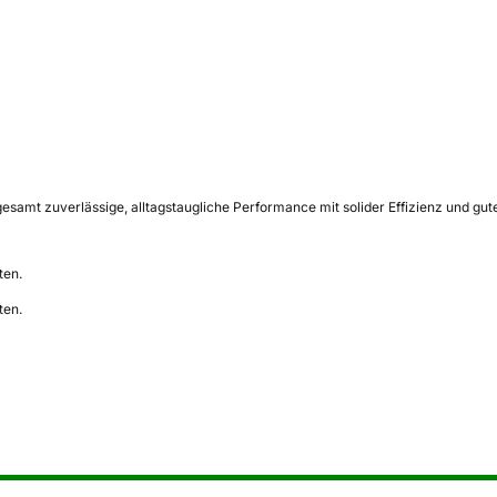
esamt zuverlässige, alltagstaugliche Performance mit solider Effizienz und gu
ten.
ten.