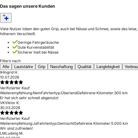
Das sagen unsere Kunden
Viele Nutzer loben den guten Grip, auch bei Nässe und Schnee, sowie das leise
höherem Verschleiß.
Geringe Fahrgeräusche
Gute Kurvenstabilität
Sicherer Halt bei Nässe
Filtern nach
Alle
Lautstärke
Grip
Nasshaftung
Qualität
Langlebigkeit
Verbra
IH
Ingrid H.
10.07.2026
Verifizierter Kauf
Weiterempfehlung:
Nein
Fahrtentyp:
Überland
Gefahrene Kilometer:
300 km
Er hat sich sehr schnell abgenutzt
VK
Viktor K.
30.03.2026
Verifizierter Kauf
Weiterempfehlung:
Ja
Fahrtentyp:
Gemischt
Gefahrene Kilometer:
5.000 km
Wir sind zufrieden!
LM
Ludwig M.