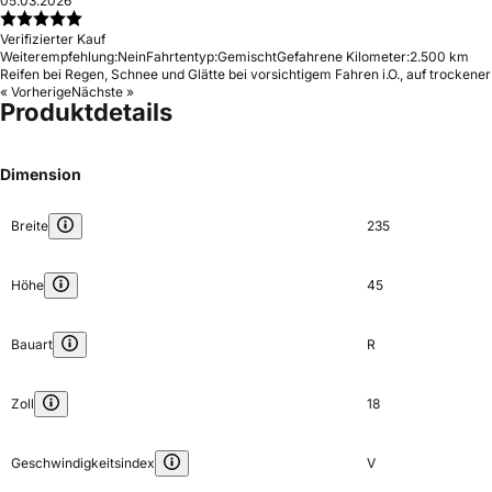
05.03.2026
Verifizierter Kauf
Weiterempfehlung:
Nein
Fahrtentyp:
Gemischt
Gefahrene Kilometer:
2.500 km
Reifen bei Regen, Schnee und Glätte bei vorsichtigem Fahren i.O., auf trockener
« Vorherige
Nächste »
Produktdetails
Dimension
Breite
235
Höhe
45
Bauart
R
Zoll
18
Geschwindigkeitsindex
V