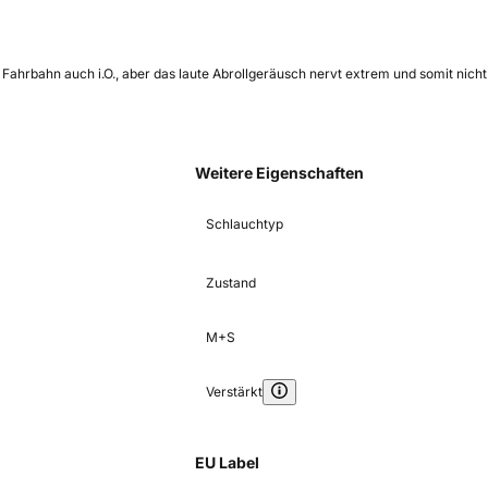
 Fahrbahn auch i.O., aber das laute Abrollgeräusch nervt extrem und somit nicht
Weitere Eigenschaften
Schlauchtyp
Zustand
M+S
Verstärkt
EU Label