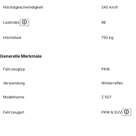
Höchstgeschwindigkeit
240 km/h
Lastindex
98
Höchstlast
750 kg
Generelle Merkmale
Fahrzeugtyp
PKW
Verwendung
Winterreifen
Modellname
Z 507
Fahrzeugart
PKW & SUV