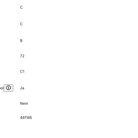
C
C
B
72
C1
ol
Ja
Nein
461165