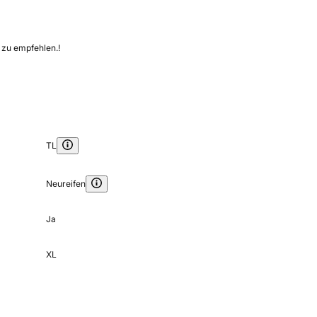
 zu empfehlen.!
TL
Neureifen
Ja
XL