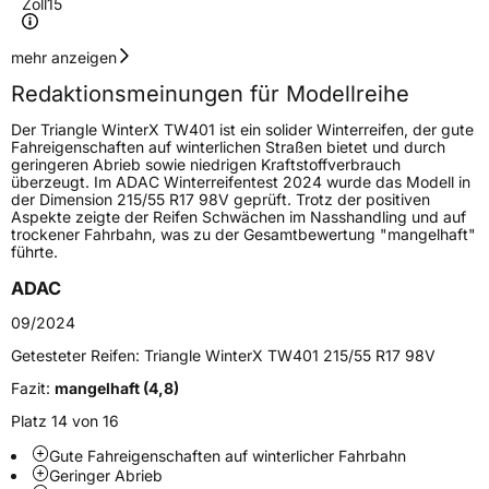
Zoll
15
Geschwindigkeitsindex
H
mehr anzeigen
Redaktionsmeinungen für Modellreihe
Höchstgeschwindigkeit
210 km/h
Der Triangle WinterX TW401 ist ein solider Winterreifen, der gute
Lastindex
88
Fahreigenschaften auf winterlichen Straßen bietet und durch
geringeren Abrieb sowie niedrigen Kraftstoffverbrauch
überzeugt. Im ADAC Winterreifentest 2024 wurde das Modell in
Höchstlast
560 kg
der Dimension 215/55 R17 98V geprüft. Trotz der positiven
Aspekte zeigte der Reifen Schwächen im Nasshandling und auf
Gewicht (in kg)
8,82 kg
trockener Fahrbahn, was zu der Gesamtbewertung "mangelhaft"
führte.
Generelle Merkmale
ADAC
Fahrzeugtyp
PKW
09/2024
Verwendung
Winterreifen
Getesteter Reifen:
Triangle WinterX TW401 215/55 R17 98V
Modellname
WinterX TW401
Fazit:
mangelhaft (4,8)
Fahrzeugart
PKW & SUV
Platz 14 von 16
Gute Fahreigenschaften auf winterlicher Fahrbahn
Geringer Abrieb
Weitere Eigenschaften