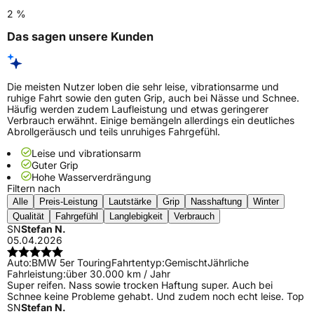
2 %
Das sagen unsere Kunden
Die meisten Nutzer loben die sehr leise, vibrationsarme und
ruhige Fahrt sowie den guten Grip, auch bei Nässe und Schnee.
Häufig werden zudem Laufleistung und etwas geringerer
Verbrauch erwähnt. Einige bemängeln allerdings ein deutliches
Abrollgeräusch und teils unruhiges Fahrgefühl.
Leise und vibrationsarm
Guter Grip
Hohe Wasserverdrängung
Filtern nach
Alle
Preis-Leistung
Lautstärke
Grip
Nasshaftung
Winter
Qualität
Fahrgefühl
Langlebigkeit
Verbrauch
SN
Stefan N.
05.04.2026
Auto:
BMW 5er Touring
Fahrtentyp:
Gemischt
Jährliche
Fahrleistung:
über 30.000 km / Jahr
Super reifen. Nass sowie trocken Haftung super. Auch bei
Schnee keine Probleme gehabt. Und zudem noch echt leise. Top
SN
Stefan N.