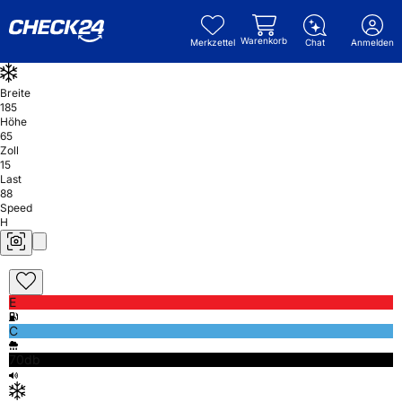
Warenkorb
Merkzettel
Chat
Anmelden
Breite
185
Höhe
65
Zoll
15
Last
88
Speed
H
E
C
70db