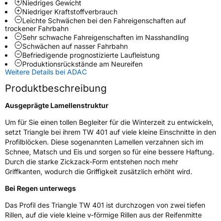
Niedriges Gewicht
Niedriger Kraftstoffverbrauch
Schlauchtyp
TL
Leichte Schwächen bei den Fahreigenschaften auf
trockener Fahrbahn
Sehr schwache Fahreigenschaften im Nasshandling
Zustand
Neureifen
Schwächen auf nasser Fahrbahn
Befriedigende prognostizierte Laufleistung
M+S
Ja
Produktionsrückstände am Neureifen
Weitere Details bei ADAC
EU Label
Produktbeschreibung
Effizienz
E
Ausgeprägte Lamellenstruktur
Um für Sie einen tollen Begleiter für die Winterzeit zu entwickeln,
Nasshaftung
C
setzt Triangle bei ihrem TW 401 auf viele kleine Einschnitte in den
Profilblöcken. Diese sogenannten Lamellen verzahnen sich im
Rollgeräusch (Klasse)
B
Schnee, Matsch und Eis und sorgen so für eine bessere Haftung.
Durch die starke Zickzack-Form entstehen noch mehr
Griffkanten, wodurch die Griffigkeit zusätzlich erhöht wird.
Rollgeräusch (dB)
70
Fahrzeugklasse
C1
Bei Regen unterwegs
Das Profil des Triangle TW 401 ist durchzogen von zwei tiefen
3PMSF / Schneeflockensymbol / Alpine-Symbol
Ja
Rillen, auf die viele kleine v-förmige Rillen aus der Reifenmitte