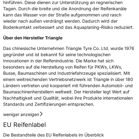
hinführen. Diese dienen zur Unterstützung an regnerischen
Tagen. Durch die breite und die Anordnung der Reifenkanäle
Eisgrip
Nein
kann das Wasser von der Straße aufgenommen und rasch
EPREL ID
539215
wieder nach außen verdrängt werden. Dadurch wird der
Bodenkontakt verbessert und das Aquaplaning-Risiko reduziert.
Allgemeine Produktsicherheit (GPSR)
Über den Hersteller Triangle
Herstellerkontakt
Triangle Tyre Co. LTD, Via Mauro Macchi 27
Das chinesische Unternehmen Triangle Tyre Co. Ltd. wurde 1976
20124 Milan Italien,
mirco.spiniella@triangle.com.cn
gegründet und ist bekannt für seine technologischen
Innovationen in der Reifenindustrie. Die Marke hat sich
besonders auf die Herstellung von Reifen für PKWs, LKWs,
Busse, Baumaschinen und Industriefahrzeuge spezialisiert. Mit
einem weitreichenden Vertriebsnetzwerk ist Triangle in über 180
Ländern vertreten und kooperiert mit führenden Automobil- und
Baumaschinenherstellern weltweit. Der Hersteller legt Wert auf
Nachhaltigkeit und Qualität, wobei ihre Produkte internationalen
Standards und Zertifizierungen entsprechen.
weniger anzeigen
EU Reifenlabel
Die Bestandteile des EU Reifenlabels im Überblick