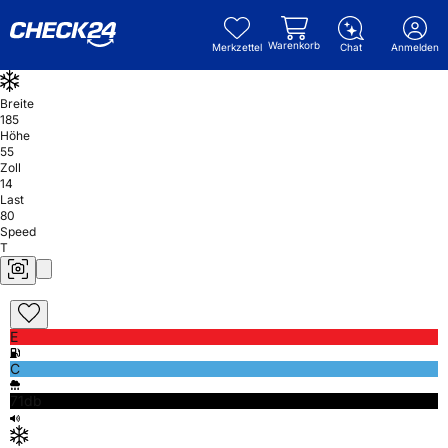
Warenkorb
Merkzettel
Chat
Anmelden
Breite
185
Höhe
55
Zoll
14
Last
80
Speed
T
E
C
71db