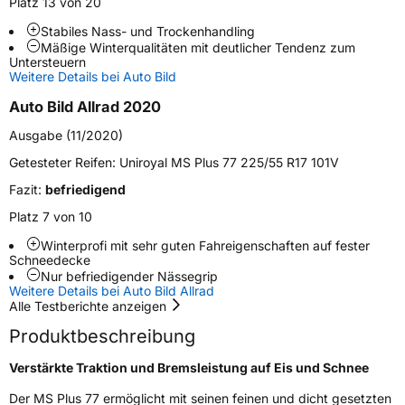
Platz 13 von 20
Fahrzeugart
PKW & SUV
Stabiles Nass- und Trockenhandling
Mäßige Winterqualitäten mit deutlicher Tendenz zum
Untersteuern
Weitere Eigenschaften
Weitere Details bei Auto Bild
Schlauchtyp
TL
Auto Bild Allrad 2020
Ausgabe (11/2020)
Zustand
Neureifen
Getesteter Reifen:
Uniroyal MS Plus 77 225/55 R17 101V
M+S
Ja
Fazit:
befriedigend
Platz 7 von 10
EU Label
Winterprofi mit sehr guten Fahreigenschaften auf fester
Schneedecke
Effizienz
E
Nur befriedigender Nässegrip
Weitere Details bei Auto Bild Allrad
Nasshaftung
C
Alle Testberichte anzeigen
Produktbeschreibung
Rollgeräusch (Klasse)
B
Verstärkte Traktion und Bremsleistung auf Eis und Schnee
Rollgeräusch (dB)
71
Der MS Plus 77 ermöglicht mit seinen feinen und dicht gesetzten