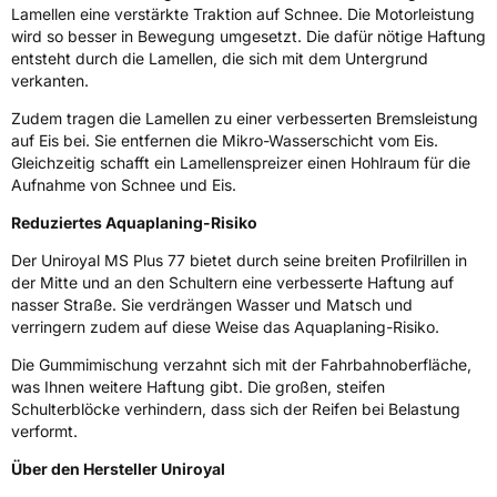
Lamellen eine verstärkte Traktion auf Schnee. Die Motorleistung
Fahrzeugklasse
C1
wird so besser in Bewegung umgesetzt. Die dafür nötige Haftung
entsteht durch die Lamellen, die sich mit dem Untergrund
3PMSF / Schneeflockensymbol / Alpine-Symbol
Ja
verkanten.
Zudem tragen die Lamellen zu einer verbesserten Bremsleistung
Eisgrip
Nein
auf Eis bei. Sie entfernen die Mikro-Wasserschicht vom Eis.
EPREL ID
505680
Gleichzeitig schafft ein Lamellenspreizer einen Hohlraum für die
Aufnahme von Schnee und Eis.
Allgemeine Produktsicherheit (GPSR)
Reduziertes Aquaplaning-Risiko
Herstellerkontakt
Continental Reifen Deutschland GmbH,
Der Uniroyal MS Plus 77 bietet durch seine breiten Profilrillen in
Continental-Plaza 1 30175 Hannover
Deutschland,
der Mitte und an den Schultern eine verbesserte Haftung auf
customerservice_tires@conti.de
nasser Straße. Sie verdrängen Wasser und Matsch und
verringern zudem auf diese Weise das Aquaplaning-Risiko.
Die Gummimischung verzahnt sich mit der Fahrbahnoberfläche,
was Ihnen weitere Haftung gibt. Die großen, steifen
Schulterblöcke verhindern, dass sich der Reifen bei Belastung
verformt.
Über den Hersteller Uniroyal