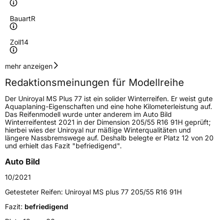
Bauart
R
Zoll
14
Geschwindigkeitsindex
T
mehr anzeigen
Redaktionsmeinungen für Modellreihe
Höchstgeschwindigkeit
190 km/h
Der Uniroyal MS Plus 77 ist ein solider Winterreifen. Er weist gute
Lastindex
80
Aquaplaning-Eigenschaften und eine hohe Kilometerleistung auf.
Das Reifenmodell wurde unter anderem im Auto Bild
Winterreifentest 2021 in der Dimension 205/55 R16 91H geprüft;
Höchstlast
450 kg
hierbei wies der Uniroyal nur mäßige Winterqualitäten und
längere Nassbremswege auf. Deshalb belegte er Platz 12 von 20
Gewicht (in kg)
6,77 kg
und erhielt das Fazit "befriedigend".
Auto Bild
Generelle Merkmale
10/2021
Fahrzeugtyp
PKW
Getesteter Reifen:
Uniroyal MS plus 77 205/55 R16 91H
Verwendung
Winterreifen
Fazit:
befriedigend
Modellname
Ms Plus 77