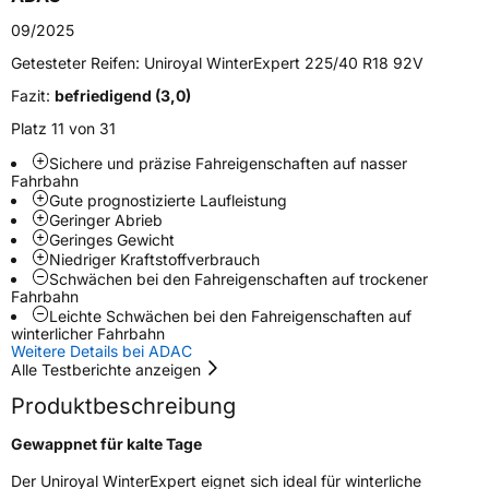
Schlauchtyp
TL
09/2025
Zustand
Neureifen
Getesteter Reifen:
Uniroyal WinterExpert 225/40 R18 92V
Fazit:
befriedigend (3,0)
M+S
Ja
Platz 11 von 31
EU Label
Sichere und präzise Fahreigenschaften auf nasser
Fahrbahn
Effizienz
D
Gute prognostizierte Laufleistung
Geringer Abrieb
Geringes Gewicht
Nasshaftung
C
Niedriger Kraftstoffverbrauch
Schwächen bei den Fahreigenschaften auf trockener
Fahrbahn
Rollgeräusch (Klasse)
B
Leichte Schwächen bei den Fahreigenschaften auf
winterlicher Fahrbahn
Weitere Details bei ADAC
Rollgeräusch (dB)
72
Alle Testberichte anzeigen
Fahrzeugklasse
C1
Produktbeschreibung
3PMSF / Schneeflockensymbol / Alpine-Symbol
Ja
Gewappnet für kalte Tage
Der Uniroyal WinterExpert eignet sich ideal für winterliche