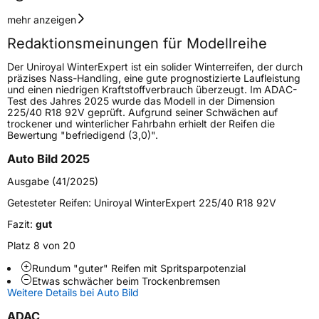
Geschwindigkeitsindex
H
mehr anzeigen
Redaktionsmeinungen für Modellreihe
Höchstgeschwindigkeit
210 km/h
Der Uniroyal WinterExpert ist ein solider Winterreifen, der durch
Lastindex
85
präzises Nass-Handling, eine gute prognostizierte Laufleistung
und einen niedrigen Kraftstoffverbrauch überzeugt. Im ADAC-
Test des Jahres 2025 wurde das Modell in der Dimension
Höchstlast
515 kg
225/40 R18 92V geprüft. Aufgrund seiner Schwächen auf
trockener und winterlicher Fahrbahn erhielt der Reifen die
Gewicht (in kg)
7,61 kg
Bewertung "befriedigend (3,0)".
Auto Bild 2025
Generelle Merkmale
Ausgabe (41/2025)
Fahrzeugtyp
PKW
Getesteter Reifen:
Uniroyal WinterExpert 225/40 R18 92V
Verwendung
Winterreifen
Fazit:
gut
Modellname
WinterExpert
Platz 8 von 20
Fahrzeugart
PKW & SUV
Rundum "guter" Reifen mit Spritsparpotenzial
Etwas schwächer beim Trockenbremsen
Weitere Details bei Auto Bild
Weitere Eigenschaften
ADAC