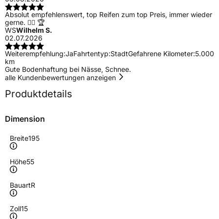
Absolut empfehlenswert, top Reifen zum top Preis, immer wieder
gerne. 👍🏻 🏆
WS
Wilhelm S.
02.07.2026
Weiterempfehlung:
Ja
Fahrtentyp:
Stadt
Gefahrene Kilometer:
5.000
km
Gute Bodenhaftung bei Nässe, Schnee.
alle Kundenbewertungen anzeigen
Produktdetails
Dimension
Breite
195
Höhe
55
Bauart
R
Zoll
15