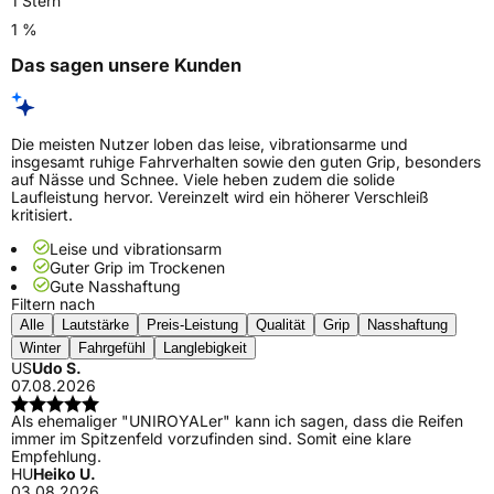
1 Stern
1 %
Das sagen unsere Kunden
Die meisten Nutzer loben das leise, vibrationsarme und
insgesamt ruhige Fahrverhalten sowie den guten Grip, besonders
auf Nässe und Schnee. Viele heben zudem die solide
Laufleistung hervor. Vereinzelt wird ein höherer Verschleiß
kritisiert.
Leise und vibrationsarm
Guter Grip im Trockenen
Gute Nasshaftung
Filtern nach
Alle
Lautstärke
Preis-Leistung
Qualität
Grip
Nasshaftung
Winter
Fahrgefühl
Langlebigkeit
US
Udo S.
07.08.2026
Als ehemaliger "UNIROYALer" kann ich sagen, dass die Reifen
immer im Spitzenfeld vorzufinden sind. Somit eine klare
Empfehlung.
HU
Heiko U.
03.08.2026