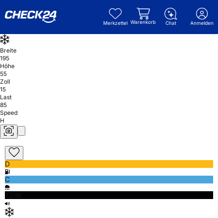
Warenkorb
Merkzettel
Chat
Anmelden
Breite
195
Höhe
55
Zoll
15
Last
85
Speed
H
D
C
72db