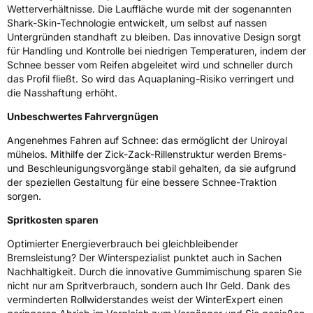
Eisgrip
Nein
Wetterverhältnisse. Die Lauffläche wurde mit der sogenannten
Shark-Skin-Technologie entwickelt, um selbst auf nassen
EPREL ID
490841
Untergründen standhaft zu bleiben. Das innovative Design sorgt
für Handling und Kontrolle bei niedrigen Temperaturen, indem der
Allgemeine Produktsicherheit (GPSR)
Schnee besser vom Reifen abgeleitet wird und schneller durch
das Profil fließt. So wird das Aquaplaning-Risiko verringert und
Herstellerkontakt
Continental Reifen Deutschland GmbH,
Continental-Plaza 1 30175 Hannover
die Nasshaftung erhöht.
Deutschland,
customerservice_tires@conti.de
Unbeschwertes Fahrvergnügen
Angenehmes Fahren auf Schnee: das ermöglicht der Uniroyal
mühelos. Mithilfe der Zick-Zack-Rillenstruktur werden Brems-
und Beschleunigungsvorgänge stabil gehalten, da sie aufgrund
der speziellen Gestaltung für eine bessere Schnee-Traktion
sorgen.
Spritkosten sparen
Optimierter Energieverbrauch bei gleichbleibender
Bremsleistung? Der Winterspezialist punktet auch in Sachen
Nachhaltigkeit. Durch die innovative Gummimischung sparen Sie
nicht nur am Spritverbrauch, sondern auch Ihr Geld. Dank des
verminderten Rollwiderstandes weist der WinterExpert einen