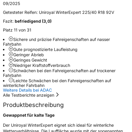
09/2025
Zustand
Neureifen
Getesteter Reifen:
Uniroyal WinterExpert 225/40 R18 92V
Fazit:
befriedigend (3,0)
M+S
Ja
Platz 11 von 31
Verstärkt
XL
Sichere und präzise Fahreigenschaften auf nasser
Fahrbahn
Felgenschutz
FR
Gute prognostizierte Laufleistung
Geringer Abrieb
Geringes Gewicht
EU Label
Niedriger Kraftstoffverbrauch
Schwächen bei den Fahreigenschaften auf trockener
Fahrbahn
Effizienz
C
Leichte Schwächen bei den Fahreigenschaften auf
winterlicher Fahrbahn
Weitere Details bei ADAC
Nasshaftung
C
Alle Testberichte anzeigen
Produktbeschreibung
Rollgeräusch (Klasse)
B
Gewappnet für kalte Tage
Rollgeräusch (dB)
72
Der Uniroyal WinterExpert eignet sich ideal für winterliche
Fahrzeugklasse
C1
Wetterverhältnisse. Die Lauffläche wurde mit der sogenannten