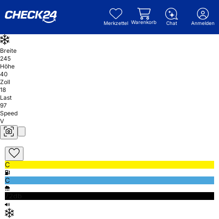
Warenkorb
Merkzettel
Chat
Anmelden
Breite
245
Höhe
40
Zoll
18
Last
97
Speed
V
C
C
72db