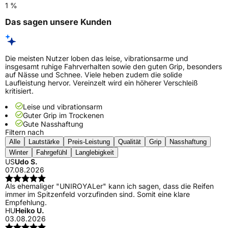
1 %
Das sagen unsere Kunden
Die meisten Nutzer loben das leise, vibrationsarme und
insgesamt ruhige Fahrverhalten sowie den guten Grip, besonders
auf Nässe und Schnee. Viele heben zudem die solide
Laufleistung hervor. Vereinzelt wird ein höherer Verschleiß
kritisiert.
Leise und vibrationsarm
Guter Grip im Trockenen
Gute Nasshaftung
Filtern nach
Alle
Lautstärke
Preis-Leistung
Qualität
Grip
Nasshaftung
Winter
Fahrgefühl
Langlebigkeit
US
Udo S.
07.08.2026
Als ehemaliger "UNIROYALer" kann ich sagen, dass die Reifen
immer im Spitzenfeld vorzufinden sind. Somit eine klare
Empfehlung.
HU
Heiko U.
03.08.2026