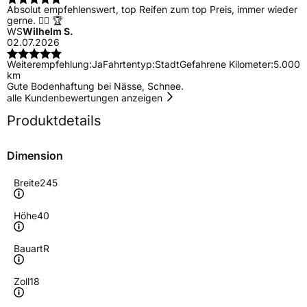
Absolut empfehlenswert, top Reifen zum top Preis, immer wieder
gerne. 👍🏻 🏆
WS
Wilhelm S.
02.07.2026
Weiterempfehlung:
Ja
Fahrtentyp:
Stadt
Gefahrene Kilometer:
5.000
km
Gute Bodenhaftung bei Nässe, Schnee.
alle Kundenbewertungen anzeigen
Produktdetails
Dimension
Breite
245
Höhe
40
Bauart
R
Zoll
18