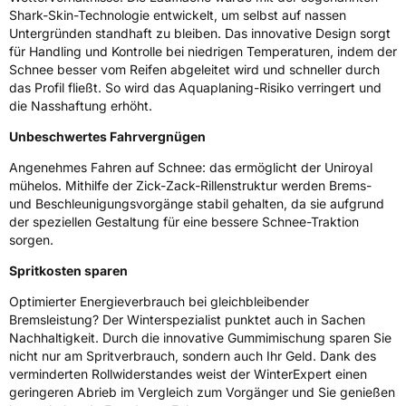
Shark-Skin-Technologie entwickelt, um selbst auf nassen
3PMSF / Schneeflockensymbol / Alpine-Symbol
Ja
Untergründen standhaft zu bleiben. Das innovative Design sorgt
für Handling und Kontrolle bei niedrigen Temperaturen, indem der
Schnee besser vom Reifen abgeleitet wird und schneller durch
Eisgrip
Nein
das Profil fließt. So wird das Aquaplaning-Risiko verringert und
EPREL ID
558353
die Nasshaftung erhöht.
Unbeschwertes Fahrvergnügen
Allgemeine Produktsicherheit (GPSR)
Angenehmes Fahren auf Schnee: das ermöglicht der Uniroyal
Herstellerkontakt
Continental Reifen Deutschland GmbH,
mühelos. Mithilfe der Zick-Zack-Rillenstruktur werden Brems-
Continental-Plaza 1 30175 Hannover
und Beschleunigungsvorgänge stabil gehalten, da sie aufgrund
Deutschland,
customerservice_tires@conti.de
der speziellen Gestaltung für eine bessere Schnee-Traktion
sorgen.
Spritkosten sparen
Optimierter Energieverbrauch bei gleichbleibender
Bremsleistung? Der Winterspezialist punktet auch in Sachen
Nachhaltigkeit. Durch die innovative Gummimischung sparen Sie
nicht nur am Spritverbrauch, sondern auch Ihr Geld. Dank des
verminderten Rollwiderstandes weist der WinterExpert einen
geringeren Abrieb im Vergleich zum Vorgänger und Sie genießen