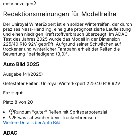
Geschwindigkeitsindex
V
mehr anzeigen
Redaktionsmeinungen für Modellreihe
Höchstgeschwindigkeit
240 km/h
Der Uniroyal WinterExpert ist ein solider Winterreifen, der durch
Lastindex
97
präzises Nass-Handling, eine gute prognostizierte Laufleistung
und einen niedrigen Kraftstoffverbrauch überzeugt. Im ADAC-
Test des Jahres 2025 wurde das Modell in der Dimension
Höchstlast
730 kg
225/40 R18 92V geprüft. Aufgrund seiner Schwächen auf
trockener und winterlicher Fahrbahn erhielt der Reifen die
Gewicht (in kg)
10 kg
Bewertung "befriedigend (3,0)".
Auto Bild 2025
Generelle Merkmale
Ausgabe (41/2025)
Fahrzeugtyp
PKW
Getesteter Reifen:
Uniroyal WinterExpert 225/40 R18 92V
Verwendung
Winterreifen
Fazit:
gut
Modellname
WinterExpert
Platz 8 von 20
Fahrzeugart
PKW & SUV
Rundum "guter" Reifen mit Spritsparpotenzial
Etwas schwächer beim Trockenbremsen
Weitere Details bei Auto Bild
Weitere Eigenschaften
ADAC
Schlauchtyp
TL