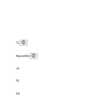
TL
Neureifen
Ja
XL
FR