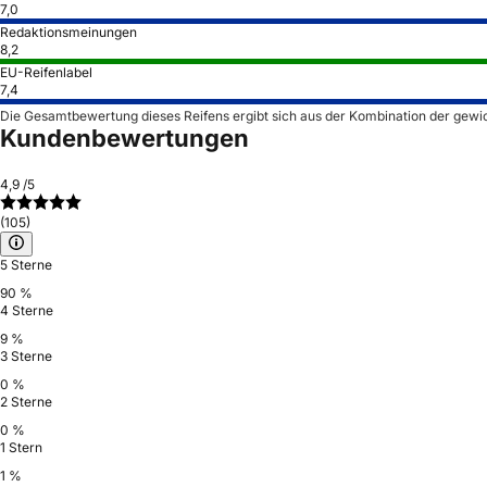
7,0
Redaktionsmeinungen
8,2
EU-Reifenlabel
7,4
Die Gesamtbewertung dieses Reifens ergibt sich aus der Kombination der gewi
Kundenbewertungen
4,9
/5
(105)
5 Sterne
90 %
4 Sterne
9 %
3 Sterne
0 %
2 Sterne
0 %
1 Stern
1 %