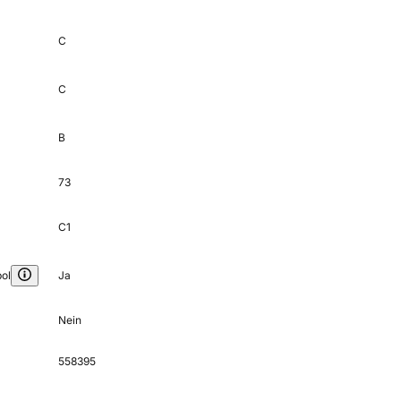
C
C
B
73
C1
ol
Ja
Nein
558395