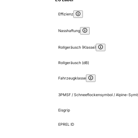
Effizienz
Nasshaftung
Rollgeräusch (Klasse)
Rollgeräusch (dB)
Fahrzeugklasse
3PMSF / Schneeflockensymbol / Alpine-Symb
Eisgrip
EPREL ID