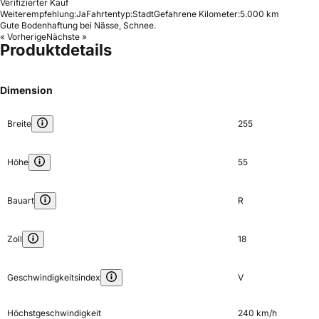
Verifizierter Kauf
Weiterempfehlung:
Ja
Fahrtentyp:
Stadt
Gefahrene Kilometer:
5.000 km
Gute Bodenhaftung bei Nässe, Schnee.
« Vorherige
Nächste »
Produktdetails
Dimension
Breite
255
Höhe
55
Bauart
R
Zoll
18
Geschwindigkeitsindex
V
Höchstgeschwindigkeit
240 km/h