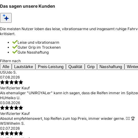
Das sagen unsere Kunden
Die meisten Nutzer loben das leise, vibrationsarme und insgesamt ruhige Fahrv
kritisiert.
Leise und vibrationsarm
Guter Grip im Trockenen
Gute Nasshaftung
Filtern nach
Alle
Lautstärke
Preis-Leistung
Qualität
Grip
Nasshaftung
Winte
US
Udo S.
07.08.2026
Verifizierter Kauf
Als ehemaliger "UNIROYALer" kann ich sagen, dass die Reifen immer im Spitzen
HU
Heiko U.
03.08.2026
Verifizierter Kauf
Absolut empfehlenswert, top Reifen zum top Preis, immer wieder gerne. 👍🏻 🏆
WS
Wilhelm S.
02.07.2026