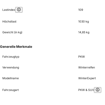
Lastindex
109
Höchstlast
1030 kg
Gewicht (in kg)
14,65 kg
Generelle Merkmale
Fahrzeugtyp
PKW
Verwendung
Winterreifen
Modellname
WinterExpert
Fahrzeugart
PKW & SUV