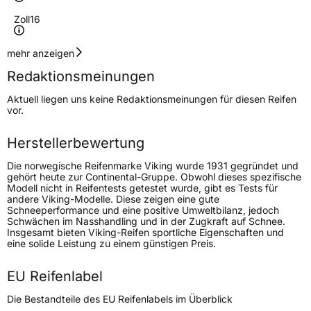
Zoll
16
Geschwindigkeitsindex
H
mehr anzeigen
Redaktionsmeinungen
Höchstgeschwindigkeit
210 km/h
Aktuell liegen uns keine Redaktionsmeinungen für diesen Reifen
Lastindex
95
vor.
Höchstlast
690 kg
Herstellerbewertung
Die norwegische Reifenmarke Viking wurde 1931 gegründet und
Generelle Merkmale
gehört heute zur Continental-Gruppe. Obwohl dieses spezifische
Modell nicht in Reifentests getestet wurde, gibt es Tests für
Fahrzeugtyp
PKW
andere Viking-Modelle. Diese zeigen eine gute
Schneeperformance und eine positive Umweltbilanz, jedoch
Verwendung
Winterreifen
Schwächen im Nasshandling und in der Zugkraft auf Schnee.
Insgesamt bieten Viking-Reifen sportliche Eigenschaften und
Modellname
Wintech Newgen
eine solide Leistung zu einem günstigen Preis.
Fahrzeugart
PKW & SUV
EU Reifenlabel
Weitere Eigenschaften
Die Bestandteile des EU Reifenlabels im Überblick