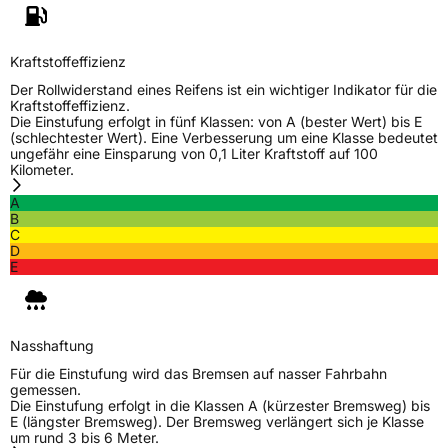
Schlauchtyp
TL
Kraftstoffeffizienz
Zustand
Neureifen
Der Rollwiderstand eines Reifens ist ein wichtiger Indikator für die
Kraftstoffeffizienz.
M+S
Ja
Die Einstufung erfolgt in fünf Klassen: von A (bester Wert) bis E
(schlechtester Wert). Eine Verbesserung um eine Klasse bedeutet
ungefähr eine Einsparung von 0,1 Liter Kraftstoff auf 100
EU Label
Kilometer.
Effizienz
C
A
B
C
Nasshaftung
C
D
E
Rollgeräusch (Klasse)
B
Rollgeräusch (dB)
72
Nasshaftung
Für die Einstufung wird das Bremsen auf nasser Fahrbahn
Fahrzeugklasse
C1
gemessen.
Die Einstufung erfolgt in die Klassen A (kürzester Bremsweg) bis
E (längster Bremsweg). Der Bremsweg verlängert sich je Klasse
3PMSF / Schneeflockensymbol / Alpine-Symbol
Ja
um rund 3 bis 6 Meter.