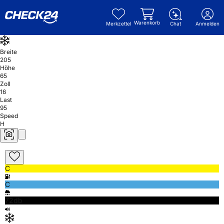
Warenkorb
Merkzettel
Chat
Anmelden
Breite
205
Höhe
65
Zoll
16
Last
95
Speed
H
C
C
72db