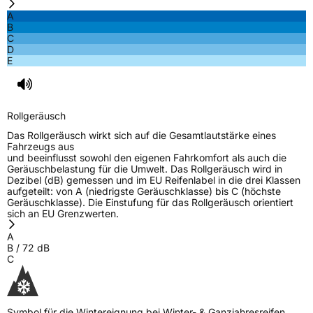
A
Eisgrip
Nein
B
EPREL ID
1841894
C
D
E
Allgemeine Produktsicherheit (GPSR)
Herstellerkontakt
Continental Reifen Deutschland GmbH,
Continental-Plaza 1 30175 Hannover
Rollgeräusch
Deutschland,
customerservice_tires@conti.de
Das Rollgeräusch wirkt sich auf die Gesamtlautstärke eines
Fahrzeugs aus
Verantwortliche
Gallen Liu, www.wanlitire.cn,
und beeinflusst sowohl den eigenen Fahrkomfort als auch die
in der EU
gallenliu@wanlitire.cn, +8613326453066
Geräuschbelastung für die Umwelt. Das Rollgeräusch wird in
Dezibel (dB) gemessen und im EU Reifenlabel in die drei Klassen
aufgeteilt: von A (niedrigste Geräuschklasse) bis C (höchste
Geräuschklasse). Die Einstufung für das Rollgeräusch orientiert
sich an EU Grenzwerten.
A
B
/
72
dB
C
Symbol für die Wintereignung bei Winter- & Ganzjahresreifen