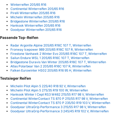
Winterreifen 205/65 R16
Continental Winterreifen 205/65 R16
Pirelli Winterreifen 205/65 R16
Michelin Winterreifen 205/65 R16
Bridgestone Winterreifen 205/65 R16
Hankook Winterreifen 205/65 R16
Goodyear Winterreifen 205/65 R16
Passende Top-Reifen
Radar Argonite Alpine 205/65 R16C 107 T, Winterreifen
Fronway Icepower 989 205/65 R16C 107 R, Winterreifen
Firestone Vanhawk 2 Winter Evo 205/65 R16C 107 T, Winterreifen
Sailun Endure WSL 1 205/65 R16C 107 T, Winterreifen
Bridgestone Duravis Van Winter 205/65 R16C 107 T, Winterreifen
Atlas Polarbear Van 2 205/65 R16C 107 R, Winterreifen
Falken Eurowinter HS02 205/65 R16 95 H, Winterreifen
Testsieger Reifen
Michelin Pilot Alpin 5 225/40 R18 92 V, Winterreifen
Michelin Pilot Alpin 5 275/35 R19 100 W, Winterreifen
Hankook Winter I Cept RS3 W462 215/55 R17 98 V, Winterreifen
Continental WinterContact TS 870 P 215/55 R17 98 V, Winterreifen
Continental WinterContact TS 870 P 235/50 R19 103 V, Winterreifen
Goodyear UltraGrip Performance 3 215/55 R17 98 V, Winterreifen
Goodyear UltraGrip Performance 3 245/45 R19 102 V, Winterreifen