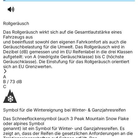
EPREL ID
1426325
Allgemeine Produktsicherheit (GPSR)
Rollgeräusch
Das Rollgeräusch wirkt sich auf die Gesamtlautstärke eines
Herstellerkontakt
Continental Reifen Deutschland GmbH,
Fahrzeugs aus
Continental-Plaza 1 30175 Hannover
und beeinflusst sowohl den eigenen Fahrkomfort als auch die
Deutschland,
Geräuschbelastung für die Umwelt. Das Rollgeräusch wird in
customerservice_tires@conti.de
Dezibel (dB) gemessen und im EU Reifenlabel in die drei Klassen
aufgeteilt: von A (niedrigste Geräuschklasse) bis C (höchste
Verantwortliche
Gallen Liu, www.wanlitire.cn,
Geräuschklasse). Die Einstufung für das Rollgeräusch orientiert
in der EU
gallenliu@wanlitire.cn, +8613326453066
sich an EU Grenzwerten.
A
B
/
73
dB
C
Symbol für die Wintereignung bei Winter- & Ganzjahresreifen
Das Schneeflockensymbol (auch 3 Peak Mountain Snow Flake
oder alpines Symbol
genannt) ist ein Symbol für Winter- und Ganzjahresreifen. Es
zeigt an, dass der Reifen die gesetzlichen Anforderungen an die