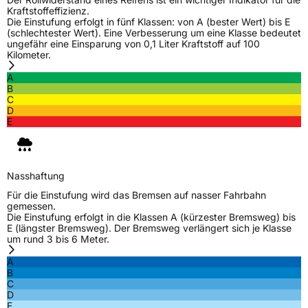
Kraftstoffeffizienz.
M+S
Ja
Die Einstufung erfolgt in fünf Klassen: von A (bester Wert) bis E
(schlechtester Wert). Eine Verbesserung um eine Klasse bedeutet
Verstärkt
XL
ungefähr eine Einsparung von 0,1 Liter Kraftstoff auf 100
Kilometer.
Felgenschutz
FR
A
B
C
D
EU Label
E
Effizienz
C
Nasshaftung
C
Nasshaftung
Für die Einstufung wird das Bremsen auf nasser Fahrbahn
gemessen.
Rollgeräusch (Klasse)
B
Die Einstufung erfolgt in die Klassen A (kürzester Bremsweg) bis
E (längster Bremsweg). Der Bremsweg verlängert sich je Klasse
um rund 3 bis 6 Meter.
Rollgeräusch (dB)
73
A
Fahrzeugklasse
C1
B
C
D
3PMSF / Schneeflockensymbol / Alpine-Symbol
Ja
E