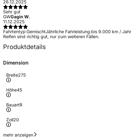
26.12.2025
Sehr gut
GW
Gagin W.
11.12.2025
Fahrtentyp:
Gemischt
Jährliche Fahrleistung:
bis 9.000 km / Jahr
Reifen sind richtig gut, nur zum weiteren Fällen.
Produktdetails
Dimension
Breite
275
Höhe
45
Bauart
R
Zoll
20
Geschwindigkeitsindex
V
mehr anzeigen