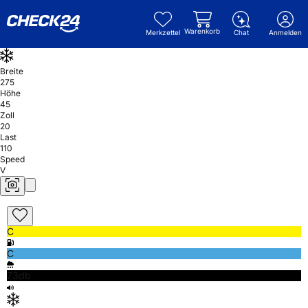
Warenkorb
Merkzettel
Chat
Anmelden
Breite
275
Höhe
45
Zoll
20
Last
110
Speed
V
C
C
73db