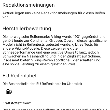
Redaktionsmeinungen
Höchstgeschwindigkeit
240 km/h
Aktuell liegen uns keine Redaktionsmeinungen für diesen Reifen
Lastindex
110
vor.
Höchstlast
1060 kg
Herstellerbewertung
Die norwegische Reifenmarke Viking wurde 1931 gegründet und
Generelle Merkmale
gehört heute zur Continental-Gruppe. Obwohl dieses spezifische
Modell nicht in Reifentests getestet wurde, gibt es Tests für
Fahrzeugtyp
PKW
andere Viking-Modelle. Diese zeigen eine gute
Schneeperformance und eine positive Umweltbilanz, jedoch
Verwendung
Winterreifen
Schwächen im Nasshandling und in der Zugkraft auf Schnee.
Insgesamt bieten Viking-Reifen sportliche Eigenschaften und
Modellname
Wintech Newgen
eine solide Leistung zu einem günstigen Preis.
Fahrzeugart
PKW & SUV
EU Reifenlabel
Weitere Eigenschaften
Die Bestandteile des EU Reifenlabels im Überblick
Schlauchtyp
TL
Kraftstoffeffizienz
Zustand
Neureifen
Der Rollwiderstand eines Reifens ist ein wichtiger Indikator für die