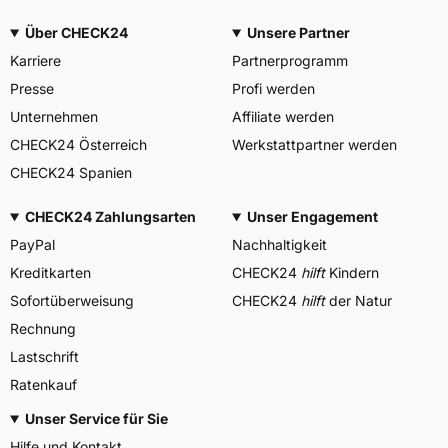
Über CHECK24
Unsere Partner
Karriere
Partnerprogramm
Presse
Profi werden
Unternehmen
Affiliate werden
CHECK24 Österreich
Werkstattpartner werden
CHECK24 Spanien
CHECK24 Zahlungsarten
Unser Engagement
PayPal
Nachhaltigkeit
Kreditkarten
CHECK24
hilft
Kindern
Sofortüberweisung
CHECK24
hilft
der Natur
Rechnung
Lastschrift
Ratenkauf
Unser Service für Sie
Hilfe und Kontakt