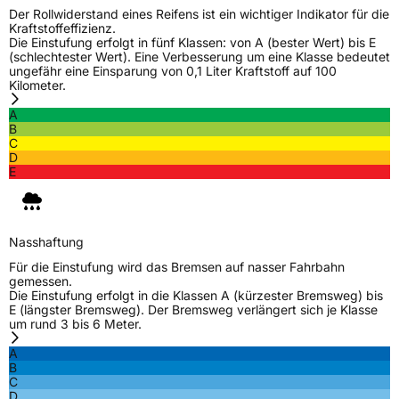
Der Rollwiderstand eines Reifens ist ein wichtiger Indikator für die
Kraftstoffeffizienz.
M+S
Ja
Die Einstufung erfolgt in fünf Klassen: von A (bester Wert) bis E
(schlechtester Wert). Eine Verbesserung um eine Klasse bedeutet
Verstärkt
XL
ungefähr eine Einsparung von 0,1 Liter Kraftstoff auf 100
Kilometer.
A
EU Label
B
C
Effizienz
C
D
E
Nasshaftung
C
Rollgeräusch (Klasse)
B
Nasshaftung
Für die Einstufung wird das Bremsen auf nasser Fahrbahn
gemessen.
Rollgeräusch (dB)
72
Die Einstufung erfolgt in die Klassen A (kürzester Bremsweg) bis
E (längster Bremsweg). Der Bremsweg verlängert sich je Klasse
Fahrzeugklasse
C1
um rund 3 bis 6 Meter.
A
3PMSF / Schneeflockensymbol / Alpine-Symbol
Ja
B
C
D
Eisgrip
Nein