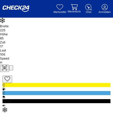
Warenkorb
Merkzettel
Chat
Anmelden
Breite
225
Höhe
65
Zoll
17
Last
106
Speed
H
C
C
72db