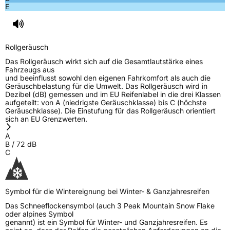
E
EPREL ID
1841912
Allgemeine Produktsicherheit (GPSR)
Rollgeräusch
Herstellerkontakt
Continental Reifen Deutschland GmbH,
Das Rollgeräusch wirkt sich auf die Gesamtlautstärke eines
Continental-Plaza 1 30175 Hannover
Fahrzeugs aus
Deutschland,
und beeinflusst sowohl den eigenen Fahrkomfort als auch die
customerservice_tires@conti.de
Geräuschbelastung für die Umwelt. Das Rollgeräusch wird in
Dezibel (dB) gemessen und im EU Reifenlabel in die drei Klassen
Verantwortliche
Gallen Liu, www.wanlitire.cn,
aufgeteilt: von A (niedrigste Geräuschklasse) bis C (höchste
in der EU
gallenliu@wanlitire.cn, +8613326453066
Geräuschklasse). Die Einstufung für das Rollgeräusch orientiert
sich an EU Grenzwerten.
A
B
/
72
dB
C
Symbol für die Wintereignung bei Winter- & Ganzjahresreifen
Das Schneeflockensymbol (auch 3 Peak Mountain Snow Flake
oder alpines Symbol
genannt) ist ein Symbol für Winter- und Ganzjahresreifen. Es