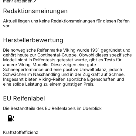
Geschwindigkeitsindex
H
mehr anzeigen
Redaktionsmeinungen
Höchstgeschwindigkeit
210 km/h
Aktuell liegen uns keine Redaktionsmeinungen für diesen Reifen
Lastindex
106
vor.
Höchstlast
950 kg
Herstellerbewertung
Die norwegische Reifenmarke Viking wurde 1931 gegründet und
Generelle Merkmale
gehört heute zur Continental-Gruppe. Obwohl dieses spezifische
Modell nicht in Reifentests getestet wurde, gibt es Tests für
Fahrzeugtyp
PKW
andere Viking-Modelle. Diese zeigen eine gute
Schneeperformance und eine positive Umweltbilanz, jedoch
Verwendung
Winterreifen
Schwächen im Nasshandling und in der Zugkraft auf Schnee.
Insgesamt bieten Viking-Reifen sportliche Eigenschaften und
Modellname
Wintech Newgen
eine solide Leistung zu einem günstigen Preis.
Fahrzeugart
PKW & SUV
EU Reifenlabel
Weitere Eigenschaften
Die Bestandteile des EU Reifenlabels im Überblick
Schlauchtyp
TL
Kraftstoffeffizienz
Zustand
Neureifen