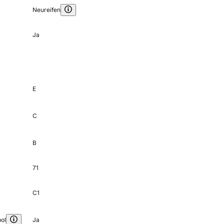
Neureifen
Ja
E
C
B
71
C1
ol
Ja