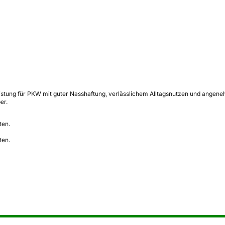
eistung für PKW mit guter Nasshaftung, verlässlichem Alltagsnutzen und angene
er.
ten.
ten.