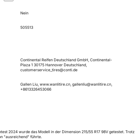
Nein
505513
Continental Reifen Deutschland GmbH, Continental-
Plaza 1 30175 Hannover Deutschland,
customerservice_tires@conti.de
Gallen Liu, www.wanlitire.cn, gallenliu@wanlitire.cn,
+8613326453066
ntest 2024 wurde das Modell in der Dimension 215/55 R17 98V getestet. Trotz
n "ausreichend" führte.