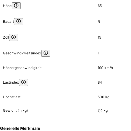
Höhe
65
Bauart
R
Zoll
15
Geschwindigkeitsindex
T
Höchstgeschwindigkeit
190 km/h
Lastindex
84
Höchstlast
500 kg
Gewicht (in kg)
7,4 kg
Generelle Merkmale