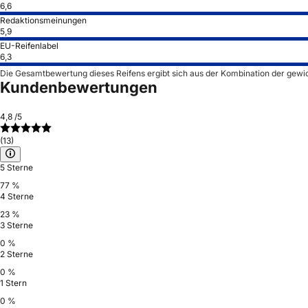
6,6
Redaktionsmeinungen
5,9
EU-Reifenlabel
6,3
Die Gesamtbewertung dieses Reifens ergibt sich aus der Kombination der gewi
Kundenbewertungen
4,8
/5
(13)
5 Sterne
77 %
4 Sterne
23 %
3 Sterne
0 %
2 Sterne
0 %
1 Stern
0 %