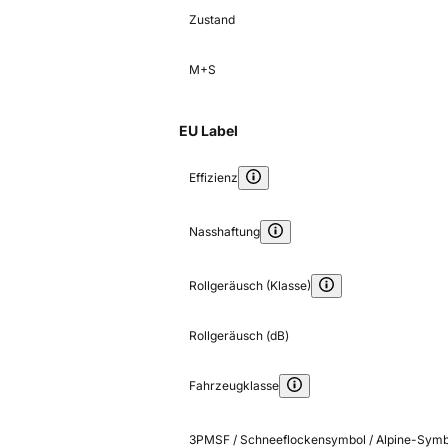
Zustand
M+S
EU Label
Effizienz
Nasshaftung
Rollgeräusch (Klasse)
Rollgeräusch (dB)
Fahrzeugklasse
3PMSF / Schneeflockensymbol / Alpine-Symb