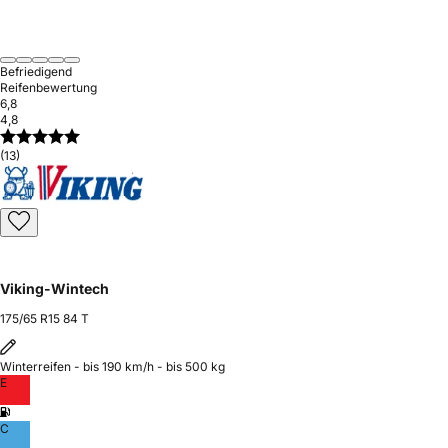
Befriedigend
Reifenbewertung
6,8
4,8
(13)
Viking-Wintech
175/65 R15 84 T
Winterreifen - bis 190 km/h - bis 500 kg
E
C