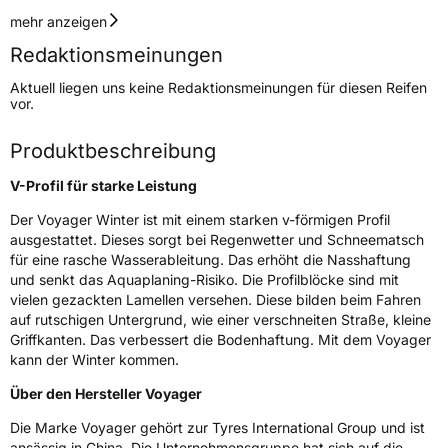
Geschwindigkeitsindex
H
mehr anzeigen
Redaktionsmeinungen
Höchstgeschwindigkeit
210 km/h
Aktuell liegen uns keine Redaktionsmeinungen für diesen Reifen
Lastindex
95
vor.
Höchstlast
690 kg
Produktbeschreibung
V-Profil für starke Leistung
Generelle Merkmale
Der Voyager Winter ist mit einem starken v-förmigen Profil
Fahrzeugtyp
PKW
ausgestattet. Dieses sorgt bei Regenwetter und Schneematsch
Verwendung
Winterreifen
für eine rasche Wasserableitung. Das erhöht die Nasshaftung
und senkt das Aquaplaning-Risiko. Die Profilblöcke sind mit
Modellname
Winter
vielen gezackten Lamellen versehen. Diese bilden beim Fahren
Fahrzeugart
PKW & SUV
auf rutschigen Untergrund, wie einer verschneiten Straße, kleine
Griffkanten. Das verbessert die Bodenhaftung. Mit dem Voyager
kann der Winter kommen.
Weitere Eigenschaften
Über den Hersteller Voyager
Schlauchtyp
TL
Die Marke Voyager gehört zur Tyres International Group und ist
ansässig in China. Die Unternehmensgruppe hat sich auf die