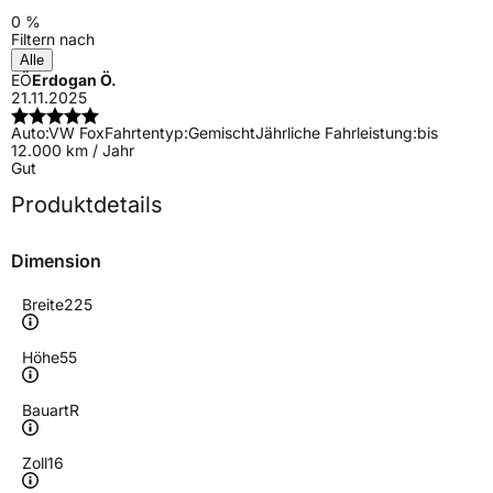
0 %
Filtern nach
Alle
EÖ
Erdogan Ö.
21.11.2025
Auto:
VW Fox
Fahrtentyp:
Gemischt
Jährliche Fahrleistung:
bis
12.000 km / Jahr
Gut
Produktdetails
Dimension
Breite
225
Höhe
55
Bauart
R
Zoll
16