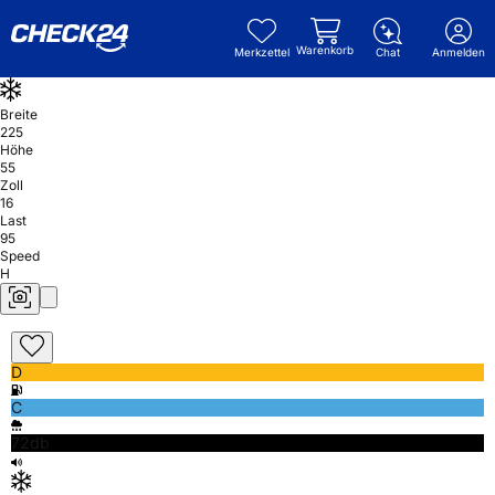
Warenkorb
Merkzettel
Chat
Anmelden
Breite
225
Höhe
55
Zoll
16
Last
95
Speed
H
D
C
72db