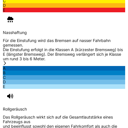
C
Allgemeine Produktsicherheit (GPSR)
D
E
Herstellerkontakt
Goodyear S.A. Innovation Center, Avenue
Gordon Smith 7750 Colmar-Berg Luxemburg,
www.goodyear.eu
Nasshaftung
Für die Einstufung wird das Bremsen auf nasser Fahrbahn
gemessen.
Die Einstufung erfolgt in die Klassen A (kürzester Bremsweg) bis
E (längster Bremsweg). Der Bremsweg verlängert sich je Klasse
um rund 3 bis 6 Meter.
A
B
C
D
E
Rollgeräusch
Das Rollgeräusch wirkt sich auf die Gesamtlautstärke eines
Fahrzeugs aus
und beeinflusst sowohl den eigenen Fahrkomfort als auch die