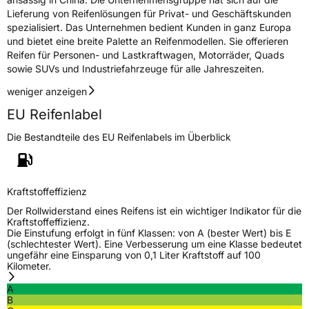
Zustand
Neureifen
Lieferung von Reifenlösungen für Privat- und Geschäftskunden
spezialisiert. Das Unternehmen bedient Kunden in ganz Europa
und bietet eine breite Palette an Reifenmodellen. Sie offerieren
M+S
Ja
Reifen für Personen- und Lastkraftwagen, Motorräder, Quads
sowie SUVs und Industriefahrzeuge für alle Jahreszeiten.
EU Label
weniger anzeigen
Effizienz
D
EU Reifenlabel
Nasshaftung
C
Die Bestandteile des EU Reifenlabels im Überblick
Rollgeräusch (Klasse)
B
Kraftstoffeffizienz
Rollgeräusch (dB)
72
Der Rollwiderstand eines Reifens ist ein wichtiger Indikator für die
Fahrzeugklasse
C1
Kraftstoffeffizienz.
Die Einstufung erfolgt in fünf Klassen: von A (bester Wert) bis E
(schlechtester Wert). Eine Verbesserung um eine Klasse bedeutet
3PMSF / Schneeflockensymbol / Alpine-Symbol
Ja
ungefähr eine Einsparung von 0,1 Liter Kraftstoff auf 100
Kilometer.
EPREL ID
609469
A
B