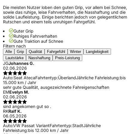
Die meisten Nutzer loben den guten Grip, vor allem bei Schnee,
sowie das ruhige, leise Fahrverhalten, die Nasshaftung und die
solide Laufleistung. Einige berichten jedoch von gelegentlichem
Rutschen und einem teils unruhigen Fahrgefühl.
Guter Grip
Ruhiges Fahrverhalten
Gute Traktion auf Schnee
Filtern nach
Alle
Grip
Qualität
Fahrgefühl
Winter
Langlebigkeit
Lautstärke
Nasshaftung
Preis-Leistung
JG
Johannes G.
02.06.2026
Auto:
Seat Ateca
Fahrtentyp:
Überland
Jährliche Fahrleistung:
bis
15.000 km / Jahr
sehr gute Qualität, ausgezeichnete Fahreigenschaften
EM
Evelyn M.
02.06.2026
sind angekomen gut so .
RK
Ralf K.
06.05.2026
Auto:
VW Passat Variant
Fahrtentyp:
Stadt
Jährliche
Fahrleistung:
bis 12.000 km / Jahr