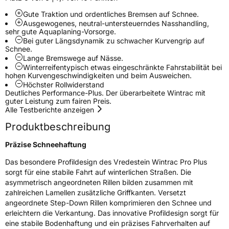
Gute Traktion und ordentliches Bremsen auf Schnee.
Felgenschutz
FP
Ausgewogenes, neutral-untersteuerndes Nasshandling,
sehr gute Aquaplaning-Vorsorge.
Bei guter Längsdynamik zu schwacher Kurvengrip auf
Schnee.
EU Label
Lange Bremswege auf Nässe.
Winterreifentypisch etwas eingeschränkte Fahrstabilität bei
Effizienz
D
hohen Kurvengeschwindigkeiten und beim Ausweichen.
Höchster Rollwiderstand
Deutliches Performance-Plus. Der überarbeitete Wintrac mit
Nasshaftung
B
guter Leistung zum fairen Preis.
Alle Testberichte anzeigen
Rollgeräusch (Klasse)
B
Produktbeschreibung
Präzise Schneehaftung
Rollgeräusch (dB)
70
Fahrzeugklasse
C1
Das besondere Profildesign des Vredestein Wintrac Pro Plus
sorgt für eine stabile Fahrt auf winterlichen Straßen. Die
asymmetrisch angeordneten Rillen bilden zusammen mit
3PMSF / Schneeflockensymbol / Alpine-Symbol
Ja
zahlreichen Lamellen zusätzliche Griffkanten. Versetzt
angeordnete Step-Down Rillen komprimieren den Schnee und
EPREL ID
2249174
erleichtern die Verkantung. Das innovative Profildesign sorgt für
eine stabile Bodenhaftung und ein präzises Fahrverhalten auf