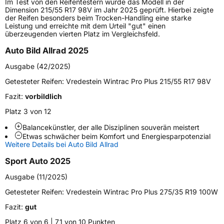
Im Test von den Reifentestern wurde das Modell in der
Höchstlast
580 kg
Dimension 215/55 R17 98V im Jahr 2025 geprüft. Hierbei zeigte
der Reifen besonders beim Trocken-Handling eine starke
Gewicht (in kg)
9,478 kg
Leistung und erreichte mit dem Urteil "gut" einen
überzeugenden vierten Platz im Vergleichsfeld.
Generelle Merkmale
Auto Bild Allrad 2025
Fahrzeugtyp
PKW
Ausgabe (42/2025)
Verwendung
Winterreifen
Getesteter Reifen:
Vredestein Wintrac Pro Plus 215/55 R17 98V
Modellname
Wintrac Pro Plus
Fazit:
vorbildlich
Fahrzeugart
PKW & SUV
Platz 3 von 12
Balancekünstler, der alle Disziplinen souverän meistert
Etwas schwächer beim Komfort und Energiesparpotenzial
Weitere Eigenschaften
Weitere Details bei Auto Bild Allrad
Schlauchtyp
TL
Sport Auto 2025
Ausgabe (11/2025)
Zustand
Neureifen
Getesteter Reifen:
Vredestein Wintrac Pro Plus 275/35 R19 100W
M+S
Ja
Fazit:
gut
Verstärkt
XL
Platz 6 von 6 | 7,1 von 10 Punkten