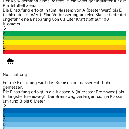
Der Rollwiderstand eines Reifens ist ein wichtiger Indikator für die
Kraftstoffeffizienz.
Die Einstufung erfolgt in fünf Klassen: von A (bester Wert) bis E
(schlechtester Wert). Eine Verbesserung um eine Klasse bedeutet
ungefähr eine Einsparung von 0,1 Liter Kraftstoff auf 100
Kilometer.
A
B
C
D
E
Nasshaftung
Für die Einstufung wird das Bremsen auf nasser Fahrbahn
gemessen.
Die Einstufung erfolgt in die Klassen A (kürzester Bremsweg) bis
E (längster Bremsweg). Der Bremsweg verlängert sich je Klasse
um rund 3 bis 6 Meter.
A
B
C
D
E