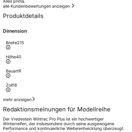
Alles prima.
alle Kundenbewertungen anzeigen
Produktdetails
Dimension
Breite
215
Höhe
40
Bauart
R
Zoll
18
Geschwindigkeitsindex
Y
mehr anzeigen
Redaktionsmeinungen für Modellreihe
Höchstgeschwindigkeit
300 km/h
Der Vredestein Wintrac Pro Plus ist ein hochwertiger
Lastindex
89
Winterreifen, der insbesondere durch seine ausgewogene
Performance und kontinuierliche Weiterentwicklung überzeugt.