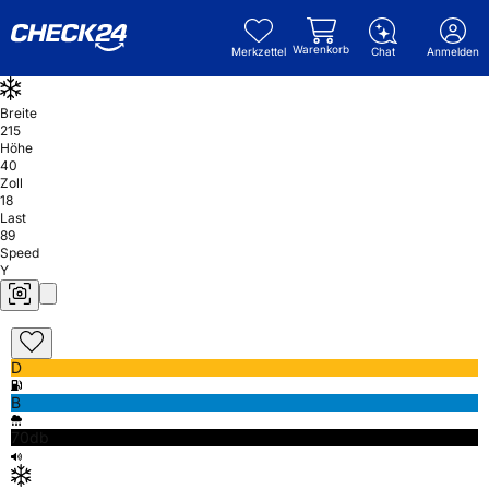
Warenkorb
Merkzettel
Chat
Anmelden
Breite
215
Höhe
40
Zoll
18
Last
89
Speed
Y
D
B
70db