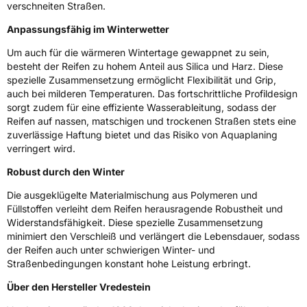
Allgemeine Produktsicherheit (GPSR)
verschneiten Straßen.
Anpassungsfähig im Winterwetter
Herstellerkontakt
Apollo Tyres NL B.V., Ir. E.L.C. Schiffstraat
370 7547 RD Enschede Niederlande,
www.apollotyres.com
Um auch für die wärmeren Wintertage gewappnet zu sein,
besteht der Reifen zu hohem Anteil aus Silica und Harz. Diese
spezielle Zusammensetzung ermöglicht Flexibilität und Grip,
auch bei milderen Temperaturen. Das fortschrittliche Profildesign
sorgt zudem für eine effiziente Wasserableitung, sodass der
Reifen auf nassen, matschigen und trockenen Straßen stets eine
zuverlässige Haftung bietet und das Risiko von Aquaplaning
verringert wird.
Robust durch den Winter
Die ausgeklügelte Materialmischung aus Polymeren und
Füllstoffen verleiht dem Reifen herausragende Robustheit und
Widerstandsfähigkeit. Diese spezielle Zusammensetzung
minimiert den Verschleiß und verlängert die Lebensdauer, sodass
der Reifen auch unter schwierigen Winter- und
Straßenbedingungen konstant hohe Leistung erbringt.
Über den Hersteller Vredestein