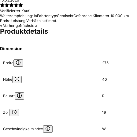
16.03.2026
Verifizierter Kauf
Weiterempfehlung:
Ja
Fahrtentyp:
Gemischt
Gefahrene Kilometer:
10.000 km
Preis-Leistung Verhältnis stimmt.
« Vorherige
Nächste »
Produktdetails
Dimension
Breite
275
Höhe
40
Bauart
R
Zoll
19
Geschwindigkeitsindex
W