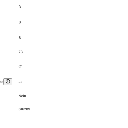
D
B
B
73
C1
ol
Ja
Nein
616289