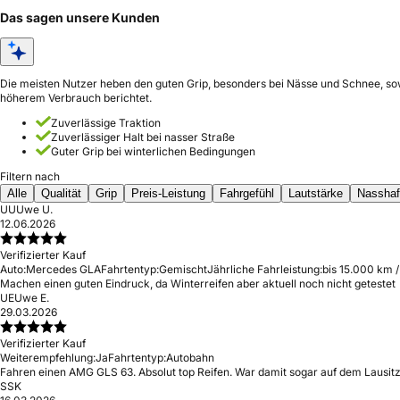
Das sagen unsere Kunden
Die meisten Nutzer heben den guten Grip, besonders bei Nässe und Schnee, sow
höherem Verbrauch berichtet.
Zuverlässige Traktion
Zuverlässiger Halt bei nasser Straße
Guter Grip bei winterlichen Bedingungen
Filtern nach
Alle
Qualität
Grip
Preis-Leistung
Fahrgefühl
Lautstärke
Nasshaf
UU
Uwe U.
12.06.2026
Verifizierter Kauf
Auto:
Mercedes GLA
Fahrtentyp:
Gemischt
Jährliche Fahrleistung:
bis 15.000 km /
Machen einen guten Eindruck, da Winterreifen aber aktuell noch nicht getestet
UE
Uwe E.
29.03.2026
Verifizierter Kauf
Weiterempfehlung:
Ja
Fahrtentyp:
Autobahn
Fahren einen AMG GLS 63. Absolut top Reifen. War damit sogar auf dem Lausitzr
S
SK