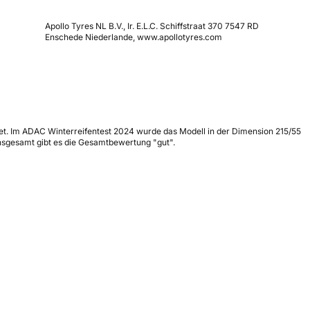
Apollo Tyres NL B.V., Ir. E.L.C. Schiffstraat 370 7547 RD
Enschede Niederlande, www.apollotyres.com
hnet. Im ADAC Winterreifentest 2024 wurde das Modell in der Dimension 215/55
Insgesamt gibt es die Gesamtbewertung "gut".