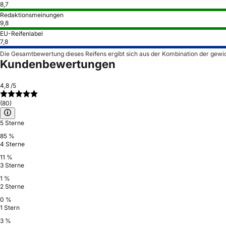
8,7
Redaktionsmeinungen
9,8
EU-Reifenlabel
7,8
Die Gesamtbewertung dieses Reifens ergibt sich aus der Kombination der gewi
Kundenbewertungen
4,8
/5
(80)
5 Sterne
85 %
4 Sterne
11 %
3 Sterne
1 %
2 Sterne
0 %
1 Stern
3 %