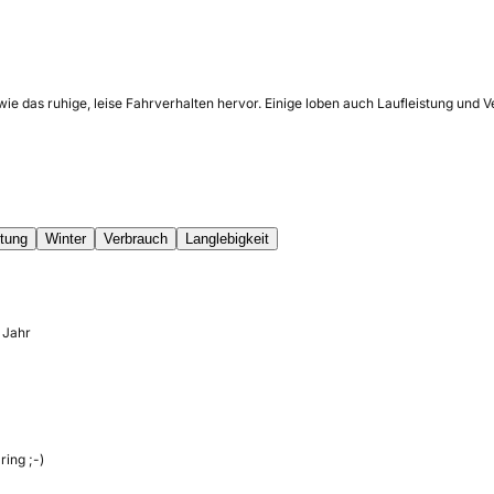
ie das ruhige, leise Fahrverhalten hervor. Einige loben auch Laufleistung und
tung
Winter
Verbrauch
Langlebigkeit
 Jahr
ing ;-)