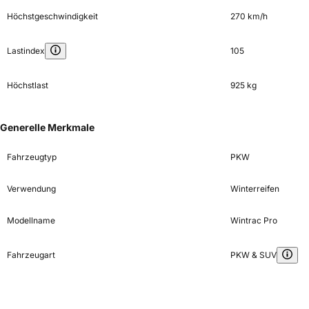
Höchstgeschwindigkeit
270 km/h
Lastindex
105
Höchstlast
925 kg
Generelle Merkmale
Fahrzeugtyp
PKW
Verwendung
Winterreifen
Modellname
Wintrac Pro
Fahrzeugart
PKW & SUV