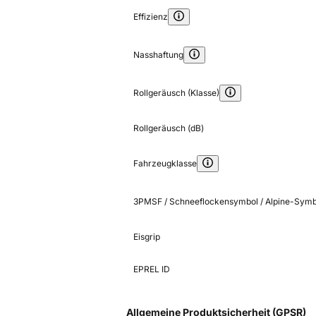
Effizienz
Nasshaftung
Rollgeräusch (Klasse)
Rollgeräusch (dB)
Fahrzeugklasse
3PMSF / Schneeflockensymbol / Alpine-Symb
Eisgrip
EPREL ID
Allgemeine Produktsicherheit (GPSR)