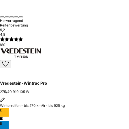
Hervorragend
Reifenbewertung
9,2
4,8
(80)
Vredestein-Wintrac Pro
275/40 R19 105 W
Winterreifen - bis 270 km/h - bis 925 kg
D
B