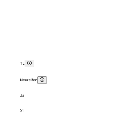
TL
Neureifen
Ja
XL