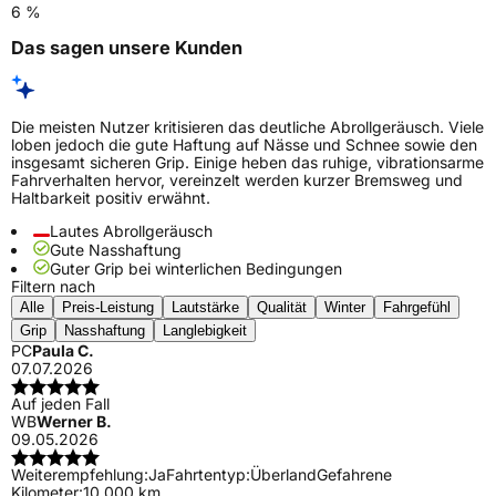
6 %
Das sagen unsere Kunden
Die meisten Nutzer kritisieren das deutliche Abrollgeräusch. Viele
loben jedoch die gute Haftung auf Nässe und Schnee sowie den
insgesamt sicheren Grip. Einige heben das ruhige, vibrationsarme
Fahrverhalten hervor, vereinzelt werden kurzer Bremsweg und
Haltbarkeit positiv erwähnt.
Lautes Abrollgeräusch
Gute Nasshaftung
Guter Grip bei winterlichen Bedingungen
Filtern nach
Alle
Preis-Leistung
Lautstärke
Qualität
Winter
Fahrgefühl
Grip
Nasshaftung
Langlebigkeit
PC
Paula C.
07.07.2026
Auf jeden Fall
WB
Werner B.
09.05.2026
Weiterempfehlung:
Ja
Fahrtentyp:
Überland
Gefahrene
Kilometer:
10.000 km