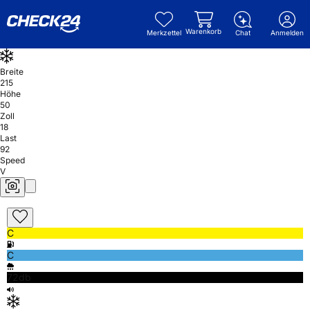
Warenkorb
Merkzettel
Chat
Anmelden
Breite
215
Höhe
50
Zoll
18
Last
92
Speed
V
C
C
72db