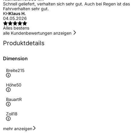
Schnell geliefert, verhalten sich sehr gut. Auch bei Regen ist das
Fahrverhalten sehr gut.
KH
Klaus H.
04.05.2026
Alles bestens
alle Kundenbewertungen anzeigen
Produktdetails
Dimension
Breite
215
Höhe
50
Bauart
R
Zoll
18
Geschwindigkeitsindex
V
mehr anzeigen