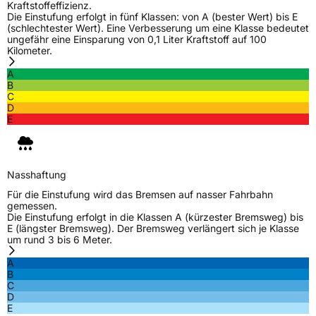
Kraftstoffeffizienz.
Die Einstufung erfolgt in fünf Klassen: von A (bester Wert) bis E
EU Label
(schlechtester Wert). Eine Verbesserung um eine Klasse bedeutet
ungefähr eine Einsparung von 0,1 Liter Kraftstoff auf 100
Kilometer.
Effizienz
C
A
B
Nasshaftung
C
C
D
E
Rollgeräusch (Klasse)
B
Rollgeräusch (dB)
72
Fahrzeugklasse
C1
Nasshaftung
Für die Einstufung wird das Bremsen auf nasser Fahrbahn
gemessen.
3PMSF / Schneeflockensymbol / Alpine-Symbol
Ja
Die Einstufung erfolgt in die Klassen A (kürzester Bremsweg) bis
E (längster Bremsweg). Der Bremsweg verlängert sich je Klasse
um rund 3 bis 6 Meter.
EPREL ID
1365114
A
Allgemeine Produktsicherheit (GPSR)
B
C
D
Herstellerkontakt
Zhongce Europe GmbH, Hollerithallee 17
E
30419 Hannover Nordrhein-Westfalen