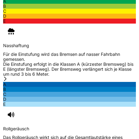
A
Schlauchtyp
TL
B
C
D
Zustand
Neureifen
E
M+S
Ja
Verstärkt
XL
Nasshaftung
Für die Einstufung wird das Bremsen auf nasser Fahrbahn
gemessen.
EU Label
Die Einstufung erfolgt in die Klassen A (kürzester Bremsweg) bis
E (längster Bremsweg). Der Bremsweg verlängert sich je Klasse
um rund 3 bis 6 Meter.
Effizienz
E
A
B
Nasshaftung
B
C
D
E
Rollgeräusch (Klasse)
B
Rollgeräusch (dB)
71
Rollgeräusch
Fahrzeugklasse
C1
Das Rollgeräusch wirkt sich auf die Gesamtlautstärke eines