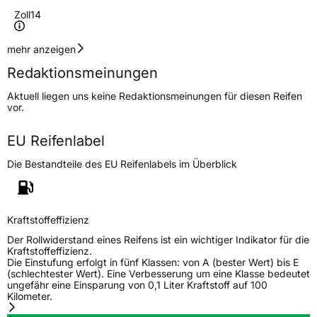
Zoll
14
Geschwindigkeitsindex
T
mehr anzeigen
Redaktionsmeinungen
Höchstgeschwindigkeit
190 km/h
Aktuell liegen uns keine Redaktionsmeinungen für diesen Reifen
Lastindex
85
vor.
Höchstlast
515 kg
EU Reifenlabel
Die Bestandteile des EU Reifenlabels im Überblick
Generelle Merkmale
Fahrzeugtyp
PKW
Verwendung
Winterreifen
Kraftstoffeffizienz
Modellname
Snowblazer
Der Rollwiderstand eines Reifens ist ein wichtiger Indikator für die
Kraftstoffeffizienz.
Fahrzeugart
PKW & SUV
Die Einstufung erfolgt in fünf Klassen: von A (bester Wert) bis E
(schlechtester Wert). Eine Verbesserung um eine Klasse bedeutet
ungefähr eine Einsparung von 0,1 Liter Kraftstoff auf 100
Kilometer.
Weitere Eigenschaften