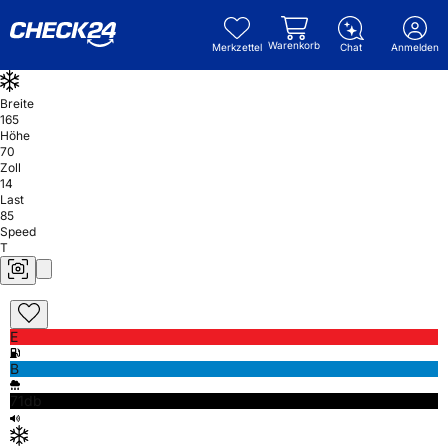
Warenkorb
Merkzettel
Chat
Anmelden
Breite
165
Höhe
70
Zoll
14
Last
85
Speed
T
E
B
71db