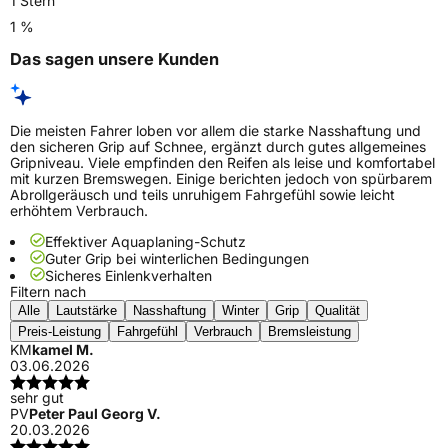
1 Stern
1 %
Das sagen unsere Kunden
Die meisten Fahrer loben vor allem die starke Nasshaftung und
den sicheren Grip auf Schnee, ergänzt durch gutes allgemeines
Gripniveau. Viele empfinden den Reifen als leise und komfortabel
mit kurzen Bremswegen. Einige berichten jedoch von spürbarem
Abrollgeräusch und teils unruhigem Fahrgefühl sowie leicht
erhöhtem Verbrauch.
Effektiver Aquaplaning-Schutz
Guter Grip bei winterlichen Bedingungen
Sicheres Einlenkverhalten
Filtern nach
Alle
Lautstärke
Nasshaftung
Winter
Grip
Qualität
Preis-Leistung
Fahrgefühl
Verbrauch
Bremsleistung
KM
kamel M.
03.06.2026
sehr gut
PV
Peter Paul Georg V.
20.03.2026