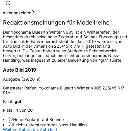
Geschwindigkeitsindex
V
mehr anzeigen
Redaktionsmeinungen für Modellreihe
Höchstgeschwindigkeit
240 km/h
Der Yokohama Bluearth Winter V905 ist ein Winterreifen, der
Lastindex
101
besonders durch seine hohe Zugkraft auf Schnee überzeugt und
für eine solide Fahrsicherheit steht. Im Jahr 2019 wurde er von
Auto Bild in der Dimension 225/45 R17 91H getestet und
Höchstlast
825 kg
bewertet. Die Tester hoben seine Stärken im Schneebereich
hervor, bemängelten jedoch ein leicht untersteuerndes Nass-
Gewicht (in kg)
12,7 kg
Handling, was insgesamt zu einer Bewertung von "gut" führte.
Auto Bild 2019
Generelle Merkmale
Ausgabe (39/2019)
Fahrzeugtyp
PKW
Getesteter Reifen:
Yokohama Bluearth Winter V905 225/45 R17
Verwendung
Winterreifen
91H
Modellname
Bluearth Winter V905
Fazit:
gut
Fahrzeugart
PKW & SUV
Platz 14 von 20
Hohe Zugkraft auf Schnee
Leicht untersteuerndes Nass-Handling
Weitere Eigenschaften
Weitere Details bei Auto Bild