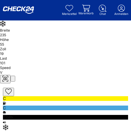
Warenkorb
Merkzettel
Chat
Anmelden
Breite
235
Höhe
55
Zoll
19
Last
101
Speed
V
C
C
72db