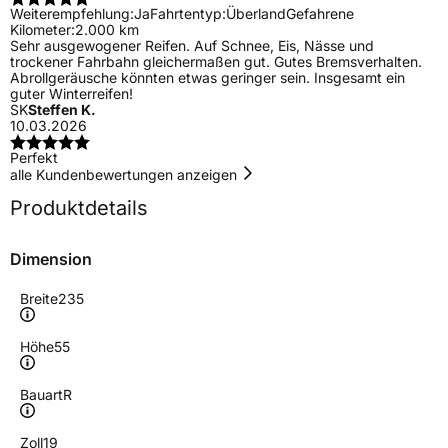
Weiterempfehlung:
Ja
Fahrtentyp:
Überland
Gefahrene
Kilometer:
2.000 km
Sehr ausgewogener Reifen. Auf Schnee, Eis, Nässe und
trockener Fahrbahn gleichermaßen gut. Gutes Bremsverhalten.
Abrollgeräusche könnten etwas geringer sein. Insgesamt ein
guter Winterreifen!
SK
Steffen K.
10.03.2026
Perfekt
alle Kundenbewertungen anzeigen
Produktdetails
Dimension
Breite
235
Höhe
55
Bauart
R
Zoll
19