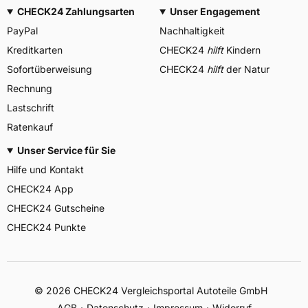
CHECK24 Zahlungsarten
Unser Engagement
PayPal
Nachhaltigkeit
Kreditkarten
CHECK24
hilft
Kindern
Sofortüberweisung
CHECK24
hilft
der Natur
Rechnung
Lastschrift
Ratenkauf
Unser Service für Sie
Hilfe und Kontakt
CHECK24 App
CHECK24 Gutscheine
CHECK24 Punkte
©
2026
CHECK24 Vergleichsportal Autoteile GmbH
AGB
Datenschutz
Impressum
Widerruf