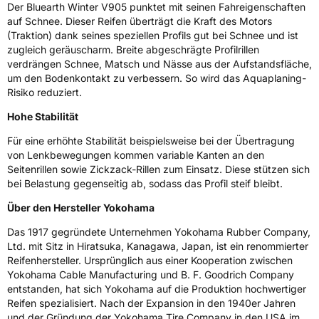
Der Bluearth Winter V905 punktet mit seinen Fahreigenschaften
Eisgrip
Nein
auf Schnee. Dieser Reifen überträgt die Kraft des Motors
(Traktion) dank seines speziellen Profils gut bei Schnee und ist
EPREL ID
638640
zugleich geräuscharm. Breite abgeschrägte Profilrillen
verdrängen Schnee, Matsch und Nässe aus der Aufstandsfläche,
Allgemeine Produktsicherheit (GPSR)
um den Bodenkontakt zu verbessern. So wird das Aquaplaning-
Risiko reduziert.
Herstellerkontakt
Yokohama Europe GmbH, Monschauer Str.
12 40549 Düsseldorf, Deutschland,
www.yokohama.eu
Hohe Stabilität
Für eine erhöhte Stabilität beispielsweise bei der Übertragung
von Lenkbewegungen kommen variable Kanten an den
Seitenrillen sowie Zickzack-Rillen zum Einsatz. Diese stützen sich
bei Belastung gegenseitig ab, sodass das Profil steif bleibt.
Über den Hersteller Yokohama
Das 1917 gegründete Unternehmen Yokohama Rubber Company,
Ltd. mit Sitz in Hiratsuka, Kanagawa, Japan, ist ein renommierter
Reifenhersteller. Ursprünglich aus einer Kooperation zwischen
Yokohama Cable Manufacturing und B. F. Goodrich Company
entstanden, hat sich Yokohama auf die Produktion hochwertiger
Reifen spezialisiert. Nach der Expansion in den 1940er Jahren
und der Gründung der Yokohama Tire Company in den USA im