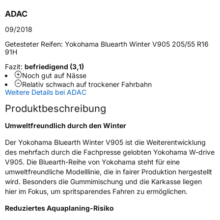
Schlauchtyp
TL
ADAC
09/2018
Zustand
Neureifen
Getesteter Reifen:
Yokohama Bluearth Winter V905 205/55 R16
91H
M+S
Ja
Fazit:
befriedigend (3,1)
Noch gut auf Nässe
EU Label
Relativ schwach auf trockener Fahrbahn
Weitere Details bei ADAC
Effizienz
C
Produktbeschreibung
Nasshaftung
C
Umweltfreundlich durch den Winter
Der Yokohama Bluearth Winter V905 ist die Weiterentwicklung
Rollgeräusch (Klasse)
B
des mehrfach durch die Fachpresse gelobten Yokohama W-drive
V905. Die Bluearth-Reihe von Yokohama steht für eine
Rollgeräusch (dB)
72
umweltfreundliche Modelllinie, die in fairer Produktion hergestellt
wird. Besonders die Gummimischung und die Karkasse liegen
Fahrzeugklasse
C1
hier im Fokus, um spritsparendes Fahren zu ermöglichen.
3PMSF / Schneeflockensymbol / Alpine-Symbol
Ja
Reduziertes Aquaplaning-Risiko