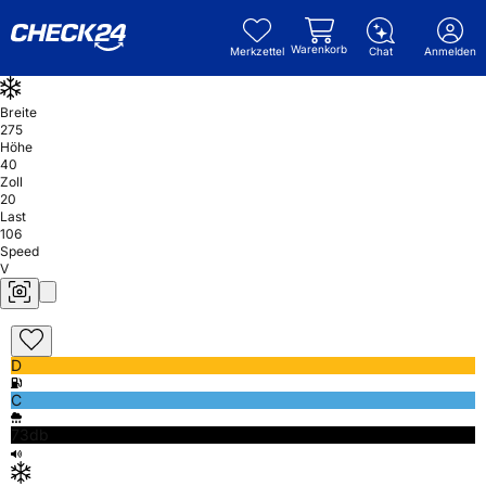
Warenkorb
Merkzettel
Chat
Anmelden
Breite
275
Höhe
40
Zoll
20
Last
106
Speed
V
D
C
73db