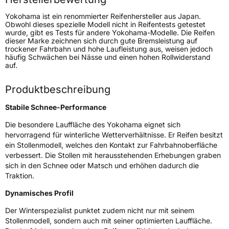
Gewicht (in kg)
10,21 kg
Yokohama ist ein renommierter Reifenhersteller aus Japan.
Obwohl dieses spezielle Modell nicht in Reifentests getestet
wurde, gibt es Tests für andere Yokohama-Modelle. Die Reifen
Generelle Merkmale
dieser Marke zeichnen sich durch gute Bremsleistung auf
trockener Fahrbahn und hohe Laufleistung aus, weisen jedoch
Fahrzeugtyp
PKW
häufig Schwächen bei Nässe und einen hohen Rollwiderstand
auf.
Verwendung
Winterreifen
Modellname
Iceguard IG60
Produktbeschreibung
Fahrzeugart
PKW & SUV
Stabile Schnee-Performance
Die besondere Lauffläche des Yokohama eignet sich
Weitere Eigenschaften
hervorragend für winterliche Wetterverhältnisse. Er Reifen besitzt
ein Stollenmodell, welches den Kontakt zur Fahrbahnoberfläche
Schlauchtyp
TL
verbessert. Die Stollen mit herausstehenden Erhebungen graben
sich in den Schnee oder Matsch und erhöhen dadurch die
Zustand
Neureifen
Traktion.
Dynamisches Profil
M+S
Ja
Der Winterspezialist punktet zudem nicht nur mit seinem
EU Label
Stollenmodell, sondern auch mit seiner optimierten Lauffläche.