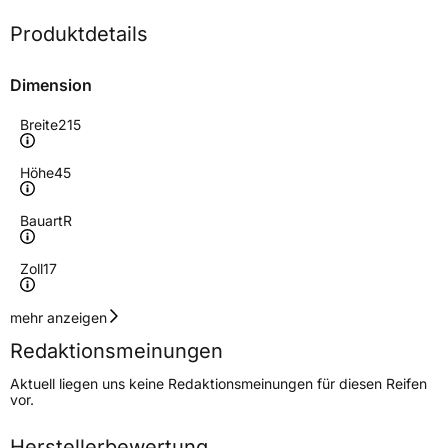
Produktdetails
Dimension
Breite
215
Höhe
45
Bauart
R
Zoll
17
Geschwindigkeitsindex
Q
mehr anzeigen
Redaktionsmeinungen
Höchstgeschwindigkeit
160 km/h
Aktuell liegen uns keine Redaktionsmeinungen für diesen Reifen
Lastindex
87
vor.
Höchstlast
545 kg
Herstellerbewertung