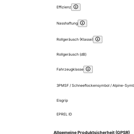
Effizienz
Nasshaftung
Rollgeräusch (Klasse)
Rollgeräusch (dB)
Fahrzeugklasse
3PMSF / Schneeflockensymbol / Alpine-Symb
Eisgrip
EPREL ID
Allgemeine Produktsicherheit (GPSR)