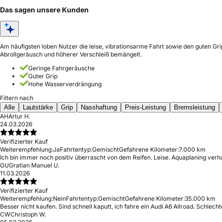
Das sagen unsere Kunden
Am häufigsten loben Nutzer die leise, vibrationsarme Fahrt sowie den guten Gr
Abrollgeräusch und höherer Verschleiß bemängelt.
Geringe Fahrgeräusche
Guter Grip
Hohe Wasserverdrängung
Filtern nach
Alle
Lautstärke
Grip
Nasshaftung
Preis-Leistung
Bremsleistung
AH
Artur H.
24.03.2026
Verifizierter Kauf
Weiterempfehlung:
Ja
Fahrtentyp:
Gemischt
Gefahrene Kilometer:
7.000 km
Ich bin immer noch positiv überrascht von dem Reifen. Leise. Aquaplaning verha
GU
Gratian Manuel U.
11.03.2026
Verifizierter Kauf
Weiterempfehlung:
Nein
Fahrtentyp:
Gemischt
Gefahrene Kilometer:
35.000 km
Besser nicht kaufen. Sind schnell kaputt, ich fahre ein Audi A6 Allroad. Schlechte
CW
Christoph W.