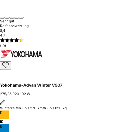
Sehr gut
Reifenbewertung
8,4
4,7
(19)
Yokohama-Advan Winter V907
275/35 R20 102 W
Winterreifen - bis 270 km/h - bis 850 kg
D
B