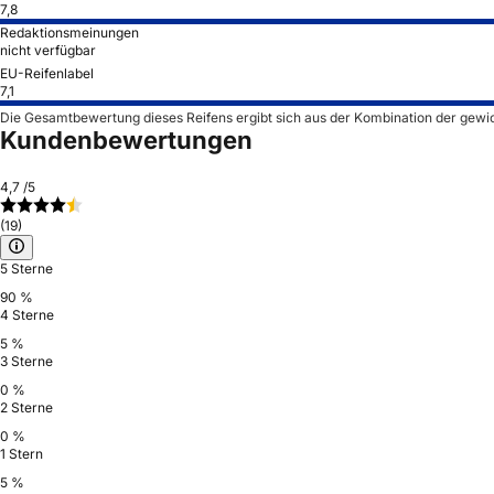
7,8
Redaktionsmeinungen
nicht verfügbar
EU-Reifenlabel
7,1
Die Gesamtbewertung dieses Reifens ergibt sich aus der Kombination der gewi
Kundenbewertungen
4,7
/5
(19)
5 Sterne
90 %
4 Sterne
5 %
3 Sterne
0 %
2 Sterne
0 %
1 Stern
5 %