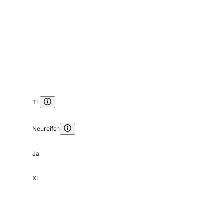
TL
Neureifen
Ja
XL