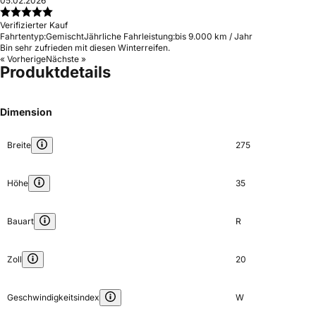
05.02.2026
Verifizierter Kauf
Fahrtentyp:
Gemischt
Jährliche Fahrleistung:
bis 9.000 km / Jahr
Bin sehr zufrieden mit diesen Winterreifen.
« Vorherige
Nächste »
Produktdetails
Dimension
Breite
275
Höhe
35
Bauart
R
Zoll
20
Geschwindigkeitsindex
W