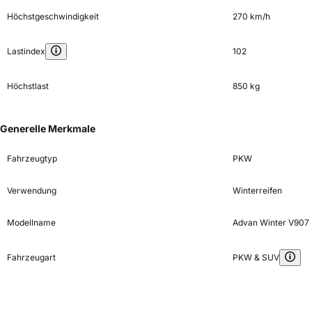
Höchstgeschwindigkeit
270 km/h
Lastindex
102
Höchstlast
850 kg
Generelle Merkmale
Fahrzeugtyp
PKW
Verwendung
Winterreifen
Modellname
Advan Winter V907
Fahrzeugart
PKW & SUV