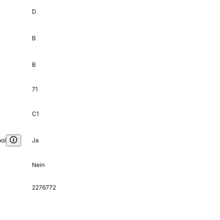
D
B
B
71
C1
ol
Ja
Nein
2276772