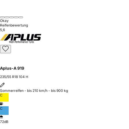
Okay
Reifenbewertung
5,6
Aplus-A 919
235/55 R18 104 H
Sommerreifen - bis 210 km/h - bis 900 kg
C
C
72dB