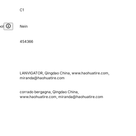
C1
ol
Nein
454366
LANVIGATOR, Qingdao China, www.haohuatire.com,
miranda@haohuatire.com
corrado bergagna, Qingdao China,
www.haohuatire.com, miranda@haohuatire.com