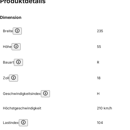
Produktdetails
Dimension
Breite
235
Höhe
55
Bauart
R
Zoll
18
Geschwindigkeitsindex
H
Höchstgeschwindigkeit
210 km/h
Lastindex
104