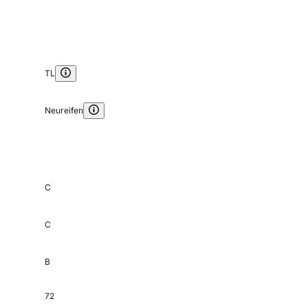
TL
Neureifen
C
C
B
72