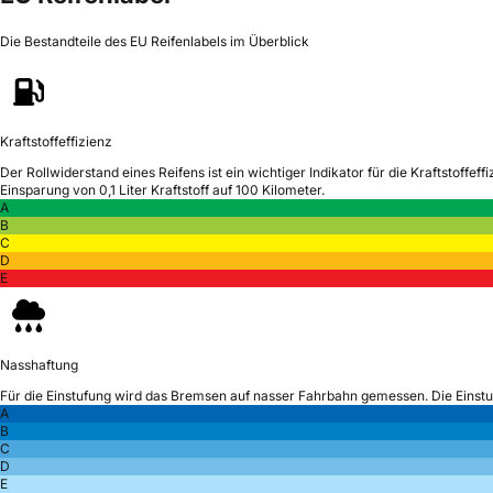
Die Bestandteile des EU Reifenlabels im Überblick
Kraftstoffeffizienz
Der Rollwiderstand eines Reifens ist ein wichtiger Indikator für die Kraftstoffeffi
Einsparung von 0,1 Liter Kraftstoff auf 100 Kilometer.
A
B
C
D
E
Nasshaftung
Für die Einstufung wird das Bremsen auf nasser Fahrbahn gemessen.
Die Einst
A
B
C
D
E