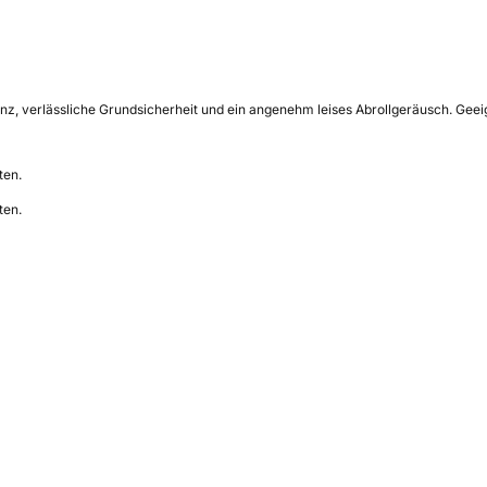
ienz, verlässliche Grundsicherheit und ein angenehm leises Abrollgeräusch. Gee
ten.
ten.