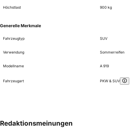
Höchstlast
900 kg
Generelle Merkmale
Fahrzeugtyp
SUV
Verwendung
Sommerreifen
Modellname
A 919
Fahrzeugart
PKW & SUV
Redaktionsmeinungen