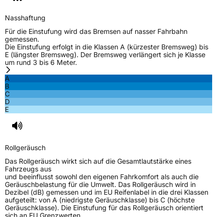
EU Label
Nasshaftung
Effizienz
C
Für die Einstufung wird das Bremsen auf nasser Fahrbahn
gemessen.
Die Einstufung erfolgt in die Klassen A (kürzester Bremsweg) bis
Nasshaftung
C
E (längster Bremsweg). Der Bremsweg verlängert sich je Klasse
um rund 3 bis 6 Meter.
Rollgeräusch (Klasse)
B
A
B
C
Rollgeräusch (dB)
69
D
E
Fahrzeugklasse
C1
3PMSF / Schneeflockensymbol / Alpine-Symbol
Nein
Rollgeräusch
EPREL ID
982433
Das Rollgeräusch wirkt sich auf die Gesamtlautstärke eines
Fahrzeugs aus
Allgemeine Produktsicherheit (GPSR)
und beeinflusst sowohl den eigenen Fahrkomfort als auch die
Geräuschbelastung für die Umwelt. Das Rollgeräusch wird in
Dezibel (dB) gemessen und im EU Reifenlabel in die drei Klassen
Herstellerkontakt
Davanti World B.V., Keizersgrach 62-64 1015
aufgeteilt: von A (niedrigste Geräuschklasse) bis C (höchste
CS Amsterdam Netherlands, info@davanti-
Geräuschklasse). Die Einstufung für das Rollgeräusch orientiert
tyres.com
sich an EU Grenzwerten.