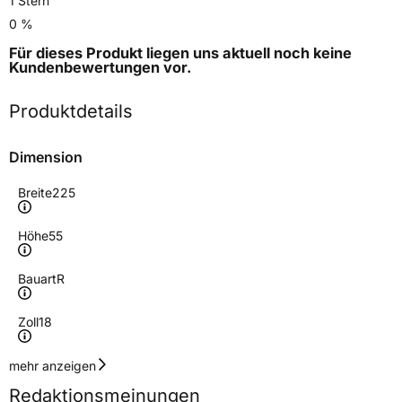
1 Stern
0 %
Für dieses Produkt liegen uns aktuell noch keine
Kundenbewertungen
vor.
Produktdetails
Dimension
Breite
225
Höhe
55
Bauart
R
Zoll
18
Geschwindigkeitsindex
V
mehr anzeigen
Redaktionsmeinungen