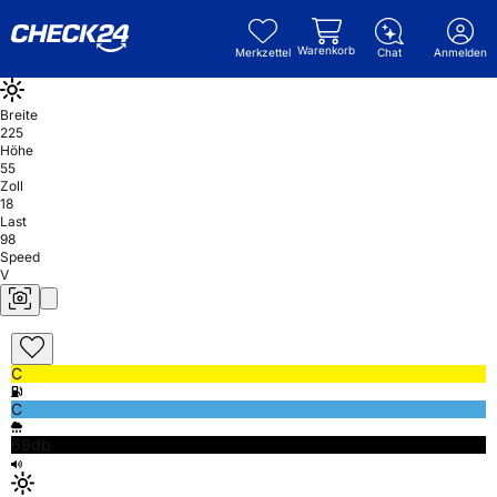
Warenkorb
Merkzettel
Chat
Anmelden
Breite
225
Höhe
55
Zoll
18
Last
98
Speed
V
C
C
69db