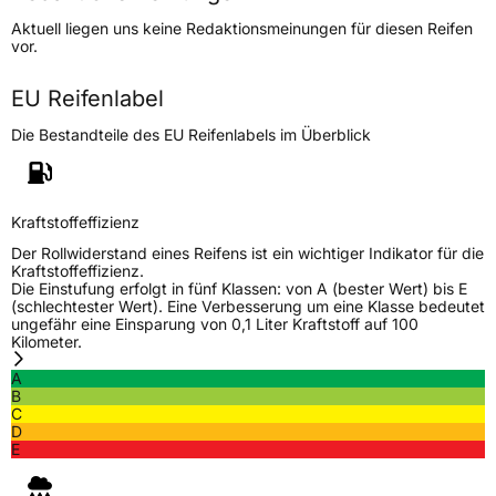
Höchstgeschwindigkeit
240 km/h
Aktuell liegen uns keine Redaktionsmeinungen für diesen Reifen
Lastindex
98
vor.
Höchstlast
750 kg
EU Reifenlabel
Die Bestandteile des EU Reifenlabels im Überblick
Generelle Merkmale
Fahrzeugtyp
SUV
Verwendung
Sommerreifen
Kraftstoffeffizienz
Modellname
RU 025
Der Rollwiderstand eines Reifens ist ein wichtiger Indikator für die
Kraftstoffeffizienz.
Fahrzeugart
PKW & SUV
Die Einstufung erfolgt in fünf Klassen: von A (bester Wert) bis E
(schlechtester Wert). Eine Verbesserung um eine Klasse bedeutet
ungefähr eine Einsparung von 0,1 Liter Kraftstoff auf 100
Kilometer.
Weitere Eigenschaften
A
Schlauchtyp
TL
B
C
D
Zustand
Neureifen
E