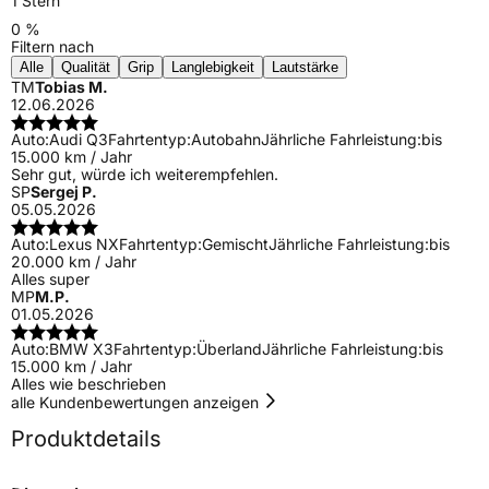
1 Stern
0 %
Filtern nach
Alle
Qualität
Grip
Langlebigkeit
Lautstärke
TM
Tobias M.
12.06.2026
Auto:
Audi Q3
Fahrtentyp:
Autobahn
Jährliche Fahrleistung:
bis
15.000 km / Jahr
Sehr gut, würde ich weiterempfehlen.
SP
Sergej P.
05.05.2026
Auto:
Lexus NX
Fahrtentyp:
Gemischt
Jährliche Fahrleistung:
bis
20.000 km / Jahr
Alles super
MP
M.P.
01.05.2026
Auto:
BMW X3
Fahrtentyp:
Überland
Jährliche Fahrleistung:
bis
15.000 km / Jahr
Alles wie beschrieben
alle Kundenbewertungen anzeigen
Produktdetails