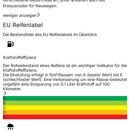
Erstausrüster für Neuwagen.
Effizienz
A
weniger anzeigen
EU Reifenlabel
Nasshaftung
B
Die Bestandteile des EU Reifenlabels im Überblick
Rollgeräusch (Klasse)
A
Rollgeräusch (dB)
68
Kraftstoffeffizienz
Fahrzeugklasse
C1
Der Rollwiderstand eines Reifens ist ein wichtiger Indikator für die
Kraftstoffeffizienz.
Die Einstufung erfolgt in fünf Klassen: von A (bester Wert) bis E
3PMSF / Schneeflockensymbol / Alpine-Symbol
Nein
(schlechtester Wert). Eine Verbesserung um eine Klasse bedeutet
ungefähr eine Einsparung von 0,1 Liter Kraftstoff auf 100
Kilometer.
Eisgrip
Nein
A
EPREL ID
382585
B
C
Allgemeine Produktsicherheit (GPSR)
D
E
Herstellerkontakt
BRIDGESTONE EU NV/SA, Via del Fosso del
Salceto 13/15 00128 Rome Italien,