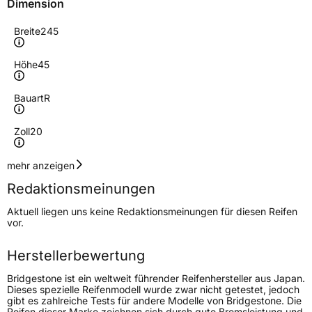
Dimension
Breite
245
Höhe
45
Bauart
R
Zoll
20
Geschwindigkeitsindex
W
mehr anzeigen
Redaktionsmeinungen
Höchstgeschwindigkeit
270 km/h
Aktuell liegen uns keine Redaktionsmeinungen für diesen Reifen
Lastindex
103
vor.
Höchstlast
875 kg
Herstellerbewertung
Gewicht (in kg)
12,4 kg
Bridgestone ist ein weltweit führender Reifenhersteller aus Japan.
Dieses spezielle Reifenmodell wurde zwar nicht getestet, jedoch
gibt es zahlreiche Tests für andere Modelle von Bridgestone. Die
Generelle Merkmale
Reifen dieser Marke zeichnen sich durch gute Bremsleistung und