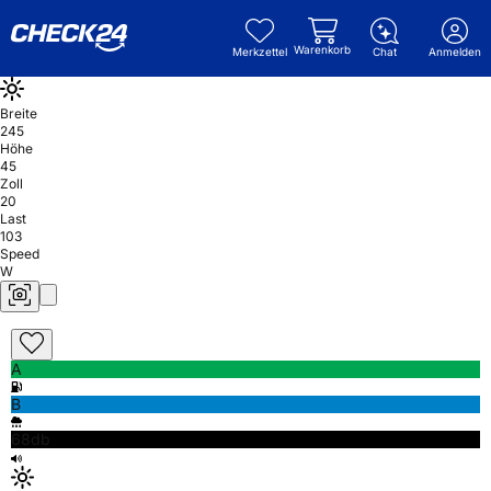
Warenkorb
Merkzettel
Chat
Anmelden
Breite
245
Höhe
45
Zoll
20
Last
103
Speed
W
A
B
68db