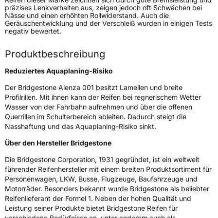
präzises Lenkverhalten aus, zeigen jedoch oft Schwächen bei
Fahrzeugtyp
SUV
Nässe und einen erhöhten Rollwiderstand. Auch die
Geräuschentwicklung und der Verschleiß wurden in einigen Tests
Verwendung
Sommerreifen
negativ bewertet.
Modellname
Alenza 001
Produktbeschreibung
Fahrzeugart
PKW & SUV
Reduziertes Aquaplaning-Risiko
Weitere Eigenschaften
Der Bridgestone Alenza 001 besitzt Lamellen und breite
Profilrillen. Mit ihnen kann der Reifen bei regnerischem Wetter
Schlauchtyp
TL
Wasser von der Fahrbahn aufnehmen und über die offenen
Querrillen im Schulterbereich ableiten. Dadurch steigt die
Nasshaftung und das Aquaplaning-Risiko sinkt.
Zustand
Neureifen
Über den Hersteller Bridgestone
Verstärkt
XL
Die Bridgestone Corporation, 1931 gegründet, ist ein weltweit
führender Reifenhersteller mit einem breiten Produktsortiment für
Felgenschutz
FP
Personenwagen, LKW, Busse, Flugzeuge, Baufahrzeuge und
Motorräder. Besonders bekannt wurde Bridgestone als beliebter
Empfohlen für BMW
*
Reifenlieferant der Formel 1. Neben der hohen Qualität und
Leistung seiner Produkte bietet Bridgestone Reifen für
EU Label
verschiedene Bedürfnisse an, unter anderem auch als