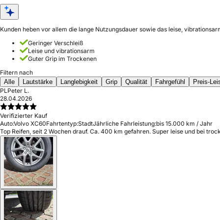
Kunden heben vor allem die lange Nutzungsdauer sowie das leise, vibrationsarm
Geringer Verschleiß
Leise und vibrationsarm
Guter Grip im Trockenen
Filtern nach
Alle
Lautstärke
Langlebigkeit
Grip
Qualität
Fahrgefühl
Preis-Lei
PL
Peter L.
28.04.2026
Verifizierter Kauf
Auto:
Volvo XC60
Fahrtentyp:
Stadt
Jährliche Fahrleistung:
bis 15.000 km / Jahr
Top Reifen, seit 2 Wochen drauf. Ca. 400 km gefahren. Super leise und bei tr