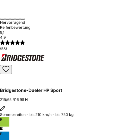
Hervorragend
Reifenbewertung
9,1
4,9
(58)
Bridgestone-Dueler HP Sport
215/65 R16 98 H
Sommerreifen - bis 210 km/h - bis 750 kg
B
B