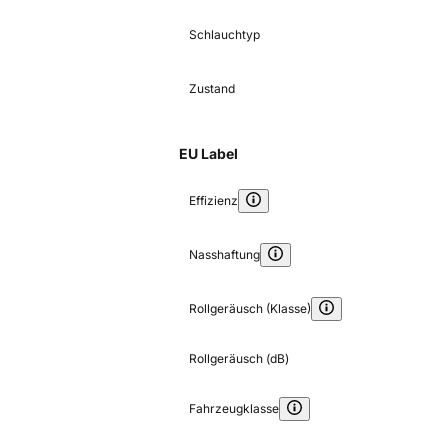
Schlauchtyp
Zustand
EU Label
Effizienz
Nasshaftung
Rollgeräusch (Klasse)
Rollgeräusch (dB)
Fahrzeugklasse