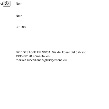
ol
Nein
Nein
381298
BRIDGESTONE EU NV/SA, Via del Fosso del Salceto
13/15 00128 Rome Italien,
market.surveillance@bridgestone.eu