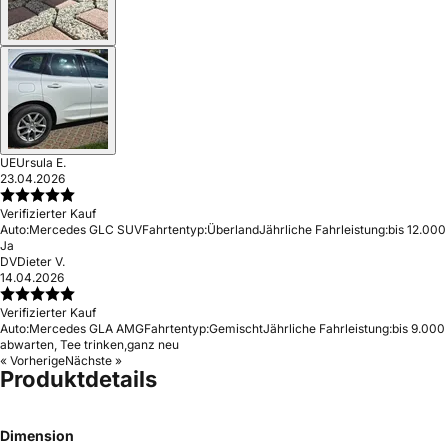
UE
Ursula E.
23.04.2026
Verifizierter Kauf
Auto:
Mercedes GLC SUV
Fahrtentyp:
Überland
Jährliche Fahrleistung:
bis 12.000
Ja
DV
Dieter V.
14.04.2026
Verifizierter Kauf
Auto:
Mercedes GLA AMG
Fahrtentyp:
Gemischt
Jährliche Fahrleistung:
bis 9.000
abwarten, Tee trinken,ganz neu
« Vorherige
Nächste »
Produktdetails
Dimension