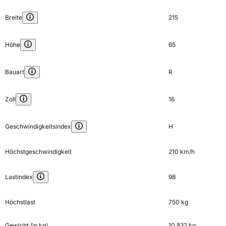
Breite
215
Höhe
65
Bauart
R
Zoll
16
Geschwindigkeitsindex
H
Höchstgeschwindigkeit
210 km/h
Lastindex
98
Höchstlast
750 kg
Gewicht (in kg)
10,832 kg