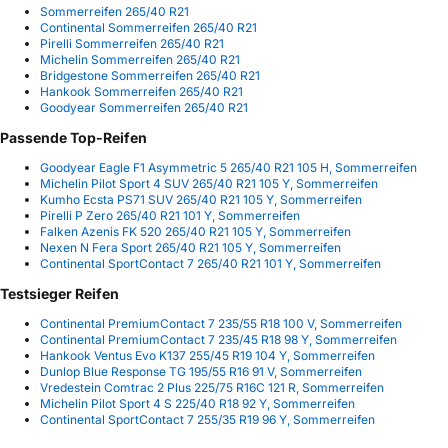
Sommerreifen 265/40 R21
Continental Sommerreifen 265/40 R21
Pirelli Sommerreifen 265/40 R21
Michelin Sommerreifen 265/40 R21
Bridgestone Sommerreifen 265/40 R21
Hankook Sommerreifen 265/40 R21
Goodyear Sommerreifen 265/40 R21
Passende Top-Reifen
Goodyear Eagle F1 Asymmetric 5 265/40 R21 105 H, Sommerreifen
Michelin Pilot Sport 4 SUV 265/40 R21 105 Y, Sommerreifen
Kumho Ecsta PS71 SUV 265/40 R21 105 Y, Sommerreifen
Pirelli P Zero 265/40 R21 101 Y, Sommerreifen
Falken Azenis FK 520 265/40 R21 105 Y, Sommerreifen
Nexen N Fera Sport 265/40 R21 105 Y, Sommerreifen
Continental SportContact 7 265/40 R21 101 Y, Sommerreifen
Testsieger Reifen
Continental PremiumContact 7 235/55 R18 100 V, Sommerreifen
Continental PremiumContact 7 235/45 R18 98 Y, Sommerreifen
Hankook Ventus Evo K137 255/45 R19 104 Y, Sommerreifen
Dunlop Blue Response TG 195/55 R16 91 V, Sommerreifen
Vredestein Comtrac 2 Plus 225/75 R16C 121 R, Sommerreifen
Michelin Pilot Sport 4 S 225/40 R18 92 Y, Sommerreifen
Continental SportContact 7 255/35 R19 96 Y, Sommerreifen