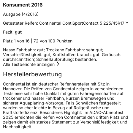
Konsument 2016
Schlauchtyp
TL
Ausgabe (4/2016)
Zustand
Neureifen
Getesteter Reifen:
Continental ContiSportContact 5 225/45R17 Y
Fazit:
gut
Felgenschutz
FR
Platz 1 von 16 | 72 von 100 Punkten
Nasse Fahrbahn: gut; Trockene Fahrbahn: sehr gut;
EU Label
Verschleißfestigkeit: gut; Kraftstoffverbrauch: gut; Geräusch:
durchschnittlich; Schnelllaufprüfung: bestanden.
Effizienz
C
Alle Testberichte anzeigen
Herstellerbewertung
Nasshaftung
A
Continental ist ein deutscher Reifenhersteller mit Sitz in
Hannover. Die Reifen von Continental zeigen in verschiedenen
Rollgeräusch (Klasse)
B
Tests eine sehr hohe Qualität mit guten Fahreigenschaften auf
trockener und nasser Fahrbahn, kurzen Bremswegen und
sicherer Aquaplaning-Vorsorge. Falls Schwächen festgestellt
Rollgeräusch (dB)
72
wurden so eher leichte in Bezug auf Rollgeräusche und
Kraftstoffeffizienz. Besonderes Highlight: Im ADAC-Abriebtest
Fahrzeugklasse
C1
2025 erreichten die Reifen von Continental den dritten Platz und
zeigen damit ein starkes Statement zur Verschleißfestigkeit und
Nachhaltigkeit.
3PMSF / Schneeflockensymbol / Alpine-Symbol
Nein