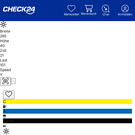
Warenkorb
Merkzettel
Chat
Anmelden
Breite
265
Höhe
40
Zoll
21
Last
101
Speed
Y
C
A
72db