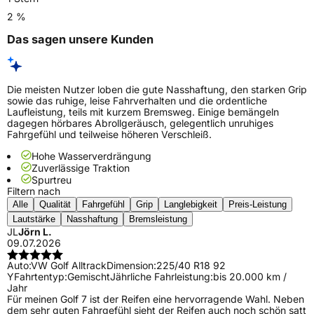
2 %
Das sagen unsere Kunden
Die meisten Nutzer loben die gute Nasshaftung, den starken Grip
sowie das ruhige, leise Fahrverhalten und die ordentliche
Laufleistung, teils mit kurzem Bremsweg. Einige bemängeln
dagegen hörbares Abrollgeräusch, gelegentlich unruhiges
Fahrgefühl und teilweise höheren Verschleiß.
Hohe Wasserverdrängung
Zuverlässige Traktion
Spurtreu
Filtern nach
Alle
Qualität
Fahrgefühl
Grip
Langlebigkeit
Preis-Leistung
Lautstärke
Nasshaftung
Bremsleistung
JL
Jörn L.
09.07.2026
Auto:
VW Golf Alltrack
Dimension:
225/40 R18 92
Y
Fahrtentyp:
Gemischt
Jährliche Fahrleistung:
bis 20.000 km /
Jahr
Für meinen Golf 7 ist der Reifen eine hervorragende Wahl. Neben
dem sehr guten Fahrgefühl sieht der Reifen auch noch schön satt