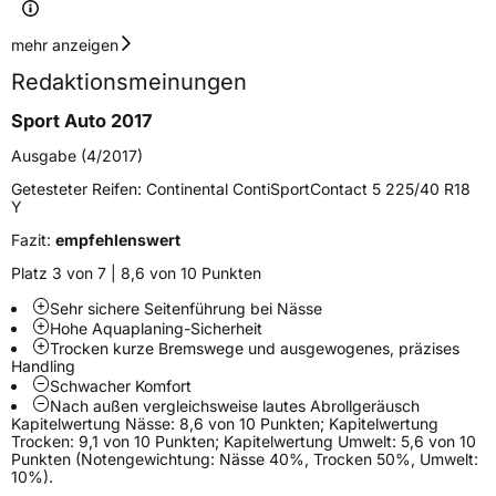
Geschwindigkeitsindex
Y
mehr anzeigen
Redaktionsmeinungen
Höchstgeschwindigkeit
300 km/h
Sport Auto 2017
Lastindex
101
Ausgabe (4/2017)
Höchstlast
825 kg
Getesteter Reifen:
Continental ContiSportContact 5 225/40 R18
Y
Gewicht (in kg)
13,81 kg
Fazit:
empfehlenswert
Generelle Merkmale
Platz 3 von 7 | 8,6 von 10 Punkten
Fahrzeugtyp
SUV
Sehr sichere Seitenführung bei Nässe
Hohe Aquaplaning-Sicherheit
Verwendung
Sommerreifen
Trocken kurze Bremswege und ausgewogenes, präzises
Handling
Modellname
ContiSportContact 5
Schwacher Komfort
Nach außen vergleichsweise lautes Abrollgeräusch
Fahrzeugart
PKW & SUV
Kapitelwertung Nässe: 8,6 von 10 Punkten; Kapitelwertung
Trocken: 9,1 von 10 Punkten; Kapitelwertung Umwelt: 5,6 von 10
Punkten (Notengewichtung: Nässe 40%, Trocken 50%, Umwelt:
Weitere Eigenschaften
10%).