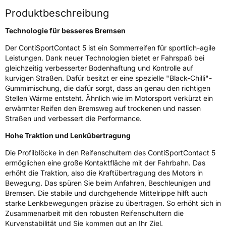
Produktbeschreibung
Eisgrip
Nein
Technologie für besseres Bremsen
EPREL ID
483101
Der ContiSportContact 5 ist ein Sommerreifen für sportlich-agile
Allgemeine Produktsicherheit (GPSR)
Leistungen. Dank neuer Technologien bietet er Fahrspaß bei
gleichzeitig verbesserter Bodenhaftung und Kontrolle auf
Herstellerkontakt
Continental Reifen Deutschland GmbH
kurvigen Straßen. Dafür besitzt er eine spezielle "Black-Chilli"-
Continental-Plaza 1 30173 Hannover
Gummimischung, die dafür sorgt, dass an genau den richtigen
Deutschland,
customerservice_tires@conti.de
Stellen Wärme entsteht. Ähnlich wie im Motorsport verkürzt ein
erwärmter Reifen den Bremsweg auf trockenen und nassen
Straßen und verbessert die Performance.
Hohe Traktion und Lenkübertragung
Die Profilblöcke in den Reifenschultern des ContiSportContact 5
ermöglichen eine große Kontaktfläche mit der Fahrbahn. Das
erhöht die Traktion, also die Kraftübertragung des Motors in
Bewegung. Das spüren Sie beim Anfahren, Beschleunigen und
Bremsen. Die stabile und durchgehende Mittelrippe hilft auch
starke Lenkbewegungen präzise zu übertragen. So erhöht sich in
Zusammenarbeit mit den robusten Reifenschultern die
Kurvenstabilität und Sie kommen gut an Ihr Ziel.