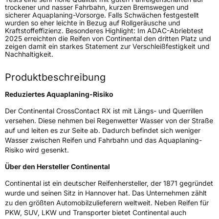
Generelle Merkmale
trockener und nasser Fahrbahn, kurzen Bremswegen und
sicherer Aquaplaning-Vorsorge. Falls Schwächen festgestellt
Fahrzeugtyp
SUV
wurden so eher leichte in Bezug auf Rollgeräusche und
Kraftstoffeffizienz. Besonderes Highlight: Im ADAC-Abriebtest
Verwendung
Sommerreifen
2025 erreichten die Reifen von Continental den dritten Platz und
zeigen damit ein starkes Statement zur Verschleißfestigkeit und
Modellname
CrossContact RX
Nachhaltigkeit.
Fahrzeugart
PKW & SUV
Produktbeschreibung
Weitere Eigenschaften
Reduziertes Aquaplaning-Risiko
Der Continental CrossContact RX ist mit Längs- und Querrillen
Schlauchtyp
TL
versehen. Diese nehmen bei Regenwetter Wasser von der Straße
auf und leiten es zur Seite ab. Dadurch befindet sich weniger
Zustand
Neureifen
Wasser zwischen Reifen und Fahrbahn und das Aquaplaning-
Risiko wird gesenkt.
Felgenschutz
FR
Über den Hersteller Continental
Continental ist ein deutscher Reifenhersteller, der 1871 gegründet
EU Label
wurde und seinen Sitz in Hannover hat. Das Unternehmen zählt
zu den größten Automobilzulieferern weltweit. Neben Reifen für
Effizienz
B
PKW, SUV, LKW und Transporter bietet Continental auch