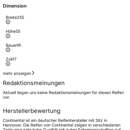
Dimension
Breite
255
Höhe
55
Bauart
R
Zoll
17
Geschwindigkeitsindex
V
mehr anzeigen
Redaktionsmeinungen
Höchstgeschwindigkeit
240 km/h
Aktuell liegen uns keine Redaktionsmeinungen für diesen Reifen
Lastindex
104
vor.
Höchstlast
900 kg
Herstellerbewertung
Gewicht (in kg)
11,61 kg
Continental ist ein deutscher Reifenhersteller mit Sitz in
Hannover. Die Reifen von Continental zeigen in verschiedenen
Tests eine sehr hohe Qualität mit guten Fahreigenschaften auf