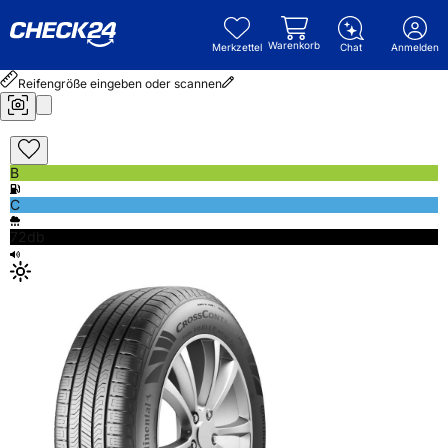
Warenkorb
Merkzettel
Chat
Anmelden
Reifengröße eingeben oder scannen
B
C
72db