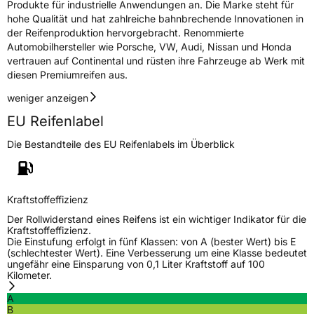
Produkte für industrielle Anwendungen an. Die Marke steht für
Nasshaftung
C
hohe Qualität und hat zahlreiche bahnbrechende Innovationen in
der Reifenproduktion hervorgebracht. Renommierte
Automobilhersteller wie Porsche, VW, Audi, Nissan und Honda
Rollgeräusch (Klasse)
B
vertrauen auf Continental und rüsten ihre Fahrzeuge ab Werk mit
diesen Premiumreifen aus.
Rollgeräusch (dB)
72
weniger anzeigen
Fahrzeugklasse
C1
EU Reifenlabel
3PMSF / Schneeflockensymbol / Alpine-Symbol
Nein
Die Bestandteile des EU Reifenlabels im Überblick
EPREL ID
712188
Kraftstoffeffizienz
Allgemeine Produktsicherheit (GPSR)
Der Rollwiderstand eines Reifens ist ein wichtiger Indikator für die
Herstellerkontakt
Continental Reifen Deutschland GmbH
Kraftstoffeffizienz.
Continental-Plaza 1 30173 Hannover
Die Einstufung erfolgt in fünf Klassen: von A (bester Wert) bis E
Deutschland,
(schlechtester Wert). Eine Verbesserung um eine Klasse bedeutet
customerservice_tires@conti.de
ungefähr eine Einsparung von 0,1 Liter Kraftstoff auf 100
Kilometer.
A
B