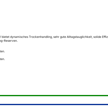
etet dynamisches Trockenhandling, sehr gute Alltagstauglichkeit, solide Effi
ing-Reserven.
ten.
ten.