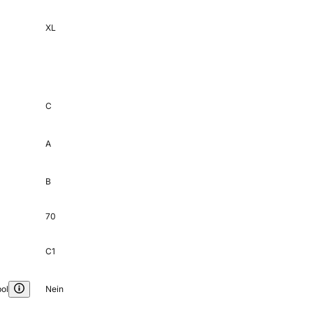
XL
C
A
B
70
C1
ol
Nein