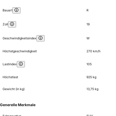
Bauart
R
Zoll
19
Geschwindigkeitsindex
W
Höchstgeschwindigkeit
270 km/h
Lastindex
105
Höchstlast
925 kg
Gewicht (in kg)
13,75 kg
Generelle Merkmale
Fahrzeugtyp
SUV