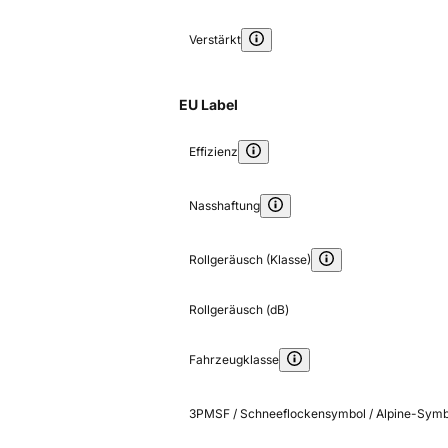
Verstärkt
EU Label
Effizienz
Nasshaftung
Rollgeräusch (Klasse)
Rollgeräusch (dB)
Fahrzeugklasse
3PMSF / Schneeflockensymbol / Alpine-Symb