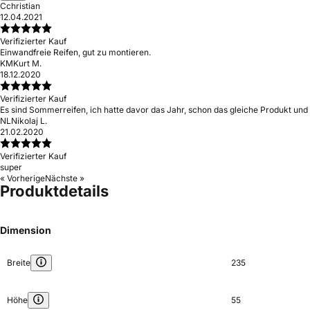
C
christian
12.04.2021
Verifizierter Kauf
Einwandfreie Reifen, gut zu montieren.
KM
Kurt M.
18.12.2020
Verifizierter Kauf
Es sind Sommerreifen, ich hatte davor das Jahr, schon das gleiche Produkt und 
NL
Nikolaj L.
21.02.2020
Verifizierter Kauf
super
« Vorherige
Nächste »
Produktdetails
Dimension
Breite
235
Höhe
55