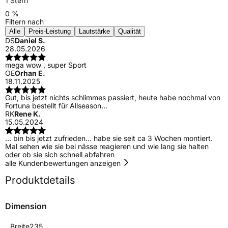
1 Stern
0 %
Filtern nach
Alle
Preis-Leistung
Lautstärke
Qualität
DS
Daniel S.
28.05.2026
mega wow , super Sport
OE
Orhan E.
18.11.2025
Gut, bis jetzt nichts schlimmes passiert, heute habe nochmal von
Fortuna bestellt für Allseason…
RK
Rene K.
15.05.2024
… bin bis jetzt zufrieden… habe sie seit ca 3 Wochen montiert.
Mal sehen wie sie bei nässe reagieren und wie lang sie halten
oder ob sie sich schnell abfahren
alle Kundenbewertungen anzeigen
Produktdetails
Dimension
Breite
235