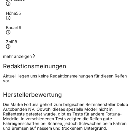
Höhe
55
Bauart
R
Zoll
18
Geschwindigkeitsindex
V
mehr anzeigen
Redaktionsmeinungen
Höchstgeschwindigkeit
240 km/h
Aktuell liegen uns keine Redaktionsmeinungen für diesen Reifen
Lastindex
104
vor.
Höchstlast
900 kg
Herstellerbewertung
Die Marke Fortuna gehört zum belgischen Reifenhersteller Deldo
Generelle Merkmale
Autobanden NV. Obwohl dieses spezielle Modell nicht in
Reifentests getestet wurde, gibt es Tests für andere Fortuna-
Fahrzeugtyp
SUV
Modelle. In verschiedenen Tests zeigten die Reifen gute
Fahreigenschaften bei Schnee, jedoch Schwächen beim Fahren
Verwendung
Sommerreifen
und Bremsen auf nassem und trockenem Untergrund.