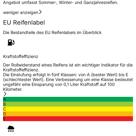
Angebot umfasst Sommer-, Winter- und Ganzjahresreifen.
Rollgeräusch (dB)
70
weniger anzeigen
Fahrzeugklasse
C1
EU Reifenlabel
3PMSF / Schneeflockensymbol / Alpine-Symbol
Nein
Die Bestandteile des EU Reifenlabels im Überblick
Eisgrip
Nein
EPREL ID
521019
Kraftstoffeffizienz
Der Rollwiderstand eines Reifens ist ein wichtiger Indikator für die
Allgemeine Produktsicherheit (GPSR)
Kraftstoffeffizienz.
Die Einstufung erfolgt in fünf Klassen: von A (bester Wert) bis E
(schlechtester Wert). Eine Verbesserung um eine Klasse bedeutet
Herstellerkontakt
Deldo Autobanden NV, Essensteenweg 113
ungefähr eine Einsparung von 0,1 Liter Kraftstoff auf 100
2930 Brasschaat, compliance@deldo.com
Kilometer.
A
B
C
D
E