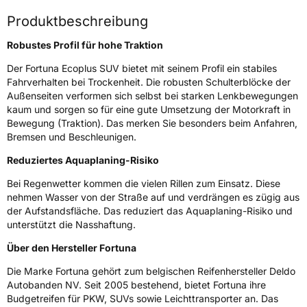
Modellname
Ecoplus SUV
Produktbeschreibung
Fahrzeugart
PKW & SUV
Robustes Profil für hohe Traktion
Weitere Eigenschaften
Der Fortuna Ecoplus SUV bietet mit seinem Profil ein stabiles
Fahrverhalten bei Trockenheit. Die robusten Schulterblöcke der
Schlauchtyp
TL
Außenseiten verformen sich selbst bei starken Lenkbewegungen
kaum und sorgen so für eine gute Umsetzung der Motorkraft in
Bewegung (Traktion). Das merken Sie besonders beim Anfahren,
Zustand
Neureifen
Bremsen und Beschleunigen.
Verstärkt
XL
Reduziertes Aquaplaning-Risiko
Bei Regenwetter kommen die vielen Rillen zum Einsatz. Diese
nehmen Wasser von der Straße auf und verdrängen es zügig aus
EU Label
der Aufstandsfläche. Das reduziert das Aquaplaning-Risiko und
unterstützt die Nasshaftung.
Effizienz
C
Über den Hersteller Fortuna
Nasshaftung
B
Die Marke Fortuna gehört zum belgischen Reifenhersteller Deldo
Autobanden NV. Seit 2005 bestehend, bietet Fortuna ihre
Rollgeräusch (Klasse)
B
Budgetreifen für PKW, SUVs sowie Leichttransporter an. Das