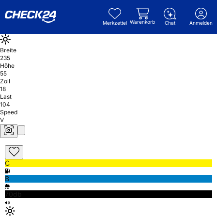
Warenkorb
Merkzettel
Chat
Anmelden
Breite
235
Höhe
55
Zoll
18
Last
104
Speed
V
C
B
70db