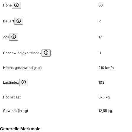
Höhe
60
Bauart
R
Zoll
17
Geschwindigkeitsindex
H
Höchstgeschwindigkeit
210 km/h
Lastindex
103
Höchstlast
875 kg
Gewicht (in kg)
12,55 kg
Generelle Merkmale