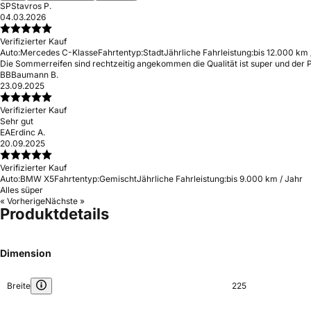
SP
Stavros P.
04.03.2026
Verifizierter Kauf
Auto:
Mercedes C-Klasse
Fahrtentyp:
Stadt
Jährliche Fahrleistung:
bis 12.000 km 
Die Sommerreifen sind rechtzeitig angekommen die Qualität ist super und der
BB
Baumann B.
23.09.2025
Verifizierter Kauf
Sehr gut
EA
Erdinc A.
20.09.2025
Verifizierter Kauf
Auto:
BMW X5
Fahrtentyp:
Gemischt
Jährliche Fahrleistung:
bis 9.000 km / Jahr
Alles süper
« Vorherige
Nächste »
Produktdetails
Dimension
Breite
225