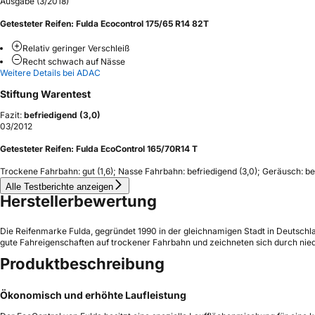
Ausgabe (3/2018)
Getesteter Reifen:
Fulda Ecocontrol 175/65 R14 82T
Relativ geringer Verschleiß
Recht schwach auf Nässe
Weitere Details bei ADAC
Stiftung Warentest
Fazit:
befriedigend (3,0)
03/2012
Getesteter Reifen:
Fulda EcoControl 165/70R14 T
Tro­ckene Fahr­bahn: gut (1,6); Nasse Fahr­bahn: befriedigend (3,0); Geräusch: befried
Alle Testberichte anzeigen
Herstellerbewertung
Die Reifenmarke Fulda, gegründet 1990 in der gleichnamigen Stadt in Deutschlan
gute Fahreigenschaften auf trockener Fahrbahn und zeichneten sich durch nied
Produktbeschreibung
Ökonomisch und erhöhte Laufleistung