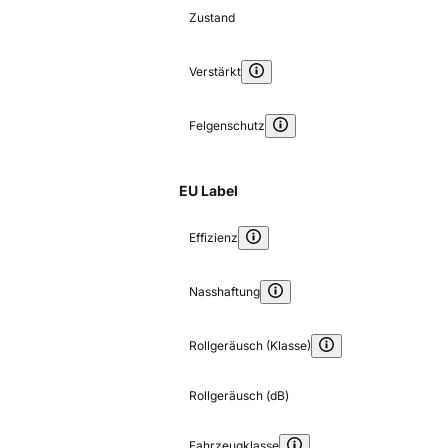
Zustand
Verstärkt
Felgenschutz
EU Label
Effizienz
Nasshaftung
Rollgeräusch (Klasse)
Rollgeräusch (dB)
Fahrzeugklasse