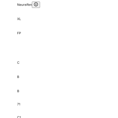
Neureifen
XL
FP
C
B
B
71
C1