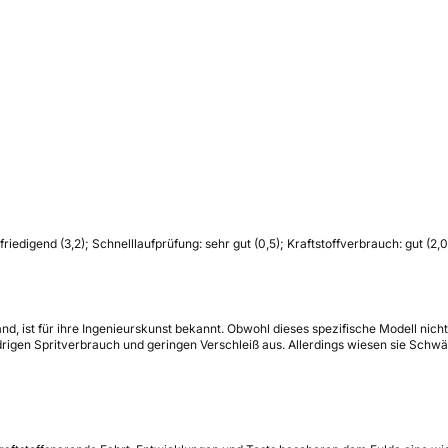
igend (3,2); Schnell­lauf­prüfung: sehr gut (0,5); Kraft­stoff­ver­brauch: gut (2,0); 
d, ist für ihre Ingenieurskunst bekannt. Obwohl dieses spezifische Modell nicht
rigen Spritverbrauch und geringen Verschleiß aus. Allerdings wiesen sie Schwä