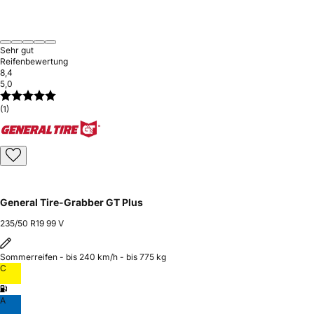
Sehr gut
Reifenbewertung
8,4
5,0
(1)
General Tire-Grabber GT Plus
235/50 R19 99 V
Sommerreifen - bis 240 km/h - bis 775 kg
C
A