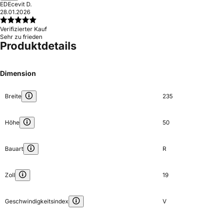
ED
Ecevit D.
28.01.2026
Verifizierter Kauf
Sehr zu frieden
Produktdetails
Dimension
Breite
235
Höhe
50
Bauart
R
Zoll
19
Geschwindigkeitsindex
V