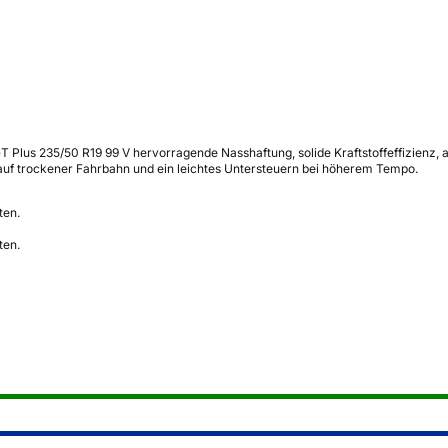
GT Plus 235/50 R19 99 V hervorragende Nasshaftung, solide Kraftstoffeffizien
auf trockener Fahrbahn und ein leichtes Untersteuern bei höherem Tempo.
ten.
ten.