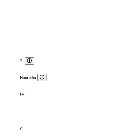
TL
Neureifen
FR
C