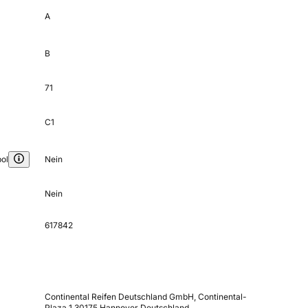
A
B
71
C1
ol
Nein
Nein
617842
Continental Reifen Deutschland GmbH, Continental-
Plaza 1 30175 Hannover Deutschland,