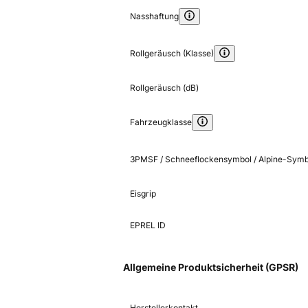
Nasshaftung
Rollgeräusch (Klasse)
Rollgeräusch (dB)
Fahrzeugklasse
3PMSF / Schneeflockensymbol / Alpine-Symb
Eisgrip
EPREL ID
Allgemeine Produktsicherheit (GPSR)
Herstellerkontakt