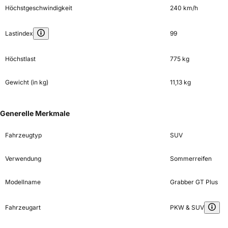
Höchstgeschwindigkeit
240 km/h
Lastindex
99
Höchstlast
775 kg
Gewicht (in kg)
11,13 kg
Generelle Merkmale
Fahrzeugtyp
SUV
Verwendung
Sommerreifen
Modellname
Grabber GT Plus
Fahrzeugart
PKW & SUV