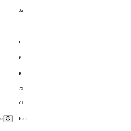
Ja
C
B
B
72
C1
ol
Nein