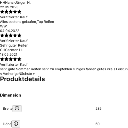
HH
Hans-Jürgen H.
22.09.2023
Verifizierter Kauf
Alles bestens gelaufen,Top Reifen
W
W.
04.04.2022
Verifizierter Kauf
Sehr guter Reifen
CH
Carmen H.
18.05.2021
Verifizierter Kauf
sehr gute Sommer Reifen sehr zu empfehlen ruhiges fahren gutes Preis Leistun
« Vorherige
Nächste »
Produktdetails
Dimension
Breite
285
Höhe
60