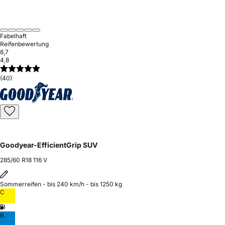
Fabelhaft
Reifenbewertung
8,7
4,8
(40)
Goodyear-EfficientGrip SUV
285/60 R18 116 V
Sommerreifen - bis 240 km/h - bis 1250 kg
C
B