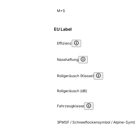
M+S
EU Label
Effizienz
Nasshaftung
Rollgeräusch (Klasse)
Rollgeräusch (dB)
Fahrzeugklasse
3PMSF / Schneeflockensymbol / Alpine-Symb