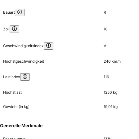
Bauart
R
Zoll
18
Geschwindigkeitsindex
V
Höchstgeschwindigkeit
240 km/h
Lastindex
116
Höchstlast
1250 kg
Gewicht (in kg)
19,01 kg
Generelle Merkmale
Fahrzeugtyp
SUV