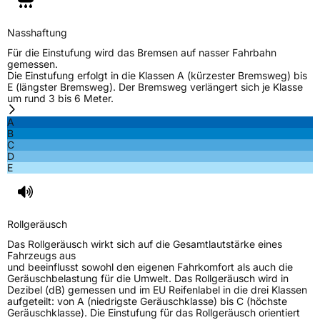
EU Label
Nasshaftung
Effizienz
D
Für die Einstufung wird das Bremsen auf nasser Fahrbahn
gemessen.
Die Einstufung erfolgt in die Klassen A (kürzester Bremsweg) bis
Nasshaftung
C
E (längster Bremsweg). Der Bremsweg verlängert sich je Klasse
um rund 3 bis 6 Meter.
Rollgeräusch (Klasse)
B
A
B
C
Rollgeräusch (dB)
72
D
E
Fahrzeugklasse
C1
3PMSF / Schneeflockensymbol / Alpine-Symbol
Nein
Rollgeräusch
EPREL ID
515330
Das Rollgeräusch wirkt sich auf die Gesamtlautstärke eines
Fahrzeugs aus
Allgemeine Produktsicherheit (GPSR)
und beeinflusst sowohl den eigenen Fahrkomfort als auch die
Geräuschbelastung für die Umwelt. Das Rollgeräusch wird in
Dezibel (dB) gemessen und im EU Reifenlabel in die drei Klassen
Herstellerkontakt
GRENLANDER, Taishan Road Cao County
aufgeteilt: von A (niedrigste Geräuschklasse) bis C (höchste
Heze City 274400 Shandong Province
Geräuschklasse). Die Einstufung für das Rollgeräusch orientiert
China., info@zodotire.cn