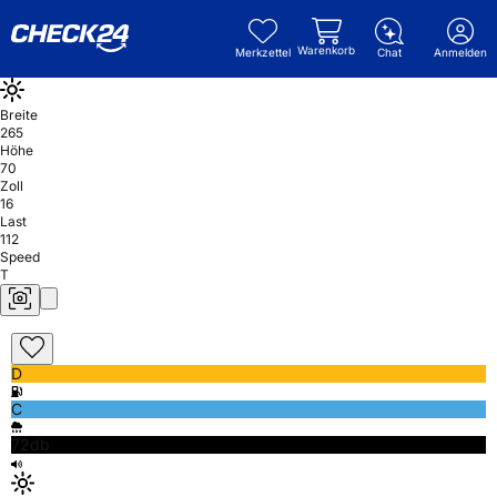
Warenkorb
Merkzettel
Chat
Anmelden
Breite
265
Höhe
70
Zoll
16
Last
112
Speed
T
D
C
72db