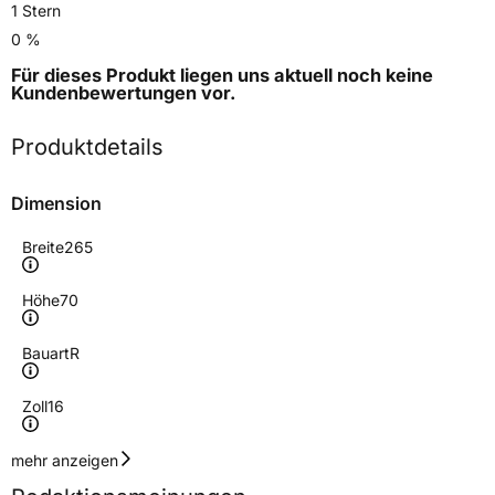
1 Stern
0 %
Für dieses Produkt liegen uns aktuell noch keine
Kundenbewertungen
vor.
Produktdetails
Dimension
Breite
265
Höhe
70
Bauart
R
Zoll
16
Geschwindigkeitsindex
T
mehr anzeigen