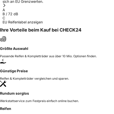
sich an EU Grenzwerten.
Verantwortliche
HJH CHINA SUPPLIES LTD, Taishan Road Cao
A
in der EU
County Heze City 274400 Shandong Province
B
/
72
dB
China, info@zodotire.cn
C
EU Reifenlabel anzeigen
Ihre Vorteile beim Kauf bei CHECK24
Größte Auswahl
Passende Reifen & Kompletträder aus über 10 Mio. Optionen finden.
Günstige Preise
Reifen & Kompletträder vergleichen und sparen.
Rundum sorglos
Werkstattservice zum Festpreis einfach online buchen.
Reifen