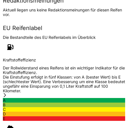
Redaktionsmeinungen
Höchstgeschwindigkeit
190 km/h
Aktuell liegen uns keine Redaktionsmeinungen für diesen Reifen
Lastindex
112
vor.
Höchstlast
1120 kg
EU Reifenlabel
Die Bestandteile des EU Reifenlabels im Überblick
Generelle Merkmale
Fahrzeugtyp
SUV
Verwendung
Sommerreifen
Kraftstoffeffizienz
Modellname
Maga AT One
Der Rollwiderstand eines Reifens ist ein wichtiger Indikator für die
Kraftstoffeffizienz.
Fahrzeugart
PKW & SUV
Die Einstufung erfolgt in fünf Klassen: von A (bester Wert) bis E
(schlechtester Wert). Eine Verbesserung um eine Klasse bedeutet
ungefähr eine Einsparung von 0,1 Liter Kraftstoff auf 100
Kilometer.
Weitere Eigenschaften
A
Schlauchtyp
TL
B
C
D
Zustand
Neureifen
E