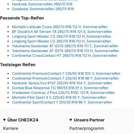
Hankook Sommerreifen 265/70 R16
Goodyear Sommerreifen 265/70 R16
Passende Top-Reifen
Michelin Latitude Cross 265/70 R16 112 H, Sommerreifen
BF Goodrich All Terrain TA 265/70 R16 121 S, Sommerreifen
Linglong Sport Master CS 265/70 R16 112 H, Sommerreifen
Linglong Sport Master CS 265/70 R16 112 H, Sommerreifen
Yokohama Geolandar AT G015 265/70 R16 111 T, Sommerreifen
Yokohama Geolandar AT G015 265/70 R16 112 H, Sommerreifen
Continental CrossContact HT 265/70 R16 112 H, Sommerreifen
Testsieger Reifen
Continental PremiumContact 7 235/55 R18 100 V, Sommerreifen
Continental PremiumContact 7 235/45 R18 98 Y, Sommerreifen
Hankook Ventus Evo K137 255/45 R19 104 Y, Sommerreifen
Dunlop Blue Response TG 195/55 R16 91 V, Sommerreifen
Vredestein Comtrac 2 Plus 225/75 R16C 121 R, Sommerreifen
Michelin Pilot Sport 4 S 225/40 R18 92 Y, Sommerreifen
Continental SportContact 7 255/35 R19 96 Y, Sommerreifen
Über CHECK24
Unsere Partner
Karriere
Partnerprogramm