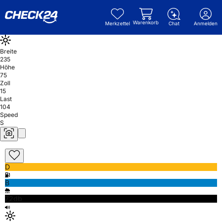
Warenkorb
Merkzettel
Chat
Anmelden
Breite
235
Höhe
75
Zoll
15
Last
104
Speed
S
D
B
72db