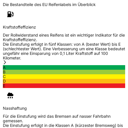
Die Bestandteile des EU Reifenlabels im Überblick
Generelle Merkmale
Fahrzeugtyp
SUV
Verwendung
Sommerreifen
Kraftstoffeffizienz
Modellname
Maga AT Two
Der Rollwiderstand eines Reifens ist ein wichtiger Indikator für die
Kraftstoffeffizienz.
Fahrzeugart
PKW & SUV
Die Einstufung erfolgt in fünf Klassen: von A (bester Wert) bis E
(schlechtester Wert). Eine Verbesserung um eine Klasse bedeutet
ungefähr eine Einsparung von 0,1 Liter Kraftstoff auf 100
Kilometer.
Weitere Eigenschaften
A
Schlauchtyp
TL
B
C
D
Zustand
Neureifen
E
M+S
Nein
Nasshaftung
EU Label
Für die Einstufung wird das Bremsen auf nasser Fahrbahn
gemessen.
Effizienz
D
Die Einstufung erfolgt in die Klassen A (kürzester Bremsweg) bis