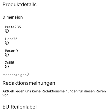
Produktdetails
Dimension
Breite
235
Höhe
75
Bauart
R
Zoll
15
Geschwindigkeitsindex
S
mehr anzeigen
Redaktionsmeinungen
Höchstgeschwindigkeit
180 km/h
Aktuell liegen uns keine Redaktionsmeinungen für diesen Reifen
Lastindex
104/101
vor.
Höchstlast
900/825 kg
EU Reifenlabel