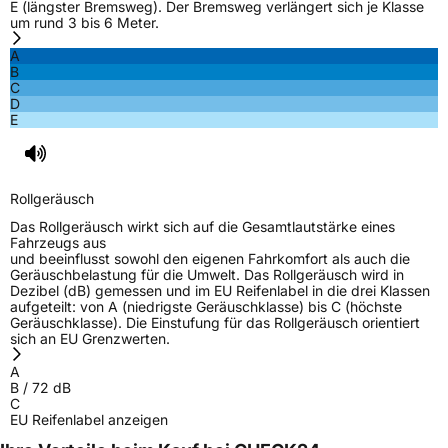
E (längster Bremsweg). Der Bremsweg verlängert sich je Klasse
um rund 3 bis 6 Meter.
Nasshaftung
B
A
B
Rollgeräusch (Klasse)
B
C
D
E
Rollgeräusch (dB)
72
Fahrzeugklasse
C2
Rollgeräusch
3PMSF / Schneeflockensymbol / Alpine-Symbol
Nein
Das Rollgeräusch wirkt sich auf die Gesamtlautstärke eines
Fahrzeugs aus
EPREL ID
515161
und beeinflusst sowohl den eigenen Fahrkomfort als auch die
Geräuschbelastung für die Umwelt. Das Rollgeräusch wird in
Allgemeine Produktsicherheit (GPSR)
Dezibel (dB) gemessen und im EU Reifenlabel in die drei Klassen
aufgeteilt: von A (niedrigste Geräuschklasse) bis C (höchste
Geräuschklasse). Die Einstufung für das Rollgeräusch orientiert
Herstellerkontakt
GRENLANDER, Taishan Road Cao County
sich an EU Grenzwerten.
Heze City 274400 Shandong Province
China., info@zodotire.cn
A
B
/
72
dB
Verantwortliche
HJH CHINA SUPPLIES LTD, Taishan Road Cao
C
in der EU
County Heze City 274400 Shandong Province
EU Reifenlabel anzeigen
China, info@zodotire.cn