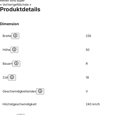
Reifen sind super
« Vorherige
Nächste »
Produktdetails
Dimension
Breite
235
Höhe
50
Bauart
R
Zoll
18
Geschwindigkeitsindex
V
Höchstgeschwindigkeit
240 km/h