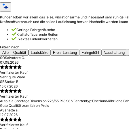
Kunden loben vor allem das leise, vibrationsarme und insgesamt sehr ruhige 
Kraftstoffverbrauch und die solide Laufleistung hervor. Nachteile werden kaum
Geringe Fahrgeräusche
Kraftstoffsparende Reifen
Exaktes Einlenkverhalten
Filtern nach
Alle
Qualität
Lautstärke
Preis-Leistung
Fahrgefühl
Nasshaftung
SO
Salvatore O.
07.08.2026
Verifizierter Kauf
Sehr gute Wahl
SB
Stefan B.
15.07.2026
Verifizierter Kauf
Auto:
Kia Sportage
Dimension:
225/55 R18 98 V
Fahrtentyp:
Überland
Jährliche Fah
Gute Qualität zum fairen Preis
AS
anette s.
12.07.2026
Verifizierter Kauf