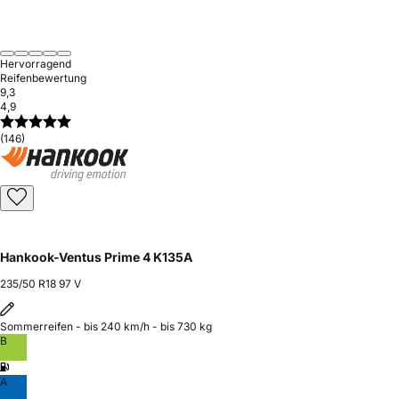
Hervorragend
Reifenbewertung
9,3
4,9
(146)
Hankook-Ventus Prime 4 K135A
235/50 R18 97 V
Sommerreifen - bis 240 km/h - bis 730 kg
B
A