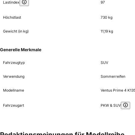
Lastindex
97
Höchstlast
730 kg
Gewicht (in kg)
11,19 kg
Generelle Merkmale
Fahrzeugtyp
SUV
Verwendung
Sommerreifen
Modellname
Ventus Prime 4 K13
Fahrzeugart
PKW & SUV
Redaktionsmeinungen für Modellreihe