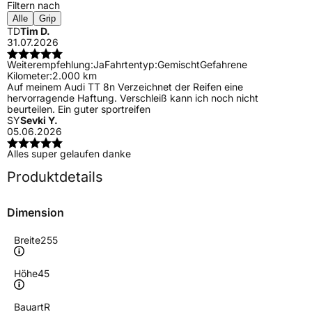
Filtern nach
Alle
Grip
TD
Tim D.
31.07.2026
Weiterempfehlung:
Ja
Fahrtentyp:
Gemischt
Gefahrene
Kilometer:
2.000 km
Auf meinem Audi TT 8n Verzeichnet der Reifen eine
hervorragende Haftung. Verschleiß kann ich noch nicht
beurteilen. Ein guter sportreifen
SY
Sevki Y.
05.06.2026
Alles super gelaufen danke
Produktdetails
Dimension
Breite
255
Höhe
45
Bauart
R