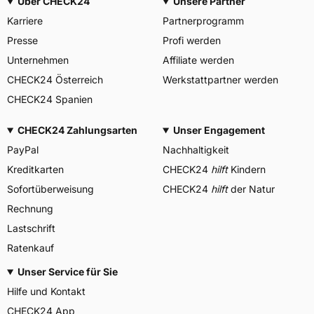
Über CHECK24
Unsere Partner
Karriere
Partnerprogramm
Presse
Profi werden
Unternehmen
Affiliate werden
CHECK24 Österreich
Werkstattpartner werden
CHECK24 Spanien
CHECK24 Zahlungsarten
Unser Engagement
PayPal
Nachhaltigkeit
Kreditkarten
CHECK24
hilft
Kindern
Sofortüberweisung
CHECK24
hilft
der Natur
Rechnung
Lastschrift
Ratenkauf
Unser Service für Sie
Hilfe und Kontakt
CHECK24 App