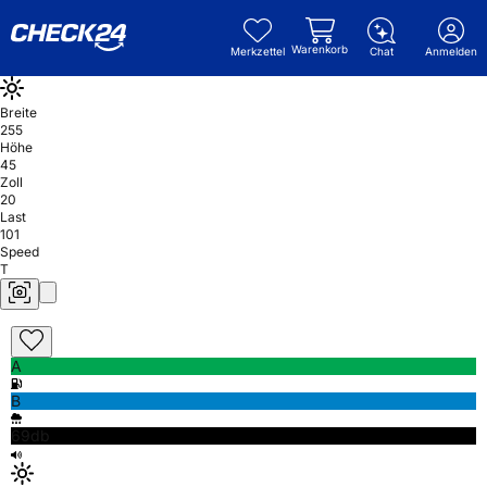
Warenkorb
Merkzettel
Chat
Anmelden
Breite
255
Höhe
45
Zoll
20
Last
101
Speed
T
A
B
69db