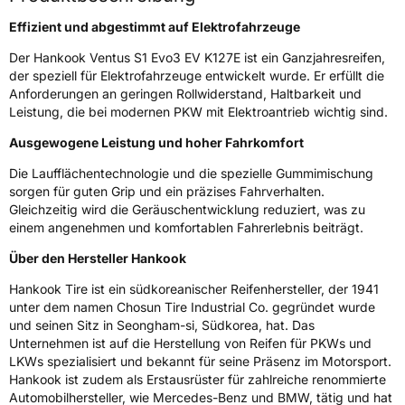
Effizient und abgestimmt auf Elektrofahrzeuge
Schlauchtyp
TL
Der Hankook Ventus S1 Evo3 EV K127E ist ein Ganzjahresreifen,
der speziell für Elektrofahrzeuge entwickelt wurde. Er erfüllt die
Zustand
Neureifen
Anforderungen an geringen Rollwiderstand, Haltbarkeit und
Leistung, die bei modernen PKW mit Elektroantrieb wichtig sind.
Elektro
Ja
Ausgewogene Leistung und hoher Fahrkomfort
Empfohlen für VW
(+)
Die Laufflächentechnologie und die spezielle Gummimischung
sorgen für guten Grip und ein präzises Fahrverhalten.
EU Label
Gleichzeitig wird die Geräuschentwicklung reduziert, was zu
einem angenehmen und komfortablen Fahrerlebnis beiträgt.
Effizienz
A
Über den Hersteller Hankook
Nasshaftung
B
Hankook Tire ist ein südkoreanischer Reifenhersteller, der 1941
unter dem namen Chosun Tire Industrial Co. gegründet wurde
Rollgeräusch (Klasse)
A
und seinen Sitz in Seongham-si, Südkorea, hat. Das
Unternehmen ist auf die Herstellung von Reifen für PKWs und
LKWs spezialisiert und bekannt für seine Präsenz im Motorsport.
Rollgeräusch (dB)
69
Hankook ist zudem als Erstausrüster für zahlreiche renommierte
Fahrzeugklasse
C1
Automobilhersteller, wie Mercedes-Benz und BMW, tätig und hat