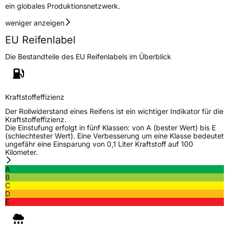
ein globales Produktionsnetzwerk.
3PMSF / Schneeflockensymbol / Alpine-Symbol
Nein
weniger anzeigen
EU Reifenlabel
EPREL ID
1400739
Die Bestandteile des EU Reifenlabels im Überblick
Allgemeine Produktsicherheit (GPSR)
Herstellerkontakt
Hankook Tire Europe GmbH, Siemensstr. 14
D-63263 Neu-Isenburg Deutschland,
Kraftstoffeffizienz
technik@hankookreifen.de
Der Rollwiderstand eines Reifens ist ein wichtiger Indikator für die
Kraftstoffeffizienz.
Die Einstufung erfolgt in fünf Klassen: von A (bester Wert) bis E
(schlechtester Wert). Eine Verbesserung um eine Klasse bedeutet
ungefähr eine Einsparung von 0,1 Liter Kraftstoff auf 100
Kilometer.
A
B
C
D
E