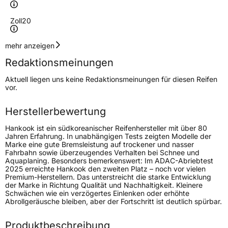
Zoll
20
Geschwindigkeitsindex
T
mehr anzeigen
Redaktionsmeinungen
Höchstgeschwindigkeit
190 km/h
Aktuell liegen uns keine Redaktionsmeinungen für diesen Reifen
Lastindex
101
vor.
Höchstlast
825 kg
Herstellerbewertung
Hankook ist ein südkoreanischer Reifenhersteller mit über 80
Generelle Merkmale
Jahren Erfahrung. In unabhängigen Tests zeigten Modelle der
Marke eine gute Bremsleistung auf trockener und nasser
Fahrzeugtyp
SUV
Fahrbahn sowie überzeugendes Verhalten bei Schnee und
Aquaplaning. Besonders bemerkenswert: Im ADAC-Abriebtest
Verwendung
Sommerreifen
2025 erreichte Hankook den zweiten Platz – noch vor vielen
Premium-Herstellern. Das unterstreicht die starke Entwicklung
Modellname
Ventus S1 Evo3 EV K127E
der Marke in Richtung Qualität und Nachhaltigkeit. Kleinere
Schwächen wie ein verzögertes Einlenken oder erhöhte
Fahrzeugart
PKW & SUV
Abrollgeräusche bleiben, aber der Fortschritt ist deutlich spürbar.
Produktbeschreibung
Weitere Eigenschaften