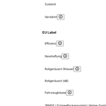
Zustand
Verstärkt
EU Label
Effizienz
Nasshaftung
Rollgeräusch (Klasse)
Rollgeräusch (dB)
Fahrzeugklasse
3PMSF / Schneeflockensymbol / Alpine-Symb