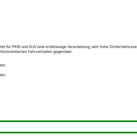
t für PKW und SUV eine erstklassige Verarbeitung, sehr hohe Sicherheitsreser
rtorientierten Fahrverhalten gegenüber.
ten.
ten.