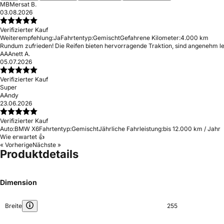
MB
Mersat B.
03.08.2026
Verifizierter Kauf
Weiterempfehlung:
Ja
Fahrtentyp:
Gemischt
Gefahrene Kilometer:
4.000 km
Rundum zufrieden! Die Reifen bieten hervorragende Traktion, sind angenehm lei
AA
Anett A.
05.07.2026
Verifizierter Kauf
Super
A
Andy
23.06.2026
Verifizierter Kauf
Auto:
BMW X6
Fahrtentyp:
Gemischt
Jährliche Fahrleistung:
bis 12.000 km / Jahr
Wie erwartet 👍
« Vorherige
Nächste »
Produktdetails
Dimension
Breite
255