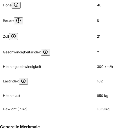
Höhe
40
Bauart
R
Zoll
21
Geschwindigkeitsindex
Y
Höchstgeschwindigkeit
300 km/h
Lastindex
102
Höchstlast
850 kg
Gewicht (in kg)
13,19 kg
Generelle Merkmale