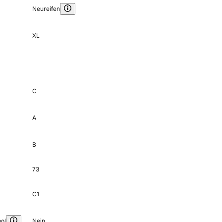
Neureifen
XL
C
A
B
73
C1
ol
Nein