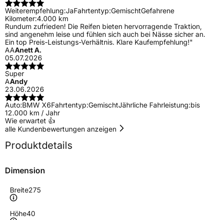
Weiterempfehlung:
Ja
Fahrtentyp:
Gemischt
Gefahrene
Kilometer:
4.000 km
Rundum zufrieden! Die Reifen bieten hervorragende Traktion,
sind angenehm leise und fühlen sich auch bei Nässe sicher an.
Ein top Preis-Leistungs-Verhältnis. Klare Kaufempfehlung!"
AA
Anett A.
05.07.2026
Super
A
Andy
23.06.2026
Auto:
BMW X6
Fahrtentyp:
Gemischt
Jährliche Fahrleistung:
bis
12.000 km / Jahr
Wie erwartet 👍
alle Kundenbewertungen anzeigen
Produktdetails
Dimension
Breite
275
Höhe
40