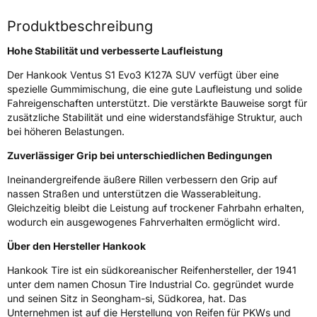
Fahrzeugart
PKW & SUV
Produktbeschreibung
Weitere Eigenschaften
Hohe Stabilität und verbesserte Laufleistung
Der Hankook Ventus S1 Evo3 K127A SUV verfügt über eine
Schlauchtyp
TL
spezielle Gummimischung, die eine gute Laufleistung und solide
Fahreigenschaften unterstützt. Die verstärkte Bauweise sorgt für
Zustand
Neureifen
zusätzliche Stabilität und eine widerstandsfähige Struktur, auch
bei höheren Belastungen.
Verstärkt
XL
Zuverlässiger Grip bei unterschiedlichen Bedingungen
Ineinandergreifende äußere Rillen verbessern den Grip auf
EU Label
nassen Straßen und unterstützen die Wasserableitung.
Gleichzeitig bleibt die Leistung auf trockener Fahrbahn erhalten,
Effizienz
C
wodurch ein ausgewogenes Fahrverhalten ermöglicht wird.
Über den Hersteller Hankook
Nasshaftung
A
Hankook Tire ist ein südkoreanischer Reifenhersteller, der 1941
Rollgeräusch (Klasse)
B
unter dem namen Chosun Tire Industrial Co. gegründet wurde
und seinen Sitz in Seongham-si, Südkorea, hat. Das
Unternehmen ist auf die Herstellung von Reifen für PKWs und
Rollgeräusch (dB)
73