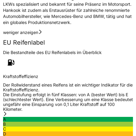
LKWs spezialisiert und bekannt für seine Präsenz im Motorsport.
Fahrzeugklasse
C1
Hankook ist zudem als Erstausrüster für zahlreiche renommierte
Automobilhersteller, wie Mercedes-Benz und BMW, tätig und hat
ein globales Produktionsnetzwerk.
3PMSF / Schneeflockensymbol / Alpine-Symbol
Nein
weniger anzeigen
Eisgrip
Nein
EU Reifenlabel
EPREL ID
500374
Die Bestandteile des EU Reifenlabels im Überblick
Allgemeine Produktsicherheit (GPSR)
Herstellerkontakt
Hankook Tire Europe GmbH, Siemensstr. 14
Kraftstoffeffizienz
D-63263 Neu-Isenburg Deutschland,
technik@hankookreifen.de
Der Rollwiderstand eines Reifens ist ein wichtiger Indikator für die
Kraftstoffeffizienz.
Die Einstufung erfolgt in fünf Klassen: von A (bester Wert) bis E
(schlechtester Wert). Eine Verbesserung um eine Klasse bedeutet
ungefähr eine Einsparung von 0,1 Liter Kraftstoff auf 100
Kilometer.
A
B
C
D