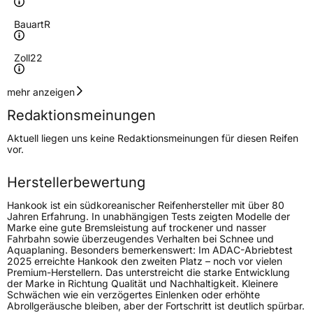
Bauart
R
Zoll
22
Geschwindigkeitsindex
Y
mehr anzeigen
Redaktionsmeinungen
Höchstgeschwindigkeit
300 km/h
Aktuell liegen uns keine Redaktionsmeinungen für diesen Reifen
Lastindex
107
vor.
Höchstlast
975 kg
Herstellerbewertung
Gewicht (in kg)
15,17 kg
Hankook ist ein südkoreanischer Reifenhersteller mit über 80
Jahren Erfahrung. In unabhängigen Tests zeigten Modelle der
Marke eine gute Bremsleistung auf trockener und nasser
Generelle Merkmale
Fahrbahn sowie überzeugendes Verhalten bei Schnee und
Aquaplaning. Besonders bemerkenswert: Im ADAC-Abriebtest
Fahrzeugtyp
SUV
2025 erreichte Hankook den zweiten Platz – noch vor vielen
Premium-Herstellern. Das unterstreicht die starke Entwicklung
Verwendung
Sommerreifen
der Marke in Richtung Qualität und Nachhaltigkeit. Kleinere
Schwächen wie ein verzögertes Einlenken oder erhöhte
Modellname
Ventus S1 Evo3 K127A SUV
Abrollgeräusche bleiben, aber der Fortschritt ist deutlich spürbar.