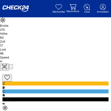
Warenkorb
Merkzettel
Chat
Anmelden
Breite
215
Höhe
60
Zoll
17
Last
96
Speed
H
D
C
71db