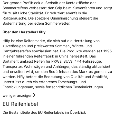
Der gerade Profilblock außerhalb der Kontaktfläche des
Sommerreifens verbessert den Grip beim Kurvenfahren und sorgt
Rollgeräusch (Klasse)
B
für zusätzliche Stabilität. Er reduziert ebenfalls die
Rollgeräusche. Die spezielle Gummimischung steigert die
Bodenhaftung bei jedem Sommerwetter.
Rollgeräusch (dB)
71
Über den Hersteller Hifly
Fahrzeugklasse
C1
Hifly ist eine Reifenmarke, die sich auf die Herstellung von
3PMSF / Schneeflockensymbol / Alpine-Symbol
Nein
zuverlässigen und preiswerten Sommer-, Winter- und
Ganzjahresreifen spezialisiert hat. Die Produkte werden seit 1995
in einer führenden Reifenfabrik in China hergestellt. Das
Eisgrip
Nein
Sortiment umfasst Reifen für PKWs, SUVs, 4x4-Fahrzeuge,
EPREL ID
495505
Transporter, Wohnwägen und Anhänger, das ständig aktualisiert
und erweitert wird, um den Bedürfnissen des Marktes gerecht zu
Allgemeine Produktsicherheit (GPSR)
werden. Hifly betont die Bedeutung von Qualität und Stabilität,
unterstützt durch ein erfahrenes Forschungs- und
Herstellerkontakt
Shandong Changfeng Tire Co. LTD, YongAn
Entwicklungsteam, sowie fortschrittlichen Testeinrichtungen.
Street Guangrao County Dongying City
Shandong Province China,
weniger anzeigen
liu.yang@hengfengtires.com
EU Reifenlabel
Verantwortliche
SHG Consulting, YongAn Street Guangrao
in der EU
County Dongying City Shandong Province
Die Bestandteile des EU Reifenlabels im Überblick
China, liu.yang@hengfengtires.com