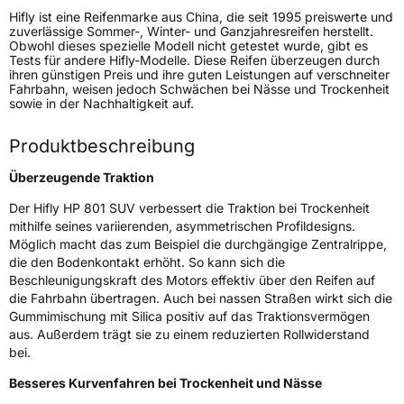
Hifly ist eine Reifenmarke aus China, die seit 1995 preiswerte und
Generelle Merkmale
zuverlässige Sommer-, Winter- und Ganzjahresreifen herstellt.
Obwohl dieses spezielle Modell nicht getestet wurde, gibt es
Fahrzeugtyp
SUV
Tests für andere Hifly-Modelle. Diese Reifen überzeugen durch
ihren günstigen Preis und ihre guten Leistungen auf verschneiter
Verwendung
Sommerreifen
Fahrbahn, weisen jedoch Schwächen bei Nässe und Trockenheit
sowie in der Nachhaltigkeit auf.
Modellname
HP 801
Fahrzeugart
PKW & SUV
Produktbeschreibung
Überzeugende Traktion
Weitere Eigenschaften
Der Hifly HP 801 SUV verbessert die Traktion bei Trockenheit
mithilfe seines variierenden, asymmetrischen Profildesigns.
Schlauchtyp
TL
Möglich macht das zum Beispiel die durchgängige Zentralrippe,
die den Bodenkontakt erhöht. So kann sich die
Zustand
Neureifen
Beschleunigungskraft des Motors effektiv über den Reifen auf
die Fahrbahn übertragen. Auch bei nassen Straßen wirkt sich die
Gummimischung mit Silica positiv auf das Traktionsvermögen
EU Label
aus. Außerdem trägt sie zu einem reduzierten Rollwiderstand
bei.
Effizienz
D
Besseres Kurvenfahren bei Trockenheit und Nässe
Nasshaftung
C