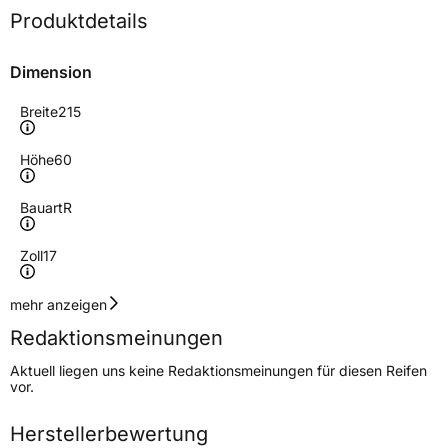
Produktdetails
Dimension
Breite
215
Höhe
60
Bauart
R
Zoll
17
Geschwindigkeitsindex
H
mehr anzeigen
Redaktionsmeinungen
Höchstgeschwindigkeit
210 km/h
Aktuell liegen uns keine Redaktionsmeinungen für diesen Reifen
Lastindex
96
vor.
Höchstlast
710 kg
Herstellerbewertung