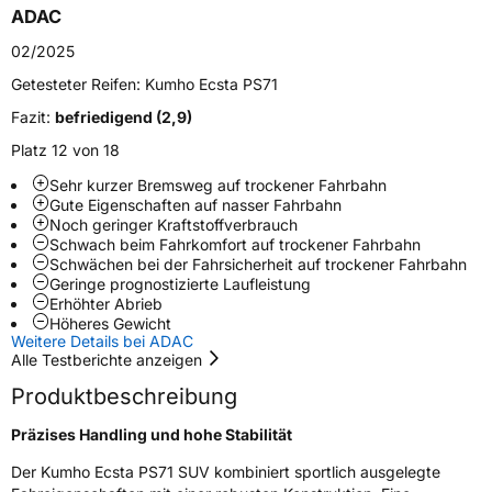
Zustand
Neureifen
ADAC
02/2025
Verstärkt
XL
Getesteter Reifen:
Kumho Ecsta PS71
Fazit:
befriedigend (2,9)
EU Label
Platz 12 von 18
Effizienz
C
Sehr kurzer Bremsweg auf trockener Fahrbahn
Gute Eigenschaften auf nasser Fahrbahn
Nasshaftung
A
Noch geringer Kraftstoffverbrauch
Schwach beim Fahrkomfort auf trockener Fahrbahn
Schwächen bei der Fahrsicherheit auf trockener Fahrbahn
Rollgeräusch (Klasse)
B
Geringe prognostizierte Laufleistung
Erhöhter Abrieb
Höheres Gewicht
Rollgeräusch (dB)
73
Weitere Details bei ADAC
Fahrzeugklasse
C1
Alle Testberichte anzeigen
Produktbeschreibung
3PMSF / Schneeflockensymbol / Alpine-Symbol
Nein
Präzises Handling und hohe Stabilität
EPREL ID
1352248
Der Kumho Ecsta PS71 SUV kombiniert sportlich ausgelegte