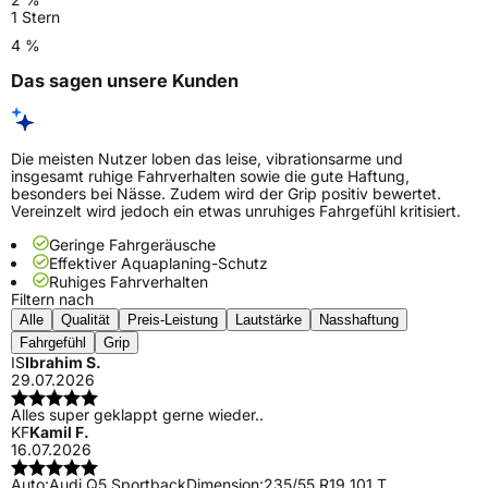
1 Stern
4 %
Das sagen unsere Kunden
Die meisten Nutzer loben das leise, vibrationsarme und
insgesamt ruhige Fahrverhalten sowie die gute Haftung,
besonders bei Nässe. Zudem wird der Grip positiv bewertet.
Vereinzelt wird jedoch ein etwas unruhiges Fahrgefühl kritisiert.
Geringe Fahrgeräusche
Effektiver Aquaplaning-Schutz
Ruhiges Fahrverhalten
Filtern nach
Alle
Qualität
Preis-Leistung
Lautstärke
Nasshaftung
Fahrgefühl
Grip
IS
Ibrahim S.
29.07.2026
Alles super geklappt gerne wieder..
KF
Kamil F.
16.07.2026
Auto:
Audi Q5 Sportback
Dimension:
235/55 R19 101 T