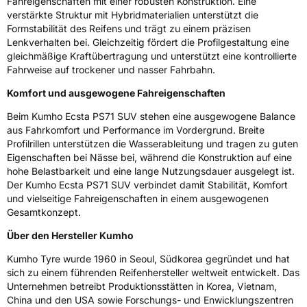
Fahreigenschaften mit einer robusten Konstruktion. Eine
Allgemeine Produktsicherheit (GPSR)
verstärkte Struktur mit Hybridmaterialien unterstützt die
Formstabilität des Reifens und trägt zu einem präzisen
Herstellerkontakt
Kumho Tire Europe GmbH, KUMHO TIRE
Lenkverhalten bei. Gleichzeitig fördert die Profilgestaltung eine
EUROPE GmbH Strahlenberger Str. 110-112
gleichmäßige Kraftübertragung und unterstützt eine kontrollierte
D-63067 Offenbach Germany, kumhotire.de,
Fahrweise auf trockener und nasser Fahrbahn.
technik@kumhotire.de
Komfort und ausgewogene Fahreigenschaften
Beim Kumho Ecsta PS71 SUV stehen eine ausgewogene Balance
aus Fahrkomfort und Performance im Vordergrund. Breite
Profilrillen unterstützen die Wasserableitung und tragen zu guten
Eigenschaften bei Nässe bei, während die Konstruktion auf eine
hohe Belastbarkeit und eine lange Nutzungsdauer ausgelegt ist.
Der Kumho Ecsta PS71 SUV verbindet damit Stabilität, Komfort
und vielseitige Fahreigenschaften in einem ausgewogenen
Gesamtkonzept.
Über den Hersteller Kumho
Kumho Tyre wurde 1960 in Seoul, Südkorea gegründet und hat
sich zu einem führenden Reifenhersteller weltweit entwickelt. Das
Unternehmen betreibt Produktionsstätten in Korea, Vietnam,
China und den USA sowie Forschungs- und Enwicklungszentren