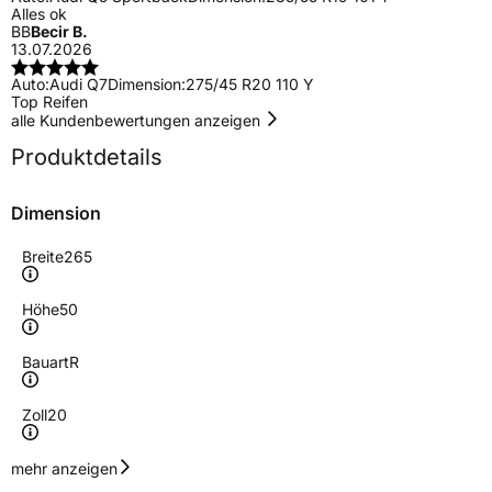
Alles ok
BB
Becir B.
13.07.2026
Auto:
Audi Q7
Dimension:
275/45 R20 110 Y
Top Reifen
alle Kundenbewertungen anzeigen
Produktdetails
Dimension
Breite
265
Höhe
50
Bauart
R
Zoll
20
Geschwindigkeitsindex
W
mehr anzeigen