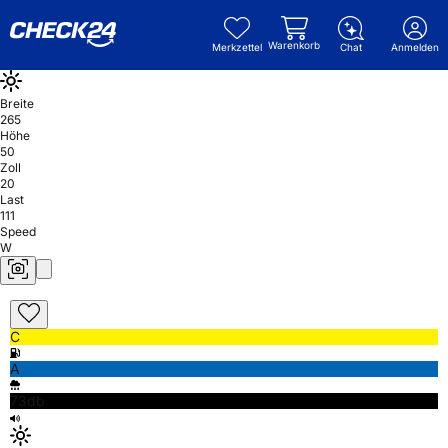
Warenkorb
Merkzettel
Chat
Anmelden
Breite
265
Höhe
50
Zoll
20
Last
111
Speed
W
C
A
73db