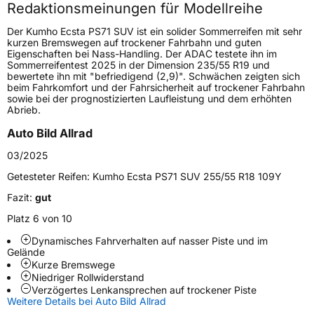
Redaktionsmeinungen für Modellreihe
Höchstgeschwindigkeit
270 km/h
Der Kumho Ecsta PS71 SUV ist ein solider Sommerreifen mit sehr
Lastindex
111
kurzen Bremswegen auf trockener Fahrbahn und guten
Eigenschaften bei Nass-Handling. Der ADAC testete ihn im
Sommerreifentest 2025 in der Dimension 235/55 R19 und
Höchstlast
1090 kg
bewertete ihn mit "befriedigend (2,9)". Schwächen zeigten sich
beim Fahrkomfort und der Fahrsicherheit auf trockener Fahrbahn
Gewicht (in kg)
15,21 kg
sowie bei der prognostizierten Laufleistung und dem erhöhten
Abrieb.
Generelle Merkmale
Auto Bild Allrad
Fahrzeugtyp
SUV
03/2025
Verwendung
Sommerreifen
Getesteter Reifen:
Kumho Ecsta PS71 SUV 255/55 R18 109Y
Modellname
Ecsta PS71 SUV
Fazit:
gut
Fahrzeugart
PKW & SUV
Platz 6 von 10
Dynamisches Fahrverhalten auf nasser Piste und im
Gelände
Weitere Eigenschaften
Kurze Bremswege
Niedriger Rollwiderstand
Schlauchtyp
TL
Verzögertes Lenkansprechen auf trockener Piste
Weitere Details bei Auto Bild Allrad